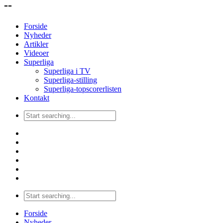
--
Forside
Nyheder
Artikler
Videoer
Superliga
Superliga i TV
Superliga-stilling
Superliga-topscorerlisten
Kontakt
Forside
Nyheder