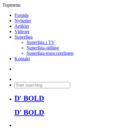
Topmenu
Forside
Nyheder
Artikler
Videoer
Superliga
Superliga i TV
Superliga-stilling
Superliga-topscorerlisten
Kontakt
D' BOLD
D' BOLD