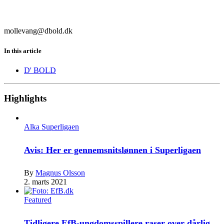
mollevang@dbold.dk
In this article
D' BOLD
Highlights
Alka Superligaen
Avis: Her er gennemsnitslønnen i Superligaen
By
Magnus Olsson
2. marts 2021
Featured
Tidligere EfB-ungdomsspillere raser over dårlig