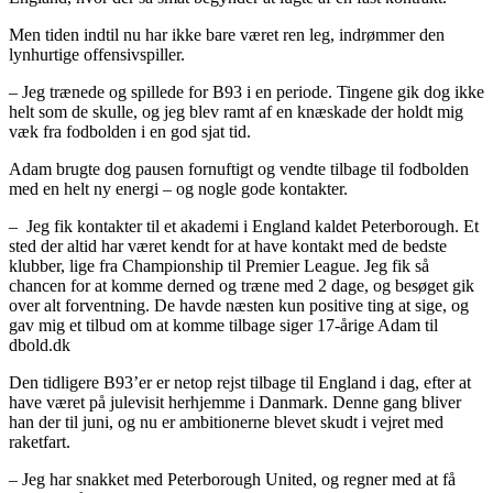
Men tiden indtil nu har ikke bare været ren leg, indrømmer den
lynhurtige offensivspiller.
– Jeg trænede og spillede for B93 i en periode. Tingene gik dog ikke
helt som de skulle, og jeg blev ramt af en knæskade der holdt mig
væk fra fodbolden i en god sjat tid.
Adam brugte dog pausen fornuftigt og vendte tilbage til fodbolden
med en helt ny energi – og nogle gode kontakter.
– Jeg fik kontakter til et akademi i England kaldet Peterborough. Et
sted der altid har været kendt for at have kontakt med de bedste
klubber, lige fra Championship til Premier League. Jeg fik så
chancen for at komme derned og træne med 2 dage, og besøget gik
over alt forventning. De havde næsten kun positive ting at sige, og
gav mig et tilbud om at komme tilbage siger 17-årige Adam til
dbold.dk
Den tidligere B93’er er netop rejst tilbage til England i dag, efter at
have været på julevisit herhjemme i Danmark. Denne gang bliver
han der til juni, og nu er ambitionerne blevet skudt i vejret med
raketfart.
– Jeg har snakket med Peterborough United, og regner med at få