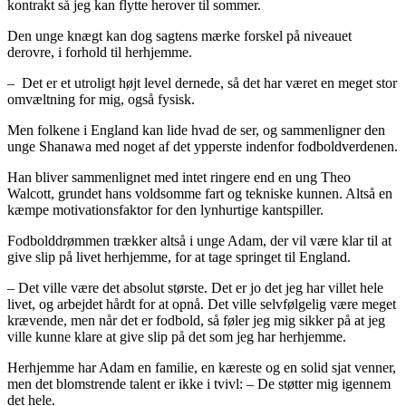
kontrakt så jeg kan flytte herover til sommer.
Den unge knægt kan dog sagtens mærke forskel på niveauet
derovre, i forhold til herhjemme.
– Det er et utroligt højt level dernede, så det har været en meget stor
omvæltning for mig, også fysisk.
Men folkene i England kan lide hvad de ser, og sammenligner den
unge Shanawa med noget af det ypperste indenfor fodboldverdenen.
Han bliver sammenlignet med intet ringere end en ung Theo
Walcott, grundet hans voldsomme fart og tekniske kunnen. Altså en
kæmpe motivationsfaktor for den lynhurtige kantspiller.
Fodbolddrømmen trækker altså i unge Adam, der vil være klar til at
give slip på livet herhjemme, for at tage springet til England.
– Det ville være det absolut største. Det er jo det jeg har villet hele
livet, og arbejdet hårdt for at opnå. Det ville selvfølgelig være meget
krævende, men når det er fodbold, så føler jeg mig sikker på at jeg
ville kunne klare at give slip på det som jeg har herhjemme.
Herhjemme har Adam en familie, en kæreste og en solid sjat venner,
men det blomstrende talent er ikke i tvivl: – De støtter mig igennem
det hele.