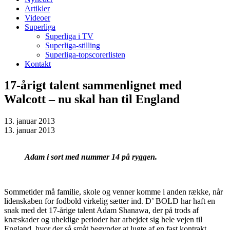
Artikler
Videoer
Superliga
Superliga i TV
Superliga-stilling
Superliga-topscorerlisten
Kontakt
17-årigt talent sammenlignet med
Walcott – nu skal han til England
13. januar 2013
13. januar 2013
Adam i sort med nummer 14 på ryggen.
Sommetider må familie, skole og venner komme i anden række, når
lidenskaben for fodbold virkelig sætter ind. D’ BOLD har haft en
snak med det 17-årige talent Adam Shanawa, der på trods af
knæskader og uheldige perioder har arbejdet sig hele vejen til
England, hvor der så småt begynder at lugte af en fast kontrakt.