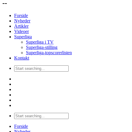
--
Forside
Nyheder
Artikler
Videoer
Superliga
Superliga i TV
Superliga-stilling
Superliga-topscorerlisten
Kontakt
Forside
Nyheder