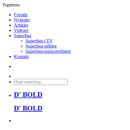
Topmenu
Forside
Nyheder
Artikler
Videoer
Superliga
Superliga i TV
Superliga-stilling
Superliga-topscorerlisten
Kontakt
D' BOLD
D' BOLD