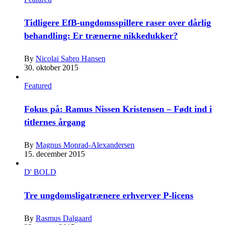
Tidligere EfB-ungdomsspillere raser over dårlig
behandling: Er trænerne nikkedukker?
By
Nicolai Sabro Hansen
30. oktober 2015
Featured
Fokus på: Ramus Nissen Kristensen – Født ind i
titlernes årgang
By
Magnus Monrad-Alexandersen
15. december 2015
D' BOLD
Tre ungdomsligatrænere erhverver P-licens
By
Rasmus Dalgaard