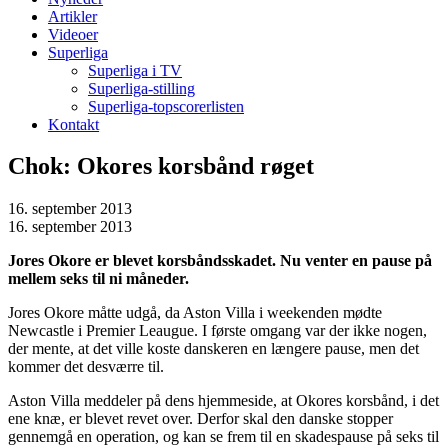
Artikler
Videoer
Superliga
Superliga i TV
Superliga-stilling
Superliga-topscorerlisten
Kontakt
Chok: Okores korsbånd røget
16. september 2013
16. september 2013
Jores Okore er blevet korsbåndsskadet. Nu venter en pause på
mellem seks til ni måneder.
Jores Okore måtte udgå, da Aston Villa i weekenden mødte
Newcastle i Premier Leaugue. I første omgang var der ikke nogen,
der mente, at det ville koste danskeren en længere pause, men det
kommer det desværre til.
Aston Villa meddeler på dens hjemmeside, at Okores korsbånd, i det
ene knæ, er blevet revet over. Derfor skal den danske stopper
gennemgå en operation, og kan se frem til en skadespause på seks til