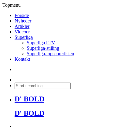
Topmenu
Forside
Nyheder
Artikler
Videoer
Superliga
Superliga i TV
Superliga-stilling
Superliga-topscorerlisten
Kontakt
D' BOLD
D' BOLD