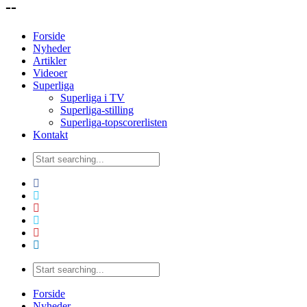
--
Forside
Nyheder
Artikler
Videoer
Superliga
Superliga i TV
Superliga-stilling
Superliga-topscorerlisten
Kontakt
Forside
Nyheder