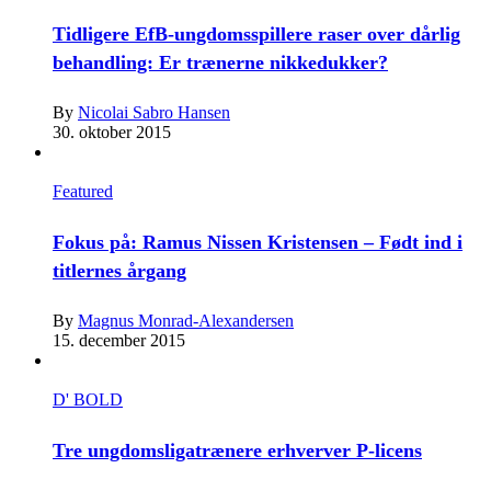
Tidligere EfB-ungdomsspillere raser over dårlig
behandling: Er trænerne nikkedukker?
By
Nicolai Sabro Hansen
30. oktober 2015
Featured
Fokus på: Ramus Nissen Kristensen – Født ind i
titlernes årgang
By
Magnus Monrad-Alexandersen
15. december 2015
D' BOLD
Tre ungdomsligatrænere erhverver P-licens