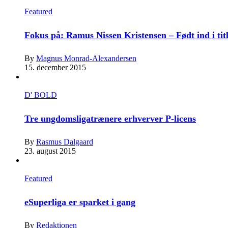
Featured
Fokus på: Ramus Nissen Kristensen – Født ind i tit
By
Magnus Monrad-Alexandersen
15. december 2015
D' BOLD
Tre ungdomsligatrænere erhverver P-licens
By
Rasmus Dalgaard
23. august 2015
Featured
eSuperliga er sparket i gang
By
Redaktionen