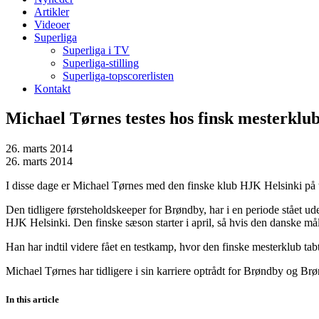
Artikler
Videoer
Superliga
Superliga i TV
Superliga-stilling
Superliga-topscorerlisten
Kontakt
Michael Tørnes testes hos finsk mesterklu
26. marts 2014
26. marts 2014
I disse dage er Michael Tørnes med den finske klub HJK Helsinki på t
Den tidligere førsteholdskeeper for Brøndby, har i en periode stået u
HJK Helsinki. Den finske sæson starter i april, så hvis den danske må
Han har indtil videre fået en testkamp, hvor den finske mesterklub tab
Michael Tørnes har tidligere i sin karriere optrådt for Brøndby og Brø
In this article