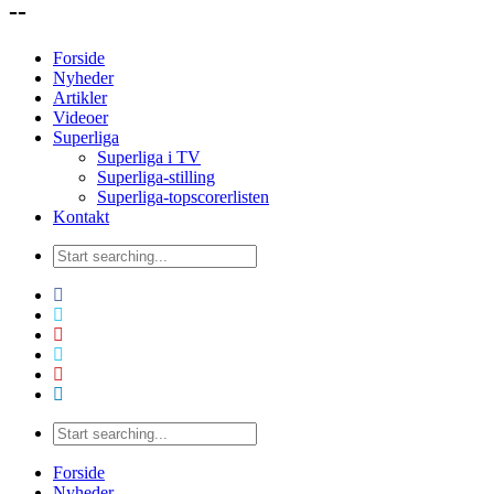
--
Forside
Nyheder
Artikler
Videoer
Superliga
Superliga i TV
Superliga-stilling
Superliga-topscorerlisten
Kontakt
Forside
Nyheder