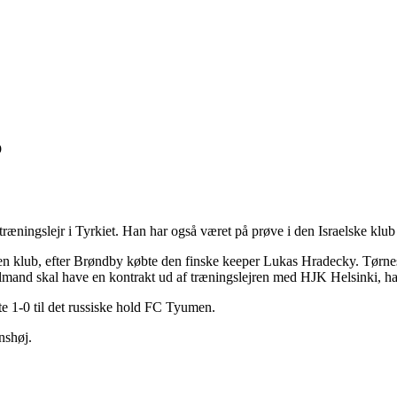
b
ræningslejr i Tyrkiet. Han har også været på prøve i den Israelske klu
den klub, efter Brøndby købte den finske keeper Lukas Hradecky. Tørnes
lmand skal have en kontrakt ud af træningslejren med HJK Helsinki, har
te 1-0 til det russiske hold FC Tyumen.
nshøj.