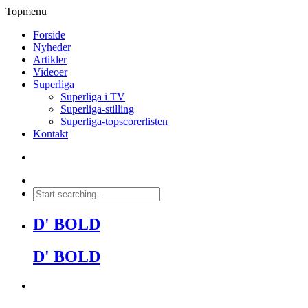
Topmenu
Forside
Nyheder
Artikler
Videoer
Superliga
Superliga i TV
Superliga-stilling
Superliga-topscorerlisten
Kontakt
D' BOLD
D' BOLD