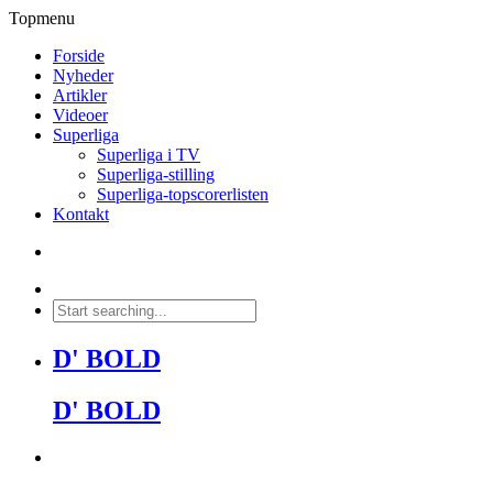
Topmenu
Forside
Nyheder
Artikler
Videoer
Superliga
Superliga i TV
Superliga-stilling
Superliga-topscorerlisten
Kontakt
D' BOLD
D' BOLD