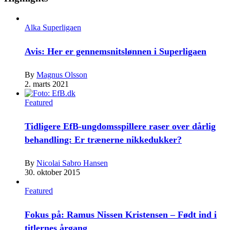
Alka Superligaen
Avis: Her er gennemsnitslønnen i Superligaen
By
Magnus Olsson
2. marts 2021
Featured
Tidligere EfB-ungdomsspillere raser over dårlig
behandling: Er trænerne nikkedukker?
By
Nicolai Sabro Hansen
30. oktober 2015
Featured
Fokus på: Ramus Nissen Kristensen – Født ind i
titlernes årgang