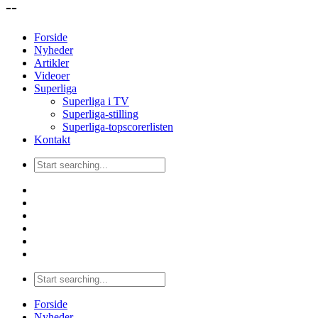
--
Forside
Nyheder
Artikler
Videoer
Superliga
Superliga i TV
Superliga-stilling
Superliga-topscorerlisten
Kontakt
Forside
Nyheder