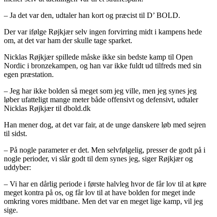
– Ja det var den, udtaler han kort og præcist til D’ BOLD.
Der var ifølge Røjkjær selv ingen forvirring midt i kampens hede
om, at det var ham der skulle tage sparket.
Nicklas Røjkjær spillede måske ikke sin bedste kamp til Open
Nordic i bronzekampen, og han var ikke fuldt ud tilfreds med sin
egen præstation.
– Jeg har ikke bolden så meget som jeg ville, men jeg synes jeg
løber ufatteligt mange meter både offensivt og defensivt, udtaler
Nicklas Røjkjær til dbold.dk
Han mener dog, at det var fair, at de unge danskere løb med sejren
til sidst.
– På nogle parameter er det. Men selvfølgelig, presser de godt på i
nogle perioder, vi slår godt til dem synes jeg, siger Røjkjær og
uddyber:
– Vi har en dårlig periode i første halvleg hvor de får lov til at køre
meget kontra på os, og får lov til at have bolden for meget inde
omkring vores midtbane. Men det var en meget lige kamp, vil jeg
sige.