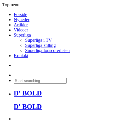
Topmenu
Forside
Nyheder
Artikler
Videoer
Superliga
Superliga i TV
Superliga-stilling
Superliga-topscorerlisten
Kontakt
D' BOLD
D' BOLD