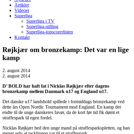
Artikler
Videoer
Superliga
Superliga i TV
Superliga-stilling
Superliga-topscorerlisten
Kontakt
Røjkjær om bronzekamp: Det var en lige
kamp
2. august 2014
2. august 2014
D’ BOLD har haft fat i Nicklas Røjkjær efter dagens
bronzekamp mellem Danmark u17 og England u17.
Det danske u17 landshold spillede i formiddags bronzekamp ved
dette års Open Nordic Tournament mod England. En kamp der
endte til de unge danskeres favør, da de kort før tid fik dømt et
straffespark til egen fordel.
Nicklas Røjkjær hed den unge mand på straffesparkspletten, og han
mener selv at tacklingen var til et straffespark.