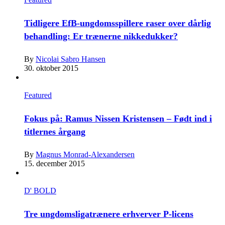
Tidligere EfB-ungdomsspillere raser over dårlig
behandling: Er trænerne nikkedukker?
By
Nicolai Sabro Hansen
30. oktober 2015
Featured
Fokus på: Ramus Nissen Kristensen – Født ind i
titlernes årgang
By
Magnus Monrad-Alexandersen
15. december 2015
D' BOLD
Tre ungdomsligatrænere erhverver P-licens