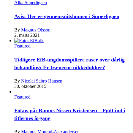
Alka Superligaen
Avis: Her er gennemsnitslønnen i Superligaen
By
Magnus Olsson
2. marts 2021
Featured
Tidligere EfB-ungdomsspillere raser over dårlig
behandling: Er trænerne nikkedukker?
By
Nicolai Sabro Hansen
30. oktober 2015
Featured
Fokus på: Ramus Nissen Kristensen – Født ind i
titlernes årgang
By
Magnus Monrad-Alexandersen