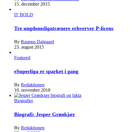
15. december 2015
D' BOLD
Tre ungdomsligatrænere erhverver P-licens
By
Rasmus Dalgaard
23. august 2015
Featured
eSuperliga er sparket i gang
By
Redaktionen
10. november 2018
Biografier
Biografi: Jesper Grønkjær
By
Redaktionen