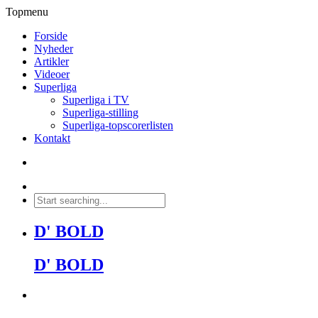
Topmenu
Forside
Nyheder
Artikler
Videoer
Superliga
Superliga i TV
Superliga-stilling
Superliga-topscorerlisten
Kontakt
D' BOLD
D' BOLD