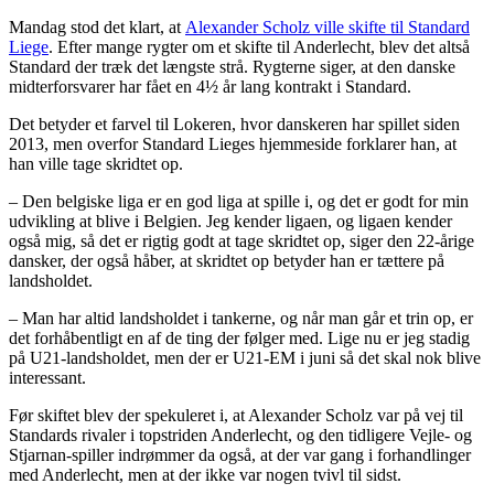
Mandag stod det klart, at
Alexander Scholz ville skifte til Standard
Liege
. Efter mange rygter om et skifte til Anderlecht, blev det altså
Standard der træk det længste strå. Rygterne siger, at den danske
midterforsvarer har fået en 4½ år lang kontrakt i Standard.
Det betyder et farvel til Lokeren, hvor danskeren har spillet siden
2013, men overfor Standard Lieges hjemmeside forklarer han, at
han ville tage skridtet op.
– Den belgiske liga er en god liga at spille i, og det er godt for min
udvikling at blive i Belgien. Jeg kender ligaen, og ligaen kender
også mig, så det er rigtig godt at tage skridtet op, siger den 22-årige
dansker, der også håber, at skridtet op betyder han er tættere på
landsholdet.
– Man har altid landsholdet i tankerne, og når man går et trin op, er
det forhåbentligt en af de ting der følger med. Lige nu er jeg stadig
på U21-landsholdet, men der er U21-EM i juni så det skal nok blive
interessant.
Før skiftet blev der spekuleret i, at Alexander Scholz var på vej til
Standards rivaler i topstriden Anderlecht, og den tidligere Vejle- og
Stjarnan-spiller indrømmer da også, at der var gang i forhandlinger
med Anderlecht, men at der ikke var nogen tvivl til sidst.