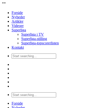
--
Forside
Nyheder
Artikler
Videoer
Superliga
Superliga i TV
Superliga-stilling
Superliga-topscorerlisten
Kontakt
Forside
Nyheder