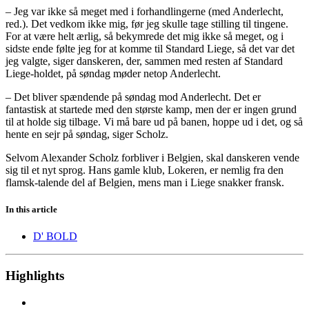
– Jeg var ikke så meget med i forhandlingerne (med Anderlecht,
red.). Det vedkom ikke mig, før jeg skulle tage stilling til tingene.
For at være helt ærlig, så bekymrede det mig ikke så meget, og i
sidste ende følte jeg for at komme til Standard Liege, så det var det
jeg valgte, siger danskeren, der, sammen med resten af Standard
Liege-holdet, på søndag møder netop Anderlecht.
– Det bliver spændende på søndag mod Anderlecht. Det er
fantastisk at startede med den største kamp, men der er ingen grund
til at holde sig tilbage. Vi må bare ud på banen, hoppe ud i det, og så
hente en sejr på søndag, siger Scholz.
Selvom Alexander Scholz forbliver i Belgien, skal danskeren vende
sig til et nyt sprog. Hans gamle klub, Lokeren, er nemlig fra den
flamsk-talende del af Belgien, mens man i Liege snakker fransk.
In this article
D' BOLD
Highlights