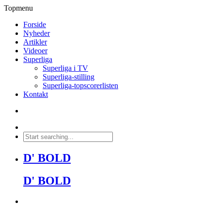
Topmenu
Forside
Nyheder
Artikler
Videoer
Superliga
Superliga i TV
Superliga-stilling
Superliga-topscorerlisten
Kontakt
D' BOLD
D' BOLD