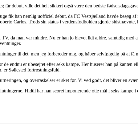
s jeg får debut, ville det helt sikkert også være den bedste fødselsdags
ste uge fik han nemlig uofficiel debut, da FC Vestsjælland havde besøg
berto Carlos. Trods sin status i verdensfodbolden gjorde sidstnævnte
t på TV, da man var mindre. Nu er han jo blevet lidt ældre, samtidig med
ventninger.
ventninger til det, men jeg forbereder mig, og håber selvfølgelig på at få
or de endnu er ubesejret efter seks kampe. Her huserer han på kanten elle
, er Søllested fortrøstningsfuld.
turneringen, og overraskelser er sket før. Vi ved godt, det bliver en svæ
fslutningerne. Hidtil har han scoret imponerende otte mål i seks kampe 