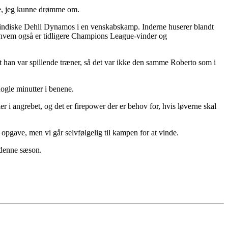
gave, jeg kunne drømme om.
 af indiske Dehli Dynamos i en venskabskamp. Inderne huserer blandt
, hvem også er tidligere Champions League-vinder og
 at han var spillende træner, så det var ikke den samme Roberto som i
 nogle minutter i benene.
r i angrebet, og det er firepower der er behov for, hvis løverne skal
r opgave, men vi går selvfølgelig til kampen for at vinde.
i denne sæson.