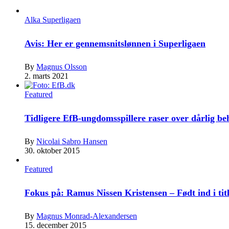
Alka Superligaen
Avis: Her er gennemsnitslønnen i Superligaen
By
Magnus Olsson
2. marts 2021
Featured
Tidligere EfB-ungdomsspillere raser over dårlig b
By
Nicolai Sabro Hansen
30. oktober 2015
Featured
Fokus på: Ramus Nissen Kristensen – Født ind i tit
By
Magnus Monrad-Alexandersen
15. december 2015