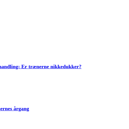
ehandling: Er trænerne nikkedukker?
lernes årgang