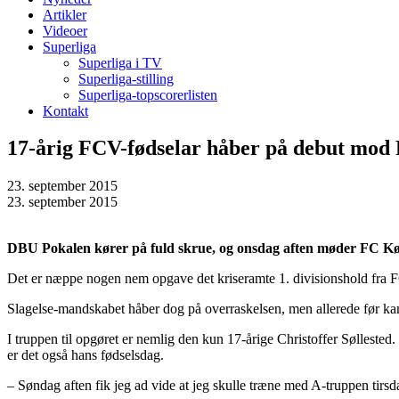
Artikler
Videoer
Superliga
Superliga i TV
Superliga-stilling
Superliga-topscorerlisten
Kontakt
17-årig FCV-fødselar håber på debut mo
23. september 2015
23. september 2015
DBU Pokalen kører på fuld skrue, og onsdag aften møder FC Kø
Det er næppe nogen nem opgave det kriseramte 1. divisionshold fra
Slagelse-mandskabet håber dog på overraskelsen, men allerede før kam
I truppen til opgøret er nemlig den kun 17-årige Christoffer Søllested.
er det også hans fødselsdag.
– Søndag aften fik jeg ad vide at jeg skulle træne med A-truppen tirs