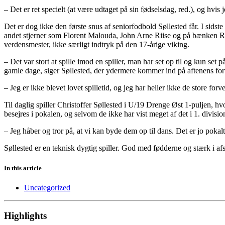
– Det er ret specielt (at være udtaget på sin fødselsdag, red.), og hvi
Det er dog ikke den første snus af seniorfodbold Søllested får. I sid
andet stjerner som Florent Malouda, John Arne Riise og på bænken Ro
verdensmester, ikke særligt indtryk på den 17-årige viking.
– Det var stort at spille imod en spiller, man har set op til og kun se
gamle dage, siger Søllested, der ydermere kommer ind på aftenens for
– Jeg er ikke blevet lovet spilletid, og jeg har heller ikke de store for
Til daglig spiller Christoffer Søllested i U/19 Drenge Øst 1-puljen, hv
besejres i pokalen, og selvom de ikke har vist meget af det i 1. division
– Jeg håber og tror på, at vi kan byde dem op til dans. Det er jo pokal
Søllested er en teknisk dygtig spiller. God med fødderne og stærk i a
In this article
Uncategorized
Highlights