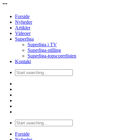
--
Forside
Nyheder
Artikler
Videoer
Superliga
Superliga i TV
Superliga-stilling
Superliga-topscorerlisten
Kontakt
Forside
Nyheder