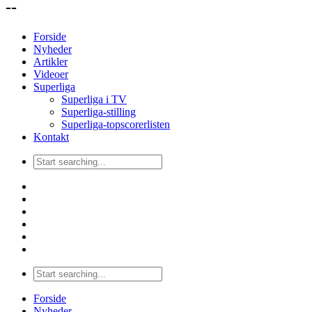
--
Forside
Nyheder
Artikler
Videoer
Superliga
Superliga i TV
Superliga-stilling
Superliga-topscorerlisten
Kontakt
Forside
Nyheder