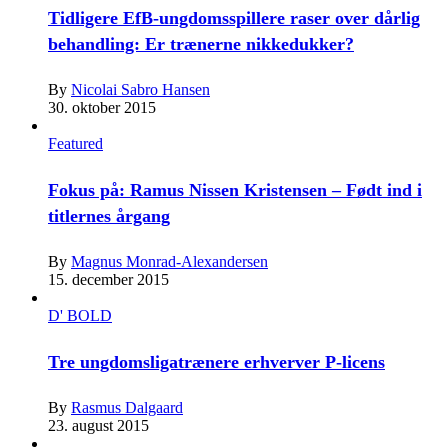
Tidligere EfB-ungdomsspillere raser over dårlig
behandling: Er trænerne nikkedukker?
By
Nicolai Sabro Hansen
30. oktober 2015
Featured
Fokus på: Ramus Nissen Kristensen – Født ind i
titlernes årgang
By
Magnus Monrad-Alexandersen
15. december 2015
D' BOLD
Tre ungdomsligatrænere erhverver P-licens
By
Rasmus Dalgaard
23. august 2015