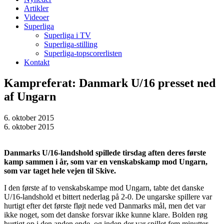
Artikler
Videoer
Superliga
Superliga i TV
Superliga-stilling
Superliga-topscorerlisten
Kontakt
Kampreferat: Danmark U/16 presset ned
af Ungarn
6. oktober 2015
6. oktober 2015
Danmarks U/16-landshold spillede tirsdag aften deres første
kamp sammen i år, som var en venskabskamp mod Ungarn,
som var taget hele vejen til Skive.
I den første af to venskabskampe mod Ungarn, tabte det danske
U/16-landshold et bittert nederlag på 2-0. De ungarske spillere var
hurtigt efter det første fløjt nede ved Danmarks mål, men det var
ikke noget, som det danske forsvar ikke kunne klare. Bolden røg
hurtigt op i den anden ende, og inden der var spillet fem minutter,