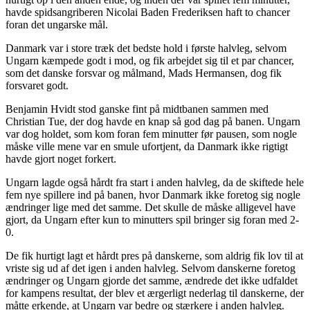
havde spidsangriberen Nicolai Baden Frederiksen haft to chancer
foran det ungarske mål.
Danmark var i store træk det bedste hold i første halvleg, selvom
Ungarn kæmpede godt i mod, og fik arbejdet sig til et par chancer,
som det danske forsvar og målmand, Mads Hermansen, dog fik
forsvaret godt.
Benjamin Hvidt stod ganske fint på midtbanen sammen med
Christian Tue, der dog havde en knap så god dag på banen. Ungarn
var dog holdet, som kom foran fem minutter før pausen, som nogle
måske ville mene var en smule ufortjent, da Danmark ikke rigtigt
havde gjort noget forkert.
Ungarn lagde også hårdt fra start i anden halvleg, da de skiftede hele
fem nye spillere ind på banen, hvor Danmark ikke foretog sig nogle
ændringer lige med det samme. Det skulle de måske alligevel have
gjort, da Ungarn efter kun to minutters spil bringer sig foran med 2-
0.
De fik hurtigt lagt et hårdt pres på danskerne, som aldrig fik lov til at
vriste sig ud af det igen i anden halvleg. Selvom danskerne foretog
ændringer og Ungarn gjorde det samme, ændrede det ikke udfaldet
for kampens resultat, der blev et ærgerligt nederlag til danskerne, der
måtte erkende, at Ungarn var bedre og stærkere i anden halvleg.