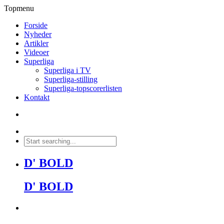
Topmenu
Forside
Nyheder
Artikler
Videoer
Superliga
Superliga i TV
Superliga-stilling
Superliga-topscorerlisten
Kontakt
D' BOLD
D' BOLD