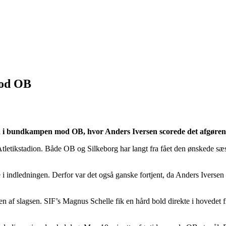
mod OB
 i bundkampen mod OB, hvor Anders Iversen scorede det afgørende m
ikstadion. Både OB og Silkeborg har langt fra fået den ønskede sæsons
e i indledningen. Derfor var det også ganske fortjent, da Anders Iverse
 af slagsen. SIF’s Magnus Schelle fik en hård bold direkte i hovedet f