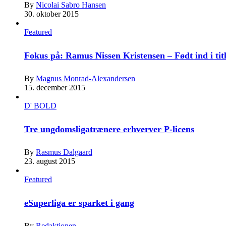
By
Nicolai Sabro Hansen
30. oktober 2015
Featured
Fokus på: Ramus Nissen Kristensen – Født ind i tit
By
Magnus Monrad-Alexandersen
15. december 2015
D' BOLD
Tre ungdomsligatrænere erhverver P-licens
By
Rasmus Dalgaard
23. august 2015
Featured
eSuperliga er sparket i gang
By
Redaktionen