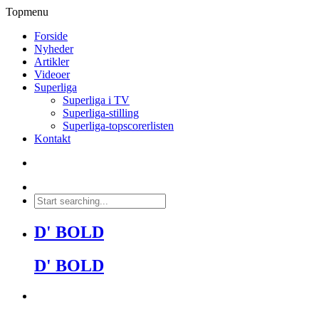
Topmenu
Forside
Nyheder
Artikler
Videoer
Superliga
Superliga i TV
Superliga-stilling
Superliga-topscorerlisten
Kontakt
D' BOLD
D' BOLD