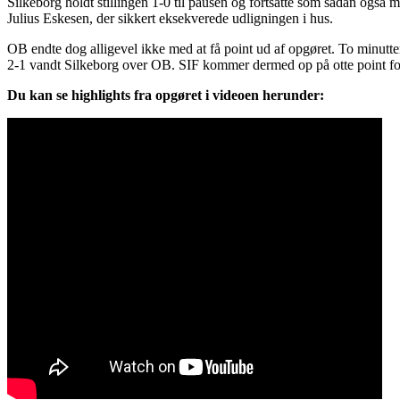
Silkeborg holdt stillingen 1-0 til pausen og fortsatte som sådan også 
Julius Eskesen, der sikkert eksekverede udligningen i hus.
OB endte dog alligevel ikke med at få point ud af opgøret. To minutte
2-1 vandt Silkeborg over OB. SIF kommer dermed op på otte point f
Du kan se highlights fra opgøret i videoen herunder: