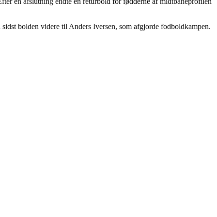
fter en afslutning endte en returbold for fødderne af midtbaneprofilen
l sidst bolden videre til Anders Iversen, som afgjorde fodboldkampen.