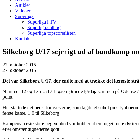
Artikler
Videoer
Superliga
Superliga i TV
Superliga-stilling
Superliga-topscorerlisten
Kontakt
Silkeborg U/17 sejrrigt ud af bundkamp 
27. oktober 2015
27. oktober 2015
Det var Silkeborg U/17, der endte med at trække det længste strå
Nummer 12 og 13 i U/17 Ligaen tørnede lørdag sammen på Odense Atlet
point.
Her startede det bedst for gæsterne, som lagde et solidt pres fynboern
første kasse. 1-0 til Silkeborg.
Kampens næste store begivenhed var imidlertid en noget mere dyster en
efter omstændighederne godt.