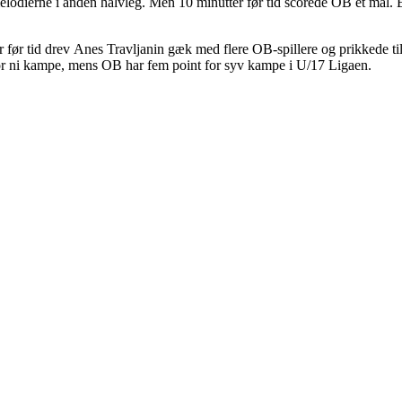
melodierne i anden halvleg. Men 10 minutter før tid scorede OB et mål. E
r før tid drev Anes Travljanin gæk med flere OB-spillere og prikkede ti
or ni kampe, mens OB har fem point for syv kampe i U/17 Ligaen.