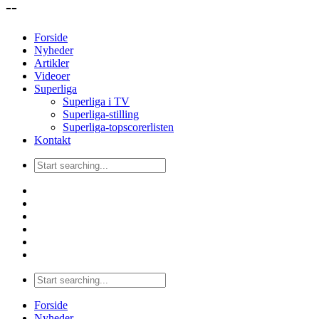
--
Forside
Nyheder
Artikler
Videoer
Superliga
Superliga i TV
Superliga-stilling
Superliga-topscorerlisten
Kontakt
Forside
Nyheder