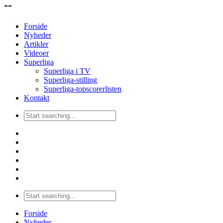
--
Forside
Nyheder
Artikler
Videoer
Superliga
Superliga i TV
Superliga-stilling
Superliga-topscorerlisten
Kontakt
Forside
Nyheder