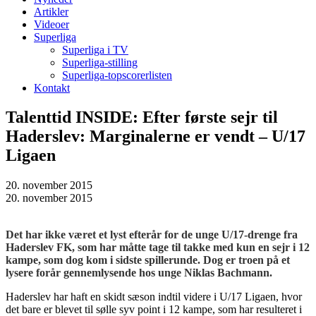
Artikler
Videoer
Superliga
Superliga i TV
Superliga-stilling
Superliga-topscorerlisten
Kontakt
Talenttid INSIDE: Efter første sejr til
Haderslev: Marginalerne er vendt – U/17
Ligaen
20. november 2015
20. november 2015
Det har ikke været et lyst efterår for de unge U/17-drenge fra
Haderslev FK, som har måtte tage til takke med kun en sejr i 12
kampe, som dog kom i sidste spillerunde. Dog er troen på et
lysere forår gennemlysende hos unge Niklas Bachmann.
Haderslev har haft en skidt sæson indtil videre i U/17 Ligaen, hvor
det bare er blevet til sølle syv point i 12 kampe, som har resulteret i