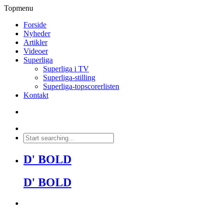
Topmenu
Forside
Nyheder
Artikler
Videoer
Superliga
Superliga i TV
Superliga-stilling
Superliga-topscorerlisten
Kontakt
D' BOLD
D' BOLD