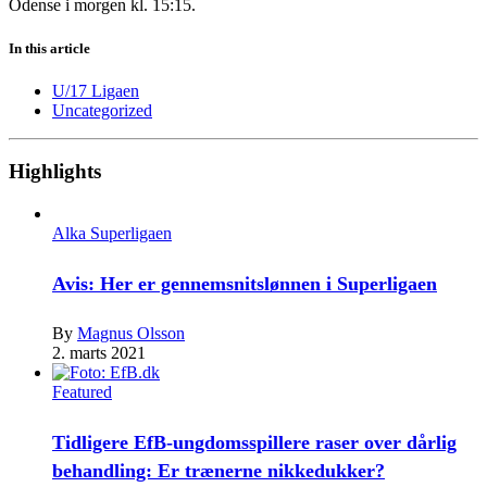
Odense i morgen kl. 15:15.
In this article
U/17 Ligaen
Uncategorized
Highlights
Alka Superligaen
Avis: Her er gennemsnitslønnen i Superligaen
By
Magnus Olsson
2. marts 2021
Featured
Tidligere EfB-ungdomsspillere raser over dårlig
behandling: Er trænerne nikkedukker?