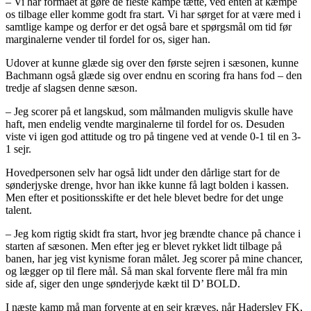
– Vi har formået at gøre de fleste kampe tætte, ved enten at kæmpe
os tilbage eller komme godt fra start. Vi har sørget for at være med i
samtlige kampe og derfor er det også bare et spørgsmål om tid før
marginalerne vender til fordel for os, siger han.
Udover at kunne glæde sig over den første sejren i sæsonen, kunne
Bachmann også glæde sig over endnu en scoring fra hans fod – den
tredje af slagsen denne sæson.
– Jeg scorer på et langskud, som målmanden muligvis skulle have
haft, men endelig vendte marginalerne til fordel for os. Desuden
viste vi igen god attitude og tro på tingene ved at vende 0-1 til en 3-
1 sejr.
Hovedpersonen selv har også lidt under den dårlige start for de
sønderjyske drenge, hvor han ikke kunne få lagt bolden i kassen.
Men efter et positionsskifte er det hele blevet bedre for det unge
talent.
– Jeg kom rigtig skidt fra start, hvor jeg brændte chance på chance i
starten af sæsonen. Men efter jeg er blevet rykket lidt tilbage på
banen, har jeg vist kynisme foran målet. Jeg scorer på mine chancer,
og lægger op til flere mål. Så man skal forvente flere mål fra min
side af, siger den unge sønderjyde kækt til D’ BOLD.
I næste kamp må man forvente at en sejr kræves, når Haderslev FK,