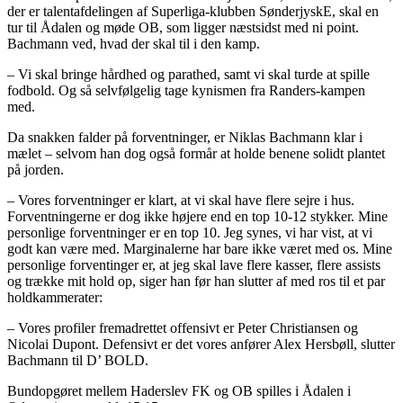
der er talentafdelingen af Superliga-klubben SønderjyskE, skal en
tur til Ådalen og møde OB, som ligger næstsidst med ni point.
Bachmann ved, hvad der skal til i den kamp.
– Vi skal bringe hårdhed og parathed, samt vi skal turde at spille
fodbold. Og så selvfølgelig tage kynismen fra Randers-kampen
med.
Da snakken falder på forventninger, er Niklas Bachmann klar i
mælet – selvom han dog også formår at holde benene solidt plantet
på jorden.
– Vores forventninger er klart, at vi skal have flere sejre i hus.
Forventningerne er dog ikke højere end en top 10-12 stykker. Mine
personlige forventninger er en top 10. Jeg synes, vi har vist, at vi
godt kan være med. Marginalerne har bare ikke været med os. Mine
personlige forventinger er, at jeg skal lave flere kasser, flere assists
og trække mit hold op, siger han før han slutter af med ros til et par
holdkammerater:
– Vores profiler fremadrettet offensivt er Peter Christiansen og
Nicolai Dupont. Defensivt er det vores anfører Alex Hersbøll, slutter
Bachmann til D’ BOLD.
Bundopgøret mellem Haderslev FK og OB spilles i Ådalen i