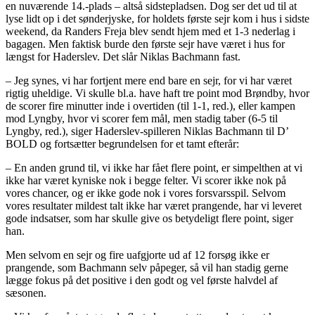
en nuværende 14.-plads – altså sidstepladsen. Dog ser det ud til at
lyse lidt op i det sønderjyske, for holdets første sejr kom i hus i sidste
weekend, da Randers Freja blev sendt hjem med et 1-3 nederlag i
bagagen. Men faktisk burde den første sejr have været i hus for
længst for Haderslev. Det slår Niklas Bachmann fast.
– Jeg synes, vi har fortjent mere end bare en sejr, for vi har været
rigtig uheldige. Vi skulle bl.a. have haft tre point mod Brøndby, hvor
de scorer fire minutter inde i overtiden (til 1-1, red.), eller kampen
mod Lyngby, hvor vi scorer fem mål, men stadig taber (6-5 til
Lyngby, red.), siger Haderslev-spilleren Niklas Bachmann til D’
BOLD og fortsætter begrundelsen for et tamt efterår:
– En anden grund til, vi ikke har fået flere point, er simpelthen at vi
ikke har været kyniske nok i begge felter. Vi scorer ikke nok på
vores chancer, og er ikke gode nok i vores forsvarsspil. Selvom
vores resultater mildest talt ikke har været prangende, har vi leveret
gode indsatser, som har skulle give os betydeligt flere point, siger
han.
Men selvom en sejr og fire uafgjorte ud af 12 forsøg ikke er
prangende, som Bachmann selv påpeger, så vil han stadig gerne
lægge fokus på det positive i den godt og vel første halvdel af
sæsonen.