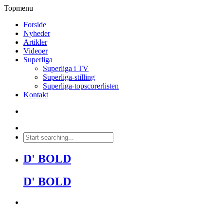
Topmenu
Forside
Nyheder
Artikler
Videoer
Superliga
Superliga i TV
Superliga-stilling
Superliga-topscorerlisten
Kontakt
D' BOLD
D' BOLD