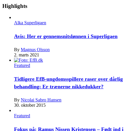
Highlights
Alka Superligaen
Avis: Her er gennemsnitslønnen i Superligaen
By
Magnus Olsson
2. marts 2021
Featured
Tidligere EfB-ungdomsspillere raser over dårlig
behandling: Er trænerne nikkedukker?
By
Nicolai Sabro Hansen
30. oktober 2015
Featured
Fokus på: Ramus Nissen Kristensen – Født ind i