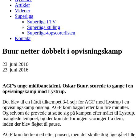
Artikler
Videoer
Superliga
Superliga i TV
Superliga-stilling
Superliga-topscorerlisten
Kontakt
Buur netter dobbelt i opvisningskamp
23. juni 2016
23. juni 2016
AGF’s unge midtbanetalent, Oskar Buur, scorede to gange i en
opvisningskamp mod Lystrup.
Det blev til en hårdt tilkæmpet 3-1 sejr for AGF mod Lystrup i en
opvisningskamp onsdag. AGF kom bagud efter kun fire minutter.
Og selvom de prøvede at sætte sig på kampen efter målet til Lystrup,
manglede tempoet, og der kom derfor ingen scoringer fra dem,
inden der blev fløjtet til pause.
AGF kom bedre med efter pausen, men der skulle dog lige gå et lille