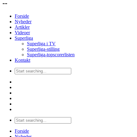
--
Forside
Nyheder
Artikler
Videoer
Superliga
Superliga i TV
Superliga-stilling
Superliga-topscorerlisten
Kontakt
Forside
Nyheder