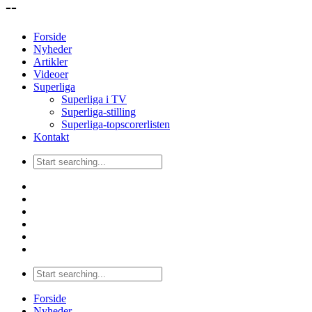
--
Forside
Nyheder
Artikler
Videoer
Superliga
Superliga i TV
Superliga-stilling
Superliga-topscorerlisten
Kontakt
Forside
Nyheder