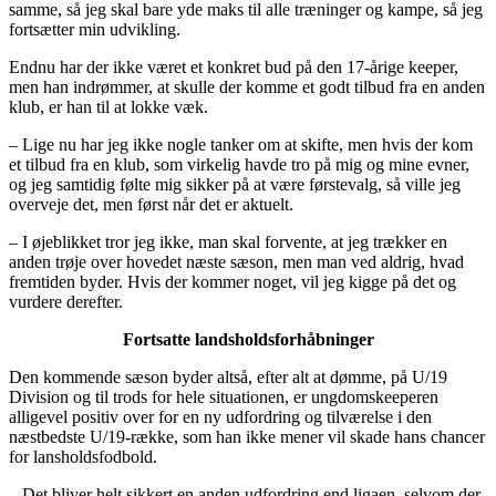
samme, så jeg skal bare yde maks til alle træninger og kampe, så jeg
fortsætter min udvikling.
Endnu har der ikke været et konkret bud på den 17-årige keeper,
men han indrømmer, at skulle der komme et godt tilbud fra en anden
klub, er han til at lokke væk.
– Lige nu har jeg ikke nogle tanker om at skifte, men hvis der kom
et tilbud fra en klub, som virkelig havde tro på mig og mine evner,
og jeg samtidig følte mig sikker på at være førstevalg, så ville jeg
overveje det, men først når det er aktuelt.
– I øjeblikket tror jeg ikke, man skal forvente, at jeg trækker en
anden trøje over hovedet næste sæson, men man ved aldrig, hvad
fremtiden byder. Hvis der kommer noget, vil jeg kigge på det og
vurdere derefter.
Fortsatte landsholdsforhåbninger
Den kommende sæson byder altså, efter alt at dømme, på U/19
Division og til trods for hele situationen, er ungdomskeeperen
alligevel positiv over for en ny udfordring og tilværelse i den
næstbedste U/19-række, som han ikke mener vil skade hans chancer
for lansholdsfodbold.
– Det bliver helt sikkert en anden udfordring end ligaen, selvom der