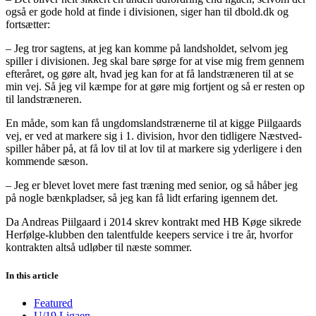
også er gode hold at finde i divisionen, siger han til dbold.dk og
fortsætter:
– Jeg tror sagtens, at jeg kan komme på landsholdet, selvom jeg
spiller i divisionen. Jeg skal bare sørge for at vise mig frem gennem
efteråret, og gøre alt, hvad jeg kan for at få landstræneren til at se
min vej. Så jeg vil kæmpe for at gøre mig fortjent og så er resten op
til landstræneren.
En måde, som kan få ungdomslandstrænerne til at kigge Piilgaards
vej, er ved at markere sig i 1. division, hvor den tidligere Næstved-
spiller håber på, at få lov til at lov til at markere sig yderligere i den
kommende sæson.
– Jeg er blevet lovet mere fast træning med senior, og så håber jeg
på nogle bænkpladser, så jeg kan få lidt erfaring igennem det.
Da Andreas Piilgaard i 2014 skrev kontrakt med HB Køge sikrede
Herfølge-klubben den talentfulde keepers service i tre år, hvorfor
kontrakten altså udløber til næste sommer.
In this article
Featured
U/19 Ligaen