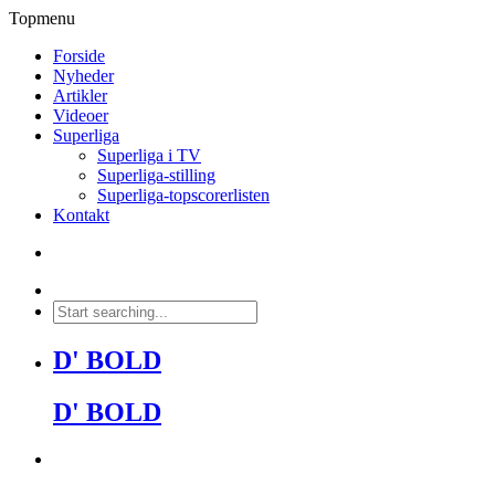
Topmenu
Forside
Nyheder
Artikler
Videoer
Superliga
Superliga i TV
Superliga-stilling
Superliga-topscorerlisten
Kontakt
D' BOLD
D' BOLD