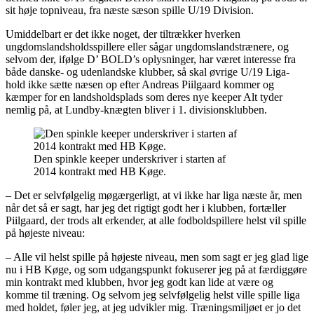
sit høje topniveau, fra næste sæson spille U/19 Division.
Umiddelbart er det ikke noget, der tiltrækker hverken
ungdomslandsholdsspillere eller sågar ungdomslandstrænere, og
selvom der, ifølge D’ BOLD’s oplysninger, har været interesse fra
både danske- og udenlandske klubber, så skal øvrige U/19 Liga-
hold ikke sætte næsen op efter Andreas Piilgaard kommer og
kæmper for en landsholdsplads som deres nye keeper Alt tyder
nemlig på, at Lundby-knægten bliver i 1. divisionsklubben.
Den spinkle keeper underskriver i starten af
2014 kontrakt med HB Køge.
– Det er selvfølgelig møgærgerligt, at vi ikke har liga næste år, men
når det så er sagt, har jeg det rigtigt godt her i klubben, fortæller
Piilgaard, der trods alt erkender, at alle fodboldspillere helst vil spille
på højeste niveau:
– Alle vil helst spille på højeste niveau, men som sagt er jeg glad lige
nu i HB Køge, og som udgangspunkt fokuserer jeg på at færdiggøre
min kontrakt med klubben, hvor jeg godt kan lide at være og
komme til træning. Og selvom jeg selvfølgelig helst ville spille liga
med holdet, føler jeg, at jeg udvikler mig. Træningsmiljøet er jo det