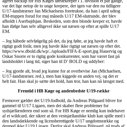
ageret backup for HB Køges førstekeeper i 1. division et par gange,
var det lige netop de to unge keepere, der igen var den nu tidligere
U/17-landstræner Jan Michaelsens foretrukne, da han i april udtog
EM-truppen forud for maj måneds U/17 EM-slutrunde, der blev
afholdt i Aserbajdsjan. Beskeden, som den blonde keeper er, havde
han ifølge han selv alligevel ikke sat næsen op efter at spille U/17
EM.
– Jeg håbede selvfølgelig på det, da jeg følte, at jeg havde haft et
rigtigt godt forår, men jeg havde ikke rigtigt sat næsen op efter det.
https://www.dbold.dk/wp/../uploads/FIFA-E-sport.jpg Hauervig og
Oskar Snorre er to rigtig gode konkurrenter, som har været fast på
landsholdet i lang tid, siger han til D’ BOLD og uddyber:
– Jeg gjorde alt, hvad jeg kunne for at overbevise Jan (Michaelsen,
U/17-landstræner, red.), men han kiggede en anden vej, og det er
helt fair. Han skal jo sætte det hold, han tror, han kan nå længst med.
Fremtid i HB Køge og andenbedste U/19-række
Fremover gælder det U/19-fodbold, da Andreas Piilgaard bliver for
gammel til U/17 Ligaen, men det skaber flere problemer for
sydsjællænderen end som så. For HB Køge er nemlig kun indehaver
af et wildcard, der sikrer at den vestsjællandske klub kan spille med i
den landsdækkende og licensberettigede U/17 ungdomsrække og
dermed ikke U/19 Ligaen. Derfor skal Andreas Piilgaard, på trods af