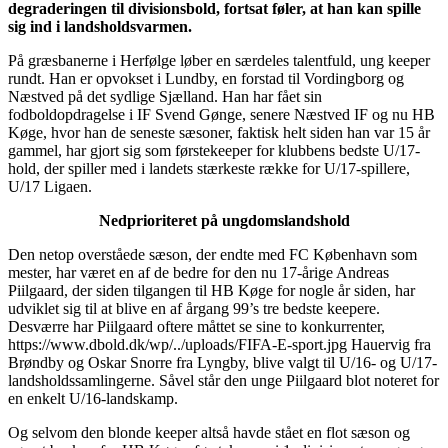
degraderingen til divisionsbold, fortsat føler, at han kan spille
sig ind i landsholdsvarmen.
På græsbanerne i Herfølge løber en særdeles talentfuld, ung keeper
rundt. Han er opvokset i Lundby, en forstad til Vordingborg og
Næstved på det sydlige Sjælland. Han har fået sin
fodboldopdragelse i IF Svend Gønge, senere Næstved IF og nu HB
Køge, hvor han de seneste sæsoner, faktisk helt siden han var 15 år
gammel, har gjort sig som førstekeeper for klubbens bedste U/17-
hold, der spiller med i landets stærkeste række for U/17-spillere,
U/17 Ligaen.
Nedprioriteret på ungdomslandshold
Den netop overståede sæson, der endte med FC København som
mester, har været en af de bedre for den nu 17-årige Andreas
Piilgaard, der siden tilgangen til HB Køge for nogle år siden, har
udviklet sig til at blive en af årgang 99’s tre bedste keepere.
Desværre har Piilgaard oftere måttet se sine to konkurrenter,
https://www.dbold.dk/wp/../uploads/FIFA-E-sport.jpg Hauervig fra
Brøndby og Oskar Snorre fra Lyngby, blive valgt til U/16- og U/17-
landsholdssamlingerne. Såvel står den unge Piilgaard blot noteret for
en enkelt U/16-landskamp.
Og selvom den blonde keeper altså havde stået en flot sæson og