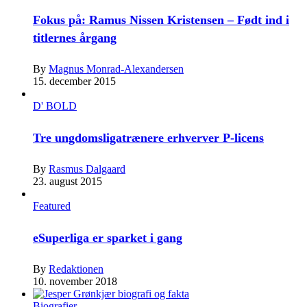
Fokus på: Ramus Nissen Kristensen – Født ind i
titlernes årgang
By
Magnus Monrad-Alexandersen
15. december 2015
D' BOLD
Tre ungdomsligatrænere erhverver P-licens
By
Rasmus Dalgaard
23. august 2015
Featured
eSuperliga er sparket i gang
By
Redaktionen
10. november 2018
Biografier