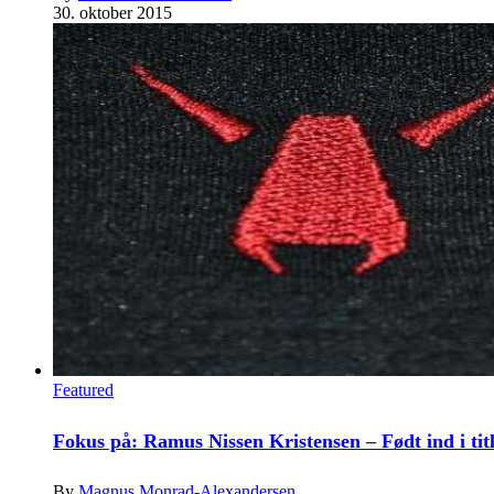
30. oktober 2015
Featured
Fokus på: Ramus Nissen Kristensen – Født ind i tit
By
Magnus Monrad-Alexandersen