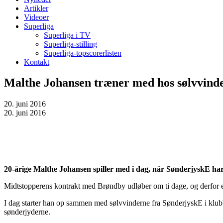
Artikler
Videoer
Superliga
Superliga i TV
Superliga-stilling
Superliga-topscorerlisten
Kontakt
Malthe Johansen træner med hos sølvvind
20. juni 2016
20. juni 2016
20-årige Malthe Johansen spiller med i dag, når SønderjyskE ha
Midtstopperens kontrakt med Brøndby udløber om ti dage, og derfor er de
I dag starter han op sammen med sølvvinderne fra SønderjyskE i klubb
sønderjyderne.