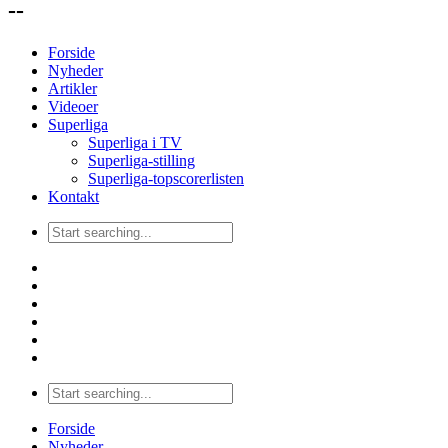
--
Forside
Nyheder
Artikler
Videoer
Superliga
Superliga i TV
Superliga-stilling
Superliga-topscorerlisten
Kontakt
Forside
Nyheder