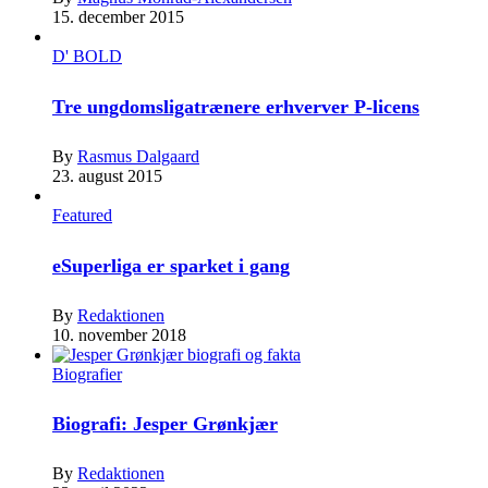
15. december 2015
D' BOLD
Tre ungdomsligatrænere erhverver P-licens
By
Rasmus Dalgaard
23. august 2015
Featured
eSuperliga er sparket i gang
By
Redaktionen
10. november 2018
Biografier
Biografi: Jesper Grønkjær
By
Redaktionen