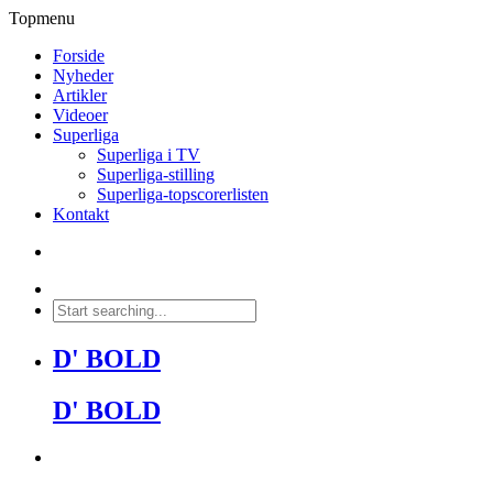
Topmenu
Forside
Nyheder
Artikler
Videoer
Superliga
Superliga i TV
Superliga-stilling
Superliga-topscorerlisten
Kontakt
D' BOLD
D' BOLD