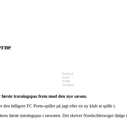
erne
Embed
from
Getty
Images
r første træningspas frem mod den nye sæson.
n tidligere FC Porto-spiller på jagt efter en ny klub at spille i.
ens første træningspas i sæsonen. Det skriver Nordschleswiger ifølge t