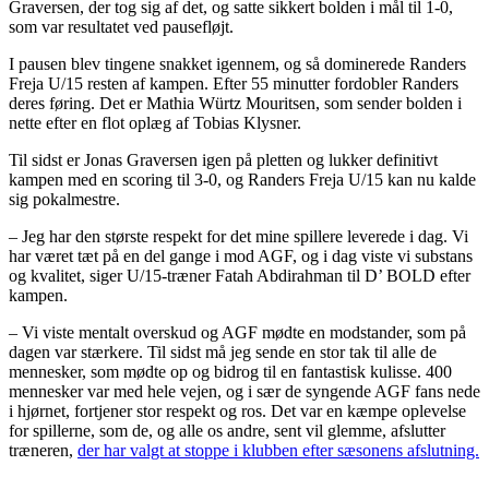
Graversen, der tog sig af det, og satte sikkert bolden i mål til 1-0,
som var resultatet ved pausefløjt.
I pausen blev tingene snakket igennem, og så dominerede Randers
Freja U/15 resten af kampen. Efter 55 minutter fordobler Randers
deres føring. Det er Mathia Würtz Mouritsen, som sender bolden i
nette efter en flot oplæg af Tobias Klysner.
Til sidst er Jonas Graversen igen på pletten og lukker definitivt
kampen med en scoring til 3-0, og Randers Freja U/15 kan nu kalde
sig pokalmestre.
– Jeg har den største respekt for det mine spillere leverede i dag. Vi
har været tæt på en del gange i mod AGF, og i dag viste vi substans
og kvalitet, siger U/15-træner Fatah Abdirahman til D’ BOLD efter
kampen.
– Vi viste mentalt overskud og AGF mødte en modstander, som på
dagen var stærkere. Til sidst må jeg sende en stor tak til alle de
mennesker, som mødte op og bidrog til en fantastisk kulisse. 400
mennesker var med hele vejen, og i sær de syngende AGF fans nede
i hjørnet, fortjener stor respekt og ros. Det var en kæmpe oplevelse
for spillerne, som de, og alle os andre, sent vil glemme, afslutter
træneren,
der har valgt at stoppe i klubben efter sæsonens afslutning.