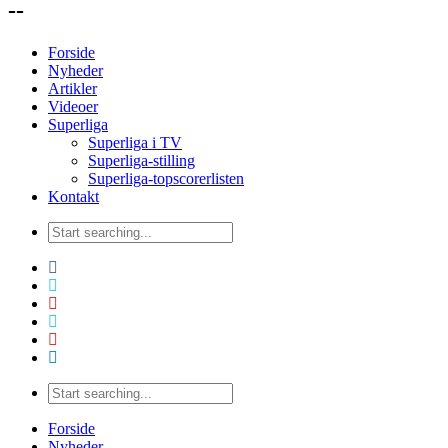
--
Forside
Nyheder
Artikler
Videoer
Superliga
Superliga i TV
Superliga-stilling
Superliga-topscorerlisten
Kontakt
Forside
Nyheder