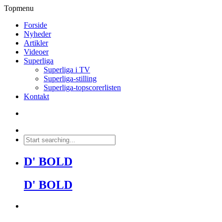
Topmenu
Forside
Nyheder
Artikler
Videoer
Superliga
Superliga i TV
Superliga-stilling
Superliga-topscorerlisten
Kontakt
D' BOLD
D' BOLD