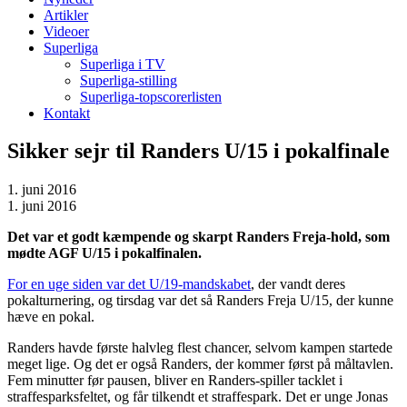
Artikler
Videoer
Superliga
Superliga i TV
Superliga-stilling
Superliga-topscorerlisten
Kontakt
Sikker sejr til Randers U/15 i pokalfinale
1. juni 2016
1. juni 2016
Det var et godt kæmpende og skarpt Randers Freja-hold, som
mødte AGF U/15 i pokalfinalen.
For en uge siden var det U/19-mandskabet
, der vandt deres
pokalturnering, og tirsdag var det så Randers Freja U/15, der kunne
hæve en pokal.
Randers havde første halvleg flest chancer, selvom kampen startede
meget lige. Og det er også Randers, der kommer først på måltavlen.
Fem minutter før pausen, bliver en Randers-spiller tacklet i
straffesparksfeltet, og får tilkendt et straffespark. Det er unge Jonas