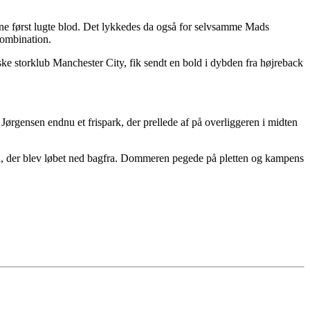
erne først lugte blod. Det lykkedes da også for selvsamme Mads
kombination.
ske storklub Manchester City, fik sendt en bold i dybden fra højreback
rgensen endnu et frispark, der prellede af på overliggeren i midten
ka, der blev løbet ned bagfra. Dommeren pegede på pletten og kampens