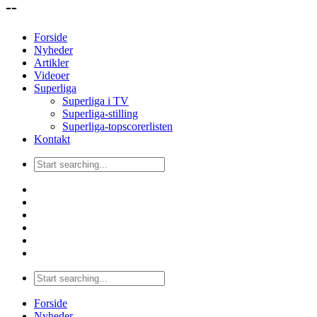
--
Forside
Nyheder
Artikler
Videoer
Superliga
Superliga i TV
Superliga-stilling
Superliga-topscorerlisten
Kontakt
Forside
Nyheder