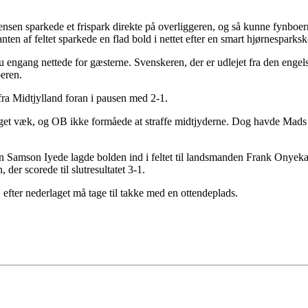
ørgensen sparkede et frispark direkte på overliggeren, og så kunne fynbo
nten af feltet sparkede en flad bold i nettet efter en smart hjørnesparks
u engang nettede for gæsterne. Svenskeren, der er udlejet fra den engel
eren.
 fra Midtjylland foran i pausen med 2-1.
et væk, og OB ikke formåede at straffe midtjyderne. Dog havde Mads Jø
ren Samson Iyede lagde bolden ind i feltet til landsmanden Frank Onye
 der scorede til slutresultatet 3-1.
 efter nederlaget må tage til takke med en ottendeplads.