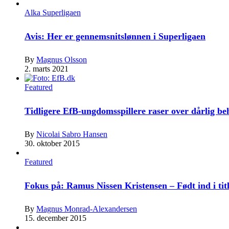
Alka Superligaen
Avis: Her er gennemsnitslønnen i Superligaen
By
Magnus Olsson
2. marts 2021
Featured
Tidligere EfB-ungdomsspillere raser over dårlig b
By
Nicolai Sabro Hansen
30. oktober 2015
Featured
Fokus på: Ramus Nissen Kristensen – Født ind i tit
By
Magnus Monrad-Alexandersen
15. december 2015