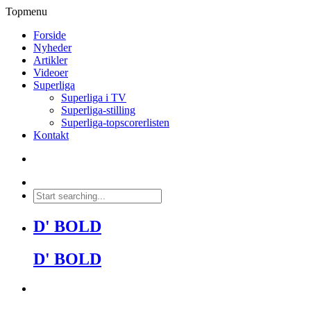
Topmenu
Forside
Nyheder
Artikler
Videoer
Superliga
Superliga i TV
Superliga-stilling
Superliga-topscorerlisten
Kontakt
D' BOLD
D' BOLD