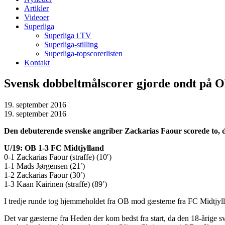
Artikler
Videoer
Superliga
Superliga i TV
Superliga-stilling
Superliga-topscorerlisten
Kontakt
Svensk dobbeltmålscorer gjorde ondt på 
19. september 2016
19. september 2016
Den debuterende svenske angriber Zackarias Faour scorede to, d
U/19: OB 1-3 FC Midtjylland
0-1 Zackarias Faour (straffe) (10′)
1-1 Mads Jørgensen (21′)
1-2 Zackarias Faour (30′)
1-3 Kaan Kairinen (straffe) (89′)
I tredje runde tog hjemmeholdet fra OB mod gæsterne fra FC Midtjyl
Det var gæsterne fra Heden der kom bedst fra start, da den 18-årige sve