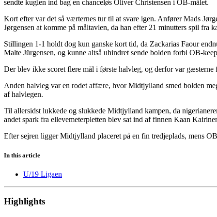
sendte kuglen ind bag en chanceløs Oliver Christensen i OB-målet.
Kort efter var det så værternes tur til at svare igen. Anfører Mads J
Jørgensen at komme på måltavlen, da han efter 21 minutters spil fra ka
Stillingen 1-1 holdt dog kun ganske kort tid, da Zackarias Faour endn
Malte Jürgensen, og kunne altså uhindret sende bolden forbi OB-keep
Der blev ikke scoret flere mål i første halvleg, og derfor var gæsterne
Anden halvleg var en rodet affære, hvor Midtjylland smed bolden meg
af halvlegen.
Til allersidst lukkede og slukkede Midtjylland kampen, da nigeriane
andet spark fra ellevemeterpletten blev sat ind af finnen Kaan Kairinen,
Efter sejren ligger Midtjylland placeret på en fin tredjeplads, mens OB
In this article
U/19 Ligaen
Highlights