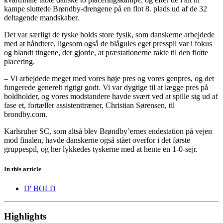
kampe sluttede Brøndby-drengene på en flot 8. plads ud af de 32
deltagende mandskaber.
Det var særligt de tyske holds store fysik, som danskerne arbejdede
med at håndtere, ligesom også de blågules eget presspil var i fokus
og blandt tingene, der gjorde, at præstationerne rakte til den flotte
placering.
– Vi arbejdede meget med vores høje pres og vores genpres, og det
fungerede generelt rigtigt godt. Vi var dygtige til at lægge pres på
boldholder, og vores modstandere havde svært ved at spille sig ud af
fase et, fortæller assistenttræner, Christian Sørensen, til
brondby.com.
Karlsruher SC, som altså blev Brøndby’ernes endestation på vejen
mod finalen, havde danskerne også stået overfor i det første
gruppespil, og her lykkedes tyskerne med at hente en 1-0-sejr.
In this article
D' BOLD
Highlights