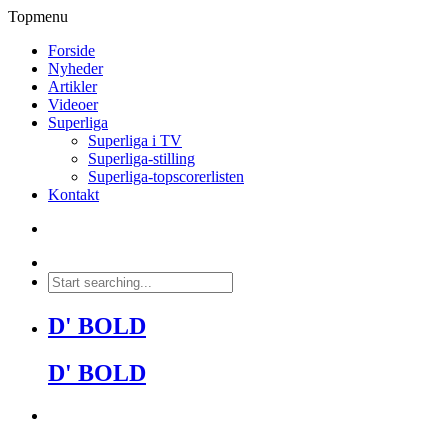
Topmenu
Forside
Nyheder
Artikler
Videoer
Superliga
Superliga i TV
Superliga-stilling
Superliga-topscorerlisten
Kontakt
D' BOLD
D' BOLD