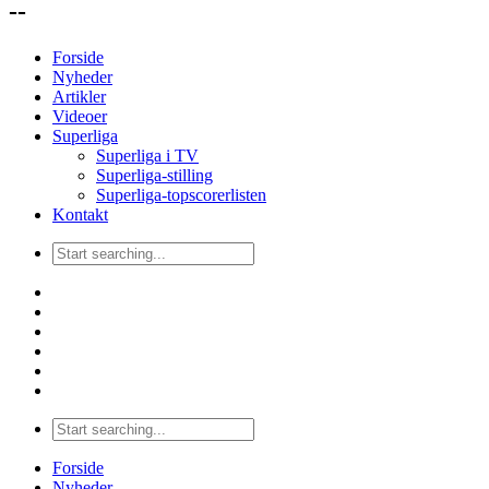
--
Forside
Nyheder
Artikler
Videoer
Superliga
Superliga i TV
Superliga-stilling
Superliga-topscorerlisten
Kontakt
Forside
Nyheder