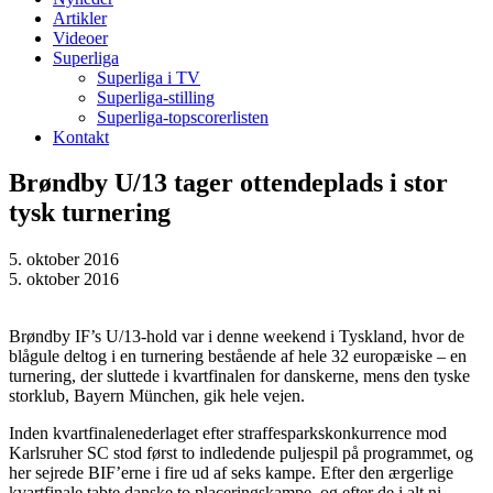
Artikler
Videoer
Superliga
Superliga i TV
Superliga-stilling
Superliga-topscorerlisten
Kontakt
Brøndby U/13 tager ottendeplads i stor
tysk turnering
5. oktober 2016
5. oktober 2016
Brøndby IF’s U/13-hold var i denne weekend i Tyskland, hvor de
blågule deltog i en turnering bestående af hele 32 europæiske – en
turnering, der sluttede i kvartfinalen for danskerne, mens den tyske
storklub, Bayern München, gik hele vejen.
Inden kvartfinalenederlaget efter straffesparkskonkurrence mod
Karlsruher SC stod først to indledende puljespil på programmet, og
her sejrede BIF’erne i fire ud af seks kampe. Efter den ærgerlige
kvartfinale tabte danske to placeringskampe, og efter de i alt ni