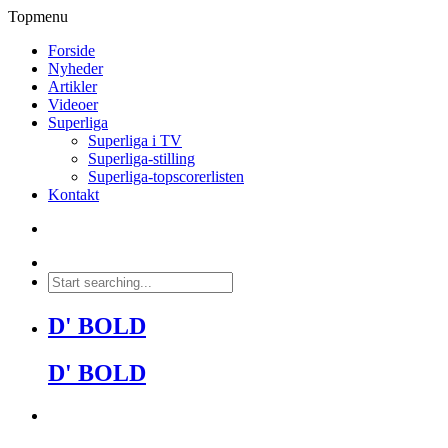
Topmenu
Forside
Nyheder
Artikler
Videoer
Superliga
Superliga i TV
Superliga-stilling
Superliga-topscorerlisten
Kontakt
D' BOLD
D' BOLD