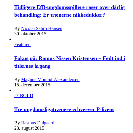
Tidligere EfB-ungdomsspillere raser over dårlig
behandling: Er trænerne nikkedukker?
By
Nicolai Sabro Hansen
30. oktober 2015
Featured
Fokus på: Ramus Nissen Kristensen – Født ind i
titlernes årgang
By
Magnus Monrad-Alexandersen
15. december 2015
D' BOLD
Tre ungdomsligatrænere erhverver P-licens
By
Rasmus Dalgaard
23. august 2015