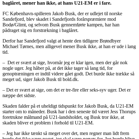
baglåret, mener han ikke, at hans U21-EM er i fare.
FC København-spilleren Jakob Busk, der er udlejet til norske
Sandefjord, blev skadet i Sandefjords forårspræmiere mod
Bodø/Glimt, og selvom Busk gennemførte kampen, har han
pådraget sig en forstrækning i baglåret.
Derfor har Sandefjord valgt at hente den tidligere Brøndbyer
Michael Tørnes, men alligevel mener Busk ikke, at han er ude i lang
tid.
– Det er svært at sige, hvornår jeg er klar igen, men der går nok
nogle uger. Jeg håber på, at det ikke tager så lang tid, for
genoptræningen er indtil videre gået godt. Det burde ikke trække så
meget ud, siger Jakob Busk til bold.dk.
– Det er svært at sige, om det er tre-fire eller seks-syv uger. Det er
næppe det sidste.
Skaden falder på et uheldigt tidspunkt for Jakob Busk, da U21-EM
starter om to måneder. Busk har i den seneste tid været Jess Thorups
foretrukne målmand på U21-landsholdet, og Busk tror ikke, at
skaden bliver et problem i forhold til U21-EM.
– Jeg har ikke tænkt så meget over det, men regner man lidt frem
burde det ikke være noget, jeg skal være nervøs for. Jeg burde blive