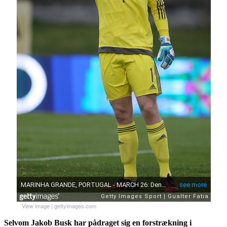
View image
|
gettyimages.com
Selvom Jakob Busk har pådraget sig en forstrækning i