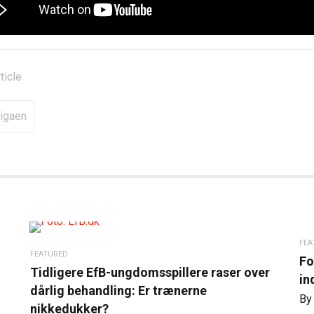
rticle
igaen
FEA
FEATURED
Fo
Tidligere EfB-ungdomsspillere raser over
in
dårlig behandling: Er trænerne
B
nikkedukker?