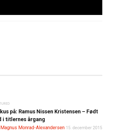
TURED
kus på: Ramus Nissen Kristensen – Født
d i titlernes årgang
y
Magnus Monrad-Alexandersen
15. december 2015