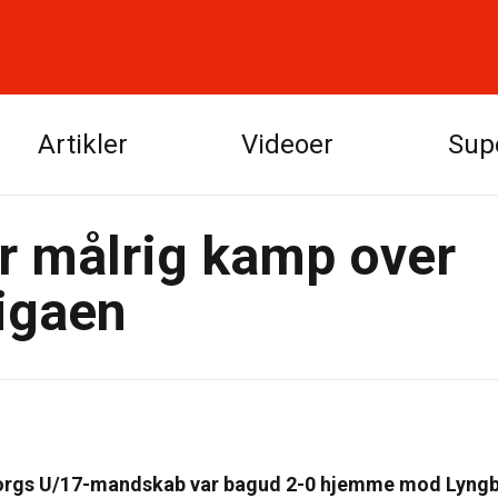
Artikler
Videoer
Sup
r målrig kamp over
igaen
orgs U/17-mandskab var bagud 2-0 hjemme mod Lyngb