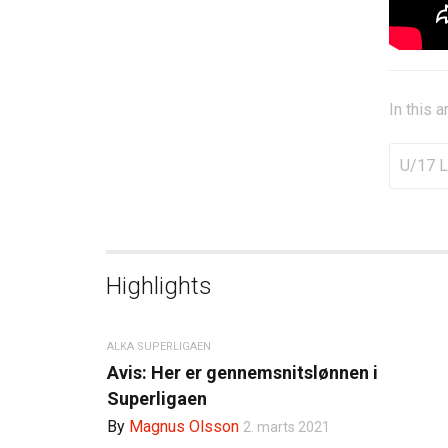
In this a
U/17 L
Highlights
ALKA SUPERLIGAEN
Avis: Her er gennemsnitslønnen i
Superligaen
By
Magnus Olsson
2. marts 2021