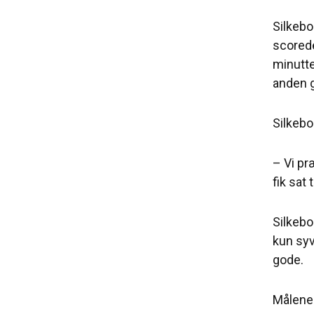
Silkebo
scorede
minutte
anden 
Silkebo
– Vi pr
fik sat
Silkebo
kun syv
gode.
Målene 