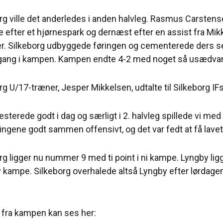
rg ville det anderledes i anden halvleg. Rasmus Carstensen 
 efter et hjørnespark og dernæst efter en assist fra Mik
r. Silkeborg udbyggede føringen og cementerede ders se
gang i kampen. Kampen endte 4-2 med noget så usædvanl
rg U/17-træner, Jesper Mikkelsen, udtalte til Silkeborg I
æsterede godt i dag og særligt i 2. halvleg spillede vi med
 tingene godt sammen offensivt, og det var fedt at få lavet 
rg ligger nu nummer 9 med ti point i ni kampe. Lyngby ligge
 kampe. Silkeborg overhalede altså Lyngby efter lørdage
fra kampen kan ses her: