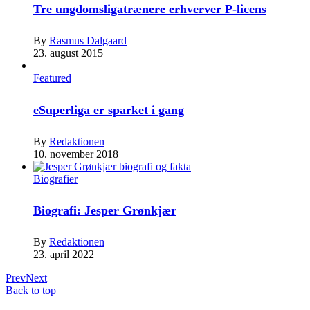
Tre ungdomsligatrænere erhverver P-licens
By
Rasmus Dalgaard
23. august 2015
Featured
eSuperliga er sparket i gang
By
Redaktionen
10. november 2018
Biografier
Biografi: Jesper Grønkjær
By
Redaktionen
23. april 2022
Prev
Next
Back to top