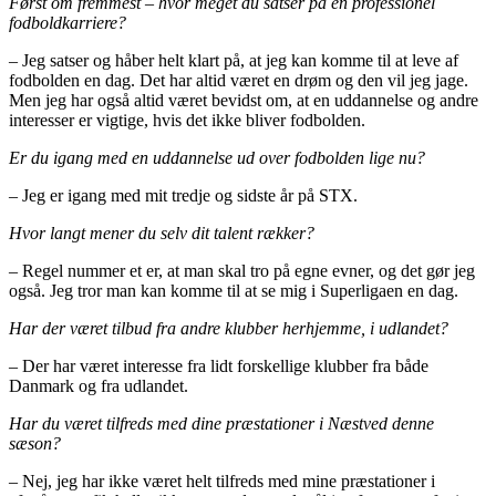
Først om fremmest – hvor meget du satser på en professionel
fodboldkarriere?
– Jeg satser og håber helt klart på, at jeg kan komme til at leve af
fodbolden en dag. Det har altid været en drøm og den vil jeg jage.
Men jeg har også altid været bevidst om, at en uddannelse og andre
interesser er vigtige, hvis det ikke bliver fodbolden.
Er du igang med en uddannelse ud over fodbolden lige nu?
– Jeg er igang med mit tredje og sidste år på STX.
Hvor langt mener du selv dit talent rækker?
– Regel nummer et er, at man skal tro på egne evner, og det gør jeg
også. Jeg tror man kan komme til at se mig i Superligaen en dag.
Har der været tilbud fra andre klubber herhjemme, i udlandet?
–
Der har været interesse fra lidt forskellige klubber fra både
Danmark og fra udlandet.
Har du været tilfreds med dine præstationer i Næstved denne
sæson?
– Nej, jeg har ikke været helt tilfreds med mine præstationer i