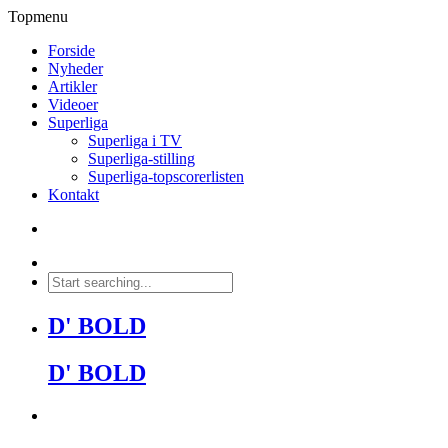
Topmenu
Forside
Nyheder
Artikler
Videoer
Superliga
Superliga i TV
Superliga-stilling
Superliga-topscorerlisten
Kontakt
D' BOLD
D' BOLD