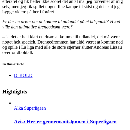
efteråret og fik heller ikke scoret det antal mål jeg forventer af mig
selv, men jeg fik spillet nogen fine kampe til sidst og det skal jeg
bygge videre på her i foråret.
Er der en drøm om at komme til udlandet på et tidspunkt? Hvad
ville den ultimative drengedrøm være?
– Ja det er helt klart en drøm at komme til udlandet, det må være
noget helt specielt. Drengedrømmen har altid været at komme ned
og spille i La liga med alle de store stjerner slutter Andreas Lissau
overfor dbold.dk
In this article
D' BOLD
Highlights
Alka Superligaen
Avis: Her er gennemsnitslønnen i Superligaen