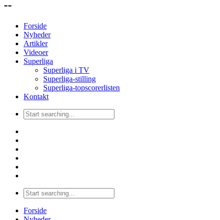
--
Forside
Nyheder
Artikler
Videoer
Superliga
Superliga i TV
Superliga-stilling
Superliga-topscorerlisten
Kontakt
Forside
Nyheder