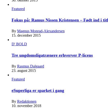
30. oktober 2015
Featured
Fokus på: Ramus Nissen Kristensen – Født ind i tit
By
Magnus Monrad-Alexandersen
15. december 2015
D' BOLD
Tre ungdomsligatrænere erhverver P-licens
By
Rasmus Dalgaard
23. august 2015
Featured
eSuperliga er sparket i gang
By
Redaktionen
10. november 2018