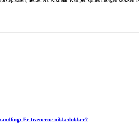
på førstepladsen) hedder AZ Alkmaar. Kampen spilles imorgen klokken 1
ehandling: Er trænerne nikkedukker?