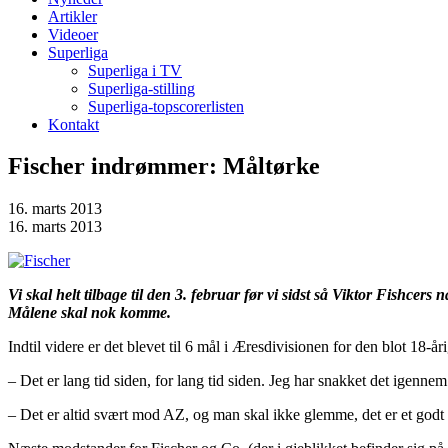
Artikler
Videoer
Superliga
Superliga i TV
Superliga-stilling
Superliga-topscorerlisten
Kontakt
Fischer indrømmer: Måltørke
16. marts 2013
16. marts 2013
Vi skal helt tilbage til den 3. februar før vi sidst så Viktor Fishce
Målene skal nok komme.
Indtil videre er det blevet til 6 mål i Æresdivisionen for den blot 18-å
– Det er lang tid siden, for lang tid siden. Jeg har snakket det igennem
– Det er altid svært mod AZ, og man skal ikke glemme, det er et godt ho