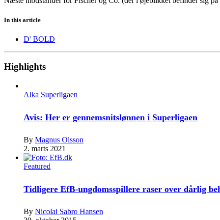
Næste modstander for Fischer og Co. (der i øjeblikket befinder sig 
In this article
D' BOLD
Highlights
Alka Superligaen
Avis: Her er gennemsnitslønnen i Superligaen
By
Magnus Olsson
2. marts 2021
Featured
Tidligere EfB-ungdomsspillere raser over dårlig b
By
Nicolai Sabro Hansen