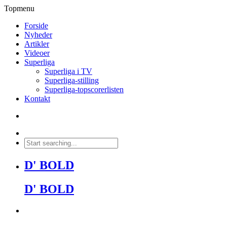
Topmenu
Forside
Nyheder
Artikler
Videoer
Superliga
Superliga i TV
Superliga-stilling
Superliga-topscorerlisten
Kontakt
D' BOLD
D' BOLD