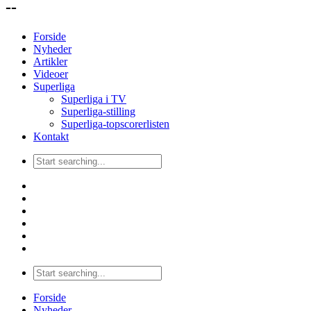
--
Forside
Nyheder
Artikler
Videoer
Superliga
Superliga i TV
Superliga-stilling
Superliga-topscorerlisten
Kontakt
Forside
Nyheder