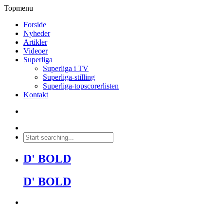
Topmenu
Forside
Nyheder
Artikler
Videoer
Superliga
Superliga i TV
Superliga-stilling
Superliga-topscorerlisten
Kontakt
D' BOLD
D' BOLD