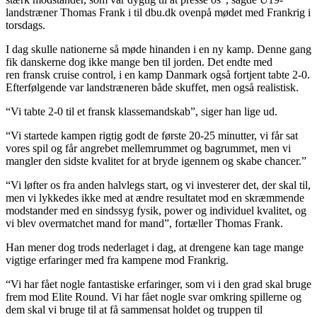
landstræner Thomas Frank i til dbu.dk ovenpå mødet med Frankrig i
torsdags.
I dag skulle nationerne så møde hinanden i en ny kamp. Denne gang
fik danskerne dog ikke mange ben til jorden. Det endte med
ren fransk cruise control, i en kamp Danmark også fortjent tabte 2-0.
Efterfølgende var landstræneren både skuffet, men også realistisk.
“Vi tabte 2-0 til et fransk klassemandskab”, siger han lige ud.
“Vi startede kampen rigtig godt de første 20-25 minutter, vi får sat
vores spil og får angrebet mellemrummet og bagrummet, men vi
mangler den sidste kvalitet for at bryde igennem og skabe chancer.”
“Vi løfter os fra anden halvlegs start, og vi investerer det, der skal til,
men vi lykkedes ikke med at ændre resultatet mod en skræmmende
modstander med en sindssyg fysik, power og individuel kvalitet, og
vi blev overmatchet mand for mand”, fortæller Thomas Frank.
Han mener dog trods nederlaget i dag, at drengene kan tage mange
vigtige erfaringer med fra kampene mod Frankrig.
“Vi har fået nogle fantastiske erfaringer, som vi i den grad skal bruge
frem mod Elite Round. Vi har fået nogle svar omkring spillerne og
dem skal vi bruge til at få sammensat holdet og truppen til