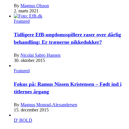
By
Magnus Olsson
2. marts 2021
Featured
Tidligere EfB-ungdomsspillere raser over dårlig
behandling: Er trænerne nikkedukker?
By
Nicolai Sabro Hansen
30. oktober 2015
Featured
Fokus på: Ramus Nissen Kristensen – Født ind i
titlernes årgang
By
Magnus Monrad-Alexandersen
15. december 2015
D' BOLD