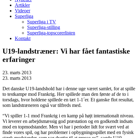
Artikler
Videoer
Superliga
Superliga i TV
Superliga-stilling
Superliga-topscorerlisten
Kontakt
U19-landstræner: Vi har fået fantastiske
erfaringer
23. marts 2013
23. marts 2013
Det danske U19-landshold har i denne uge været samlet, for at spille
to testkampe mod Frankrig. Her spillede man den første af de to i
torsdags, hvor holdene spillede en tæt 1-1´er. Et ganske flot resultat,
som landstræneren også var tilfreds med.
“Vi spiller 1-1 mod Frankrig i en kamp på højt internationalt niveau.
Vi leverer en arbejdsmæssig god præstation og en godkendt indsats
mod en topmodstander. Men vi har i perioder lidt for svært ved at
finde vores spil, og har problemer i opbygningsspillet med en fysisk
stærk modstander, som var dygtig til at presse os”, sagde U19-