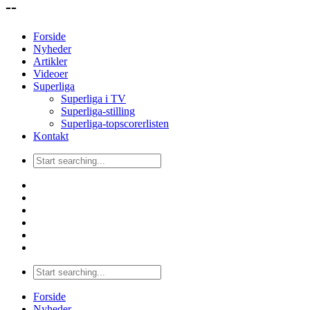
--
Forside
Nyheder
Artikler
Videoer
Superliga
Superliga i TV
Superliga-stilling
Superliga-topscorerlisten
Kontakt
Forside
Nyheder