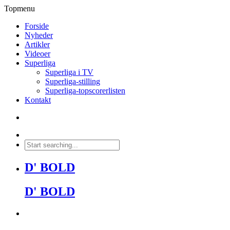
Topmenu
Forside
Nyheder
Artikler
Videoer
Superliga
Superliga i TV
Superliga-stilling
Superliga-topscorerlisten
Kontakt
D' BOLD
D' BOLD