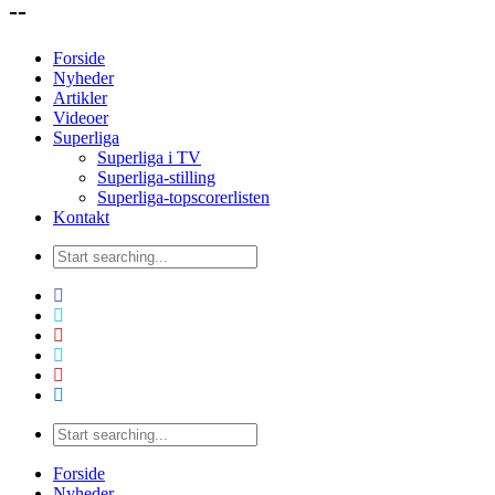
--
Forside
Nyheder
Artikler
Videoer
Superliga
Superliga i TV
Superliga-stilling
Superliga-topscorerlisten
Kontakt
Forside
Nyheder