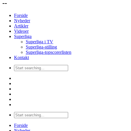
--
Forside
Nyheder
Artikler
Videoer
Superliga
Superliga i TV
Superliga-stilling
Superliga-topscorerlisten
Kontakt
Forside
Nyheder