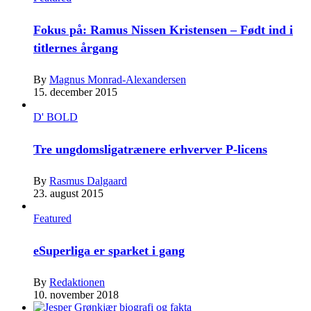
Fokus på: Ramus Nissen Kristensen – Født ind i
titlernes årgang
By
Magnus Monrad-Alexandersen
15. december 2015
D' BOLD
Tre ungdomsligatrænere erhverver P-licens
By
Rasmus Dalgaard
23. august 2015
Featured
eSuperliga er sparket i gang
By
Redaktionen
10. november 2018