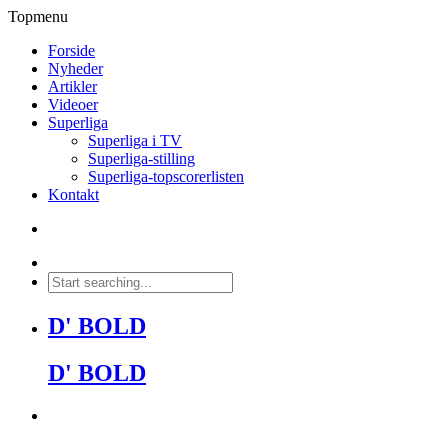
Topmenu
Forside
Nyheder
Artikler
Videoer
Superliga
Superliga i TV
Superliga-stilling
Superliga-topscorerlisten
Kontakt
D' BOLD
D' BOLD