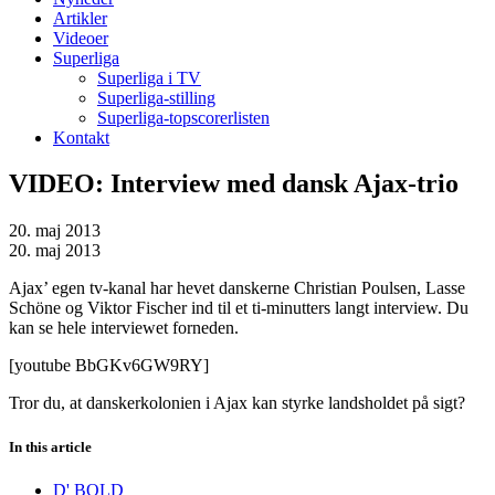
Artikler
Videoer
Superliga
Superliga i TV
Superliga-stilling
Superliga-topscorerlisten
Kontakt
VIDEO: Interview med dansk Ajax-trio
20. maj 2013
20. maj 2013
Ajax’ egen tv-kanal har hevet danskerne Christian Poulsen, Lasse
Schöne og Viktor Fischer ind til et ti-minutters langt interview. Du
kan se hele interviewet forneden.
[youtube BbGKv6GW9RY]
Tror du, at danskerkolonien i Ajax kan styrke landsholdet på sigt?
In this article
D' BOLD