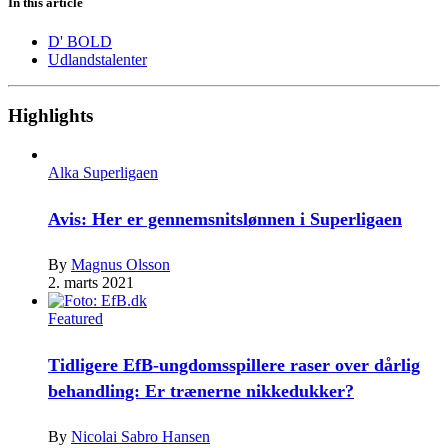
In this article
D' BOLD
Udlandstalenter
Highlights
Alka Superligaen
Avis: Her er gennemsnitslønnen i Superligaen
By
Magnus Olsson
2. marts 2021
Featured
Tidligere EfB-ungdomsspillere raser over dårlig
behandling: Er trænerne nikkedukker?
By
Nicolai Sabro Hansen