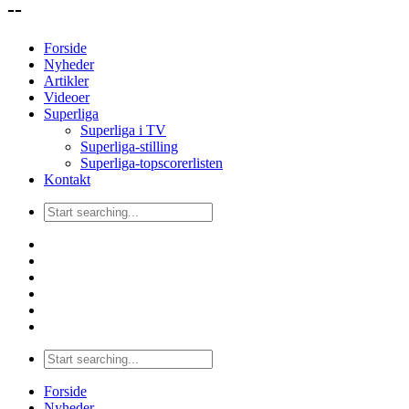
--
Forside
Nyheder
Artikler
Videoer
Superliga
Superliga i TV
Superliga-stilling
Superliga-topscorerlisten
Kontakt
Forside
Nyheder