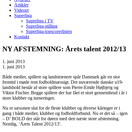
Artikler
Videoer
Superliga
Superliga i TV
Superliga-stilling
Superliga-topscorerlisten
Kontakt
NY AFSTEMNING: Årets talent 2012/13
1. juni 2013
1. juni 2013
Både medier, spillere og landstrænere spår Danmark går en stor
fremtid i møde rent fodboldmæssigt. Det nuværende danske u19-
landshold består af store spillere som Pierre-Emile Højbjerg og
Viktor Fischer. Begge spillere der har fået et stort gennembrud i år i
store klubber og turneringer.
Nu er sæsonen slut for de fleste klubber og diverse kåringer er i
gang i både medier, klubber og fodboldforbund. Nu er det så – igen
– D’ BOLD der står for døren med den næste store afstemning.
Nemlig, ‘Årets Talent 2012/13′.