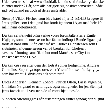
Ude i venstre side af www.dbold.dk kan du se ti forskellige danske
talenter under 21 år, som alle har gjort sig positivt bemærket i både
ind- og udland på trods af deres unge alder.
Stem på Viktor Fischer, som blev kåret af jer D’ BOLD-brugere til
årets spiller, som i den grad har brudt igennem i Ajax med hele 10
mål i hans debutsæson.
Du kan selvfølgelig også vælge vores føromtalte Pierre-Emile
Højbjerg som i denne sæson har fået to indhop i Bundesligaen på
trods af hans kun 17 år, eller måske Andreas Christensen som i
slutningen af denne sæson var på bænken for Chelsea i
sæsonsafslutning samt fik debut mod Manchester City i to
venskabskampe i USA.
Du kan også gå efter dem der fortsat spiller herhjemme, Andreas
Cornelius, Superliga-topscorer, eller Yussuf Poulsen fra Lyngby,
som har været 1. divisions helt store profil.
Lucas Andersen, Kenneth Zohore, Patrick Olsen, Lasse Vigen og
Christian Nørgaard er naturligvis også muligheder for jer. Stem på
jeres favorit ude i venstre side af vores hjemmeside.
Vinderen offentliggøres når afstemningen slutter søndag den 9. juni.