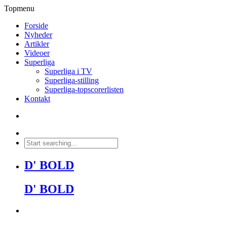
Topmenu
Forside
Nyheder
Artikler
Videoer
Superliga
Superliga i TV
Superliga-stilling
Superliga-topscorerlisten
Kontakt
D' BOLD
D' BOLD