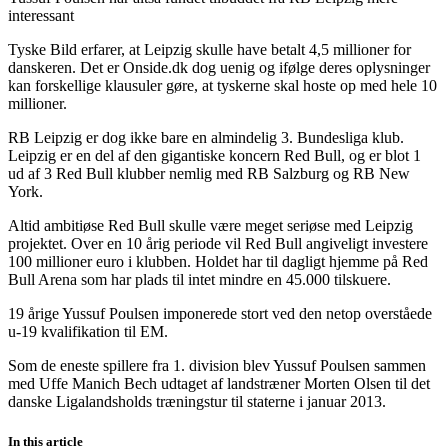
interessant
Tyske Bild erfarer, at Leipzig skulle have betalt 4,5 millioner for
danskeren. Det er Onside.dk dog uenig og ifølge deres oplysninger
kan forskellige klausuler gøre, at tyskerne skal hoste op med hele 10
millioner.
RB Leipzig er dog ikke bare en almindelig 3. Bundesliga klub.
Leipzig er en del af den gigantiske koncern Red Bull, og er blot 1
ud af 3 Red Bull klubber nemlig med RB Salzburg og RB New
York.
Altid ambitiøse Red Bull skulle være meget seriøse med Leipzig
projektet. Over en 10 årig periode vil Red Bull angiveligt investere
100 millioner euro i klubben. Holdet har til dagligt hjemme på Red
Bull Arena som har plads til intet mindre en 45.000 tilskuere.
19 årige Yussuf Poulsen imponerede stort ved den netop overståede
u-19 kvalifikation til EM.
Som de eneste spillere fra 1. division blev Yussuf Poulsen sammen
med Uffe Manich Bech udtaget af landstræner Morten Olsen til det
danske Ligalandsholds træningstur til staterne i januar 2013.
In this article