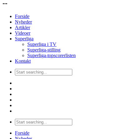
--
Forside
Nyheder
Artikler
Videoer
Superliga
Superliga i TV
Superliga-stilling
Superliga-topscorerlisten
Kontakt
Forside
Nyheder