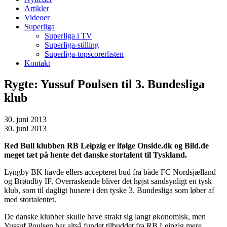
Artikler
Videoer
Superliga
Superliga i TV
Superliga-stilling
Superliga-topscorerlisten
Kontakt
Rygte: Yussuf Poulsen til 3. Bundesliga
klub
30. juni 2013
30. juni 2013
Red Bull klubben RB Leipzig er ifølge Onside.dk og Bild.de
meget tæt på hente det danske stortalent til Tyskland.
Lyngby BK havde ellers accepteret bud fra både FC Nordsjælland
og Brøndby IF. Overraskende bliver det højst sandsynligt en tysk
klub, som til dagligt husere i den tyske 3. Bundesliga som løber af
med stortalentet.
De danske klubber skulle have strakt sig langt økonomisk, men
Yussuf Poulsen har altså fundet tilbuddet fra RB Leipzig mere