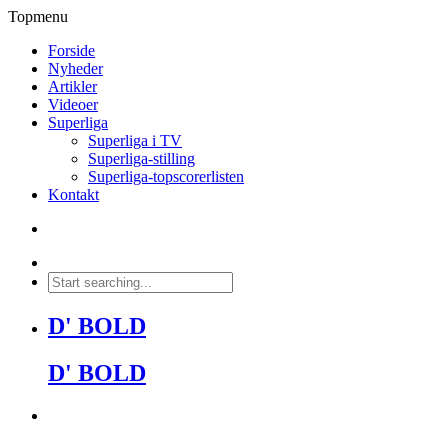
Topmenu
Forside
Nyheder
Artikler
Videoer
Superliga
Superliga i TV
Superliga-stilling
Superliga-topscorerlisten
Kontakt
D' BOLD
D' BOLD