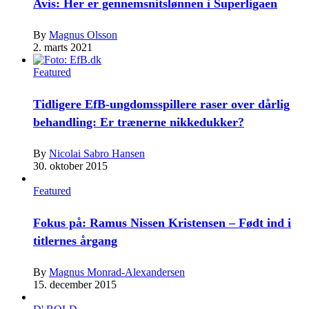
Avis: Her er gennemsnitslønnen i Superligaen
By
Magnus Olsson
2. marts 2021
Featured
Tidligere EfB-ungdomsspillere raser over dårlig
behandling: Er trænerne nikkedukker?
By
Nicolai Sabro Hansen
30. oktober 2015
Featured
Fokus på: Ramus Nissen Kristensen – Født ind i
titlernes årgang
By
Magnus Monrad-Alexandersen
15. december 2015