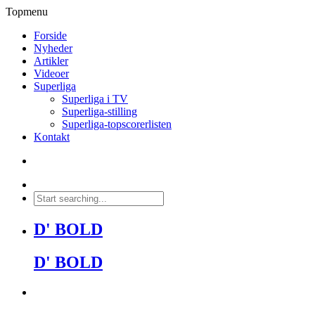
Topmenu
Forside
Nyheder
Artikler
Videoer
Superliga
Superliga i TV
Superliga-stilling
Superliga-topscorerlisten
Kontakt
D' BOLD
D' BOLD