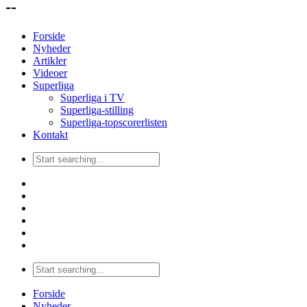
--
Forside
Nyheder
Artikler
Videoer
Superliga
Superliga i TV
Superliga-stilling
Superliga-topscorerlisten
Kontakt
Forside
Nyheder