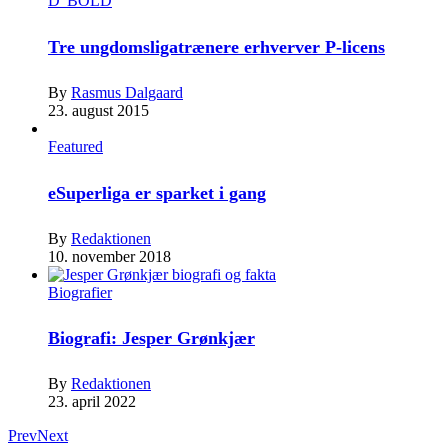
D' BOLD
Tre ungdomsligatrænere erhverver P-licens
By
Rasmus Dalgaard
23. august 2015
Featured
eSuperliga er sparket i gang
By
Redaktionen
10. november 2018
Biografier
Biografi: Jesper Grønkjær
By
Redaktionen
23. april 2022
Prev
Next