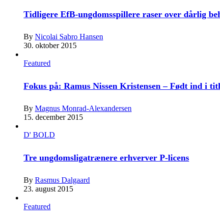
Tidligere EfB-ungdomsspillere raser over dårlig b
By
Nicolai Sabro Hansen
30. oktober 2015
Featured
Fokus på: Ramus Nissen Kristensen – Født ind i tit
By
Magnus Monrad-Alexandersen
15. december 2015
D' BOLD
Tre ungdomsligatrænere erhverver P-licens
By
Rasmus Dalgaard
23. august 2015
Featured