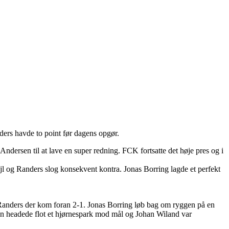
ers havde to point før dagens opgør.
ndersen til at lave en super redning. FCK fortsatte det høje pres og i
l og Randers slog konsekvent kontra. Jonas Borring lagde et perfekt
t Randers der kom foran 2-1. Jonas Borring løb bag om ryggen på en
en headede flot et hjørnespark mod mål og Johan Wiland var