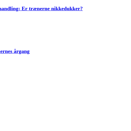
ehandling: Er trænerne nikkedukker?
lernes årgang