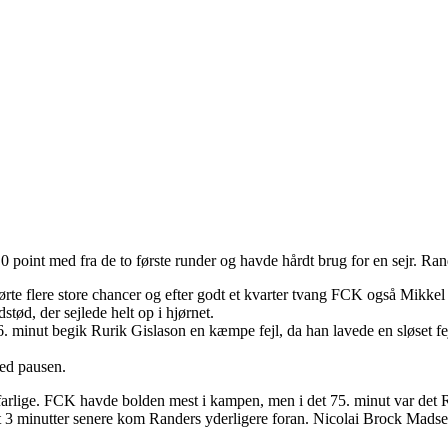
nt med fra de to første runder og havde hårdt brug for en sejr. Rand
te flere store chancer og efter godt et kvarter tvang FCK også Mikkel A
ød, der sejlede helt op i hjørnet.
minut begik Rurik Gislason en kæmpe fejl, da han lavede en sløset fej
ved pausen.
t farlige. FCK havde bolden mest i kampen, men i det 75. minut var de
lot 3 minutter senere kom Randers yderligere foran. Nicolai Brock Mads