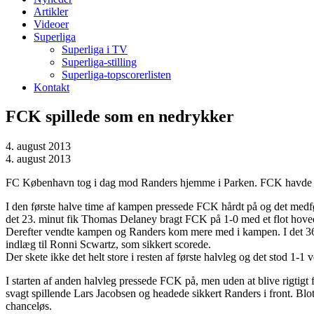
Artikler
Videoer
Superliga
Superliga i TV
Superliga-stilling
Superliga-topscorerlisten
Kontakt
FCK spillede som en nedrykker
4. august 2013
4. august 2013
FC København tog i dag mod Randers hjemme i Parken. FCK havde 0 poi
I den første halve time af kampen pressede FCK hårdt på og det medfør
det 23. minut fik Thomas Delaney bragt FCK på 1-0 med et flot hovedst
Derefter vendte kampen og Randers kom mere med i kampen. I det 36. 
indlæg til Ronni Scwartz, som sikkert scorede.
Der skete ikke det helt store i resten af første halvleg og det stod 1-1 
I starten af anden halvleg pressede FCK på, men uden at blive rigtig
svagt spillende Lars Jacobsen og headede sikkert Randers i front. B
chanceløs.