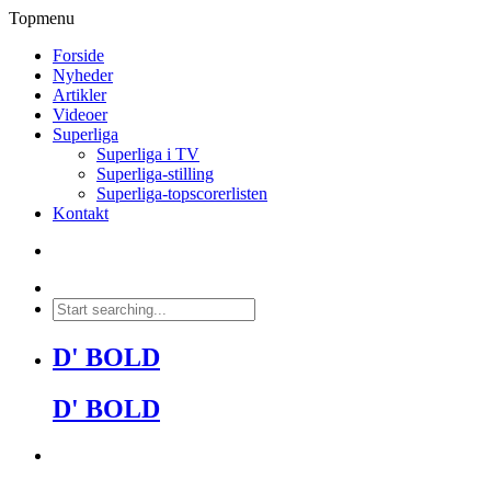
Topmenu
Forside
Nyheder
Artikler
Videoer
Superliga
Superliga i TV
Superliga-stilling
Superliga-topscorerlisten
Kontakt
D' BOLD
D' BOLD