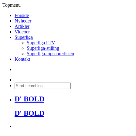
Topmenu
Forside
Nyheder
Artikler
Videoer
Superliga
Superliga i TV
Superliga-stilling
Superliga-topscorerlisten
Kontakt
D' BOLD
D' BOLD