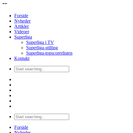
--
Forside
Nyheder
Artikler
Videoer
Superliga
Superliga i TV
Superliga-stilling
Superliga-topscorerlisten
Kontakt
Forside
Nyheder