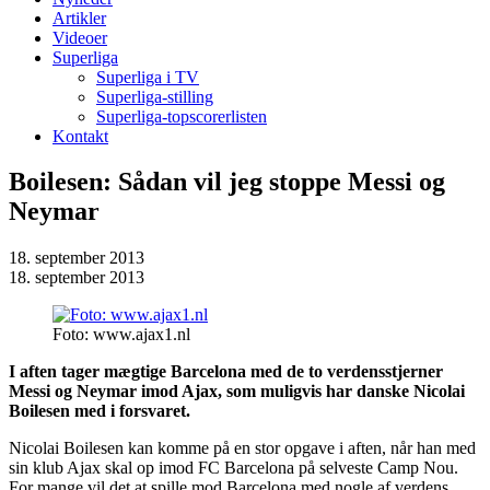
Artikler
Videoer
Superliga
Superliga i TV
Superliga-stilling
Superliga-topscorerlisten
Kontakt
Boilesen: Sådan vil jeg stoppe Messi og
Neymar
18. september 2013
18. september 2013
Foto: www.ajax1.nl
I aften tager mægtige Barcelona med de to verdensstjerner
Messi og Neymar imod Ajax, som muligvis har danske Nicolai
Boilesen med i forsvaret.
Nicolai Boilesen kan komme på en stor opgave i aften, når han med
sin klub Ajax skal op imod FC Barcelona på selveste Camp Nou.
For mange vil det at spille mod Barcelona med nogle af verdens