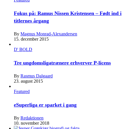
Fokus på: Ramus Nissen Kristensen – Født ind i
titlernes årgang
By
Magnus Monrad-Alexandersen
15. december 2015
D' BOLD
Tre ungdomsligatrænere erhverver P-licens
By
Rasmus Dalgaard
23. august 2015
Featured
eSuperliga er sparket i gang
By
Redaktionen
10. november 2018