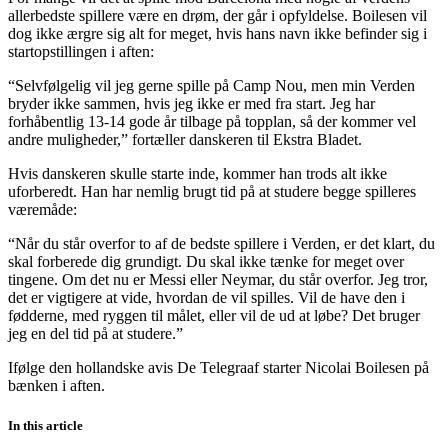
allerbedste spillere være en drøm, der går i opfyldelse. Boilesen vil
dog ikke ærgre sig alt for meget, hvis hans navn ikke befinder sig i
startopstillingen i aften:
“Selvfølgelig vil jeg gerne spille på Camp Nou, men min Verden
bryder ikke sammen, hvis jeg ikke er med fra start. Jeg har
forhåbentlig 13-14 gode år tilbage på topplan, så der kommer vel
andre muligheder,” fortæller danskeren til Ekstra Bladet.
Hvis danskeren skulle starte inde, kommer han trods alt ikke
uforberedt. Han har nemlig brugt tid på at studere begge spilleres
væremåde:
“Når du står overfor to af de bedste spillere i Verden, er det klart, du
skal forberede dig grundigt. Du skal ikke tænke for meget over
tingene. Om det nu er Messi eller Neymar, du står overfor. Jeg tror,
det er vigtigere at vide, hvordan de vil spilles. Vil de have den i
fødderne, med ryggen til målet, eller vil de ud at løbe? Det bruger
jeg en del tid på at studere.”
Ifølge den hollandske avis De Telegraaf starter Nicolai Boilesen på
bænken i aften.
In this article