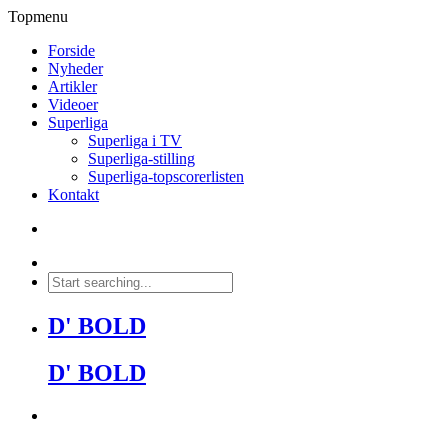
Topmenu
Forside
Nyheder
Artikler
Videoer
Superliga
Superliga i TV
Superliga-stilling
Superliga-topscorerlisten
Kontakt
D' BOLD
D' BOLD