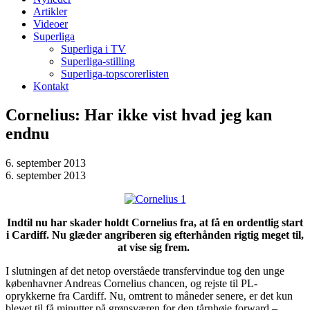
Artikler
Videoer
Superliga
Superliga i TV
Superliga-stilling
Superliga-topscorerlisten
Kontakt
Cornelius: Har ikke vist hvad jeg kan
endnu
6. september 2013
6. september 2013
Indtil nu har skader holdt Cornelius fra, at få en ordentlig start
i Cardiff. Nu glæder angriberen sig efterhånden rigtig meget til,
at vise sig frem.
I slutningen af det netop overståede transfervindue tog den unge
københavner Andreas Cornelius chancen, og rejste til PL-
oprykkerne fra Cardiff. Nu, omtrent to måneder senere, er det kun
blevet til få minutter på grønsværen for den tårnhøje forward –