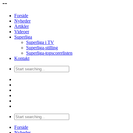
--
Forside
Nyheder
Artikler
Videoer
Superliga
Superliga i TV
Superliga-stilling
Superliga-topscorerlisten
Kontakt
Forside
Nyheder