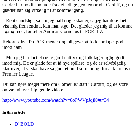
skader har holdt ham ude fra det tidlige gennembrud i Cardiff, og nu
glæder han sig virkelig til at komme igang.
– Rent sportsligt, så har jeg haft nogle skader, så jeg har ikke fået
vist mig frem endnu, kan man sige. Det glæder jeg mig til at komme
i gang med, fortæller Andreas Cornelius til FCK TV.
Rekordsalget fra FCK mener dog alligevel at folk har taget godt
imod ham.
– Men jeg har fået et rigtig godt indtryk og folk tager rigtig godt
imod mig. De er glade for at få nye spillere, og de er selvfølgelig
klar over, at vi skal have så godt et hold som muligt for at klare os i
Premier League.
Du kan høre meget mere om Cornelius’ start i Cardiff, og de store
omvæltninger, i følgende video:
http://www.youtube.com/watch?v=8bPWVpJqfl0#t=34
In this article
D' BOLD