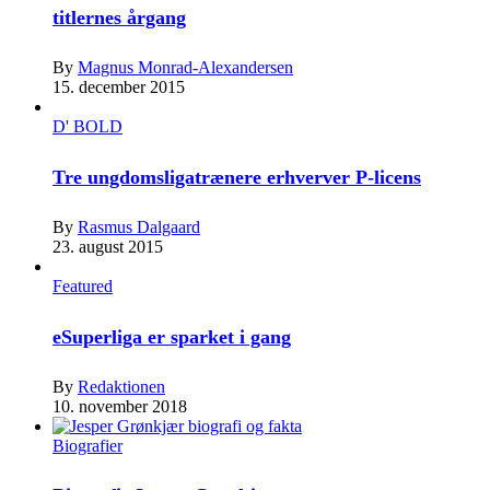
titlernes årgang
By
Magnus Monrad-Alexandersen
15. december 2015
D' BOLD
Tre ungdomsligatrænere erhverver P-licens
By
Rasmus Dalgaard
23. august 2015
Featured
eSuperliga er sparket i gang
By
Redaktionen
10. november 2018
Biografier