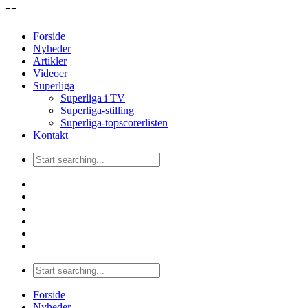
--
Forside
Nyheder
Artikler
Videoer
Superliga
Superliga i TV
Superliga-stilling
Superliga-topscorerlisten
Kontakt
Forside
Nyheder