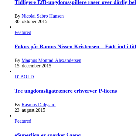
Tidligere EfB-ungdomsspillere raser over dårlig b
By
Nicolai Sabro Hansen
30. oktober 2015
Featured
Fokus på: Ramus Nissen Kristensen – Født ind i tit
By
Magnus Monrad-Alexandersen
15. december 2015
D' BOLD
Tre ungdomsligatrænere erhverver P-licens
By
Rasmus Dalgaard
23. august 2015
Featured
eSuperliga er sparket i gang