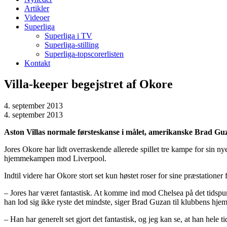
Artikler
Videoer
Superliga
Superliga i TV
Superliga-stilling
Superliga-topscorerlisten
Kontakt
Villa-keeper begejstret af Okore
4. september 2013
4. september 2013
Aston Villas normale førsteskanse i målet, amerikanske Brad Guz
Jores Okore har lidt overraskende allerede spillet tre kampe for sin 
hjemmekampen mod Liverpool.
Indtil videre har Okore stort set kun høstet roser for sine præstatio
– Jores har været fantastisk. At komme ind mod Chelsea på det tidspu
han lod sig ikke ryste det mindste, siger Brad Guzan til klubbens hje
– Han har generelt set gjort det fantastisk, og jeg kan se, at han hele 