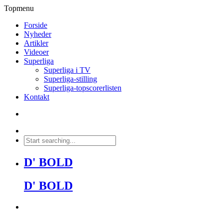
Topmenu
Forside
Nyheder
Artikler
Videoer
Superliga
Superliga i TV
Superliga-stilling
Superliga-topscorerlisten
Kontakt
D' BOLD
D' BOLD