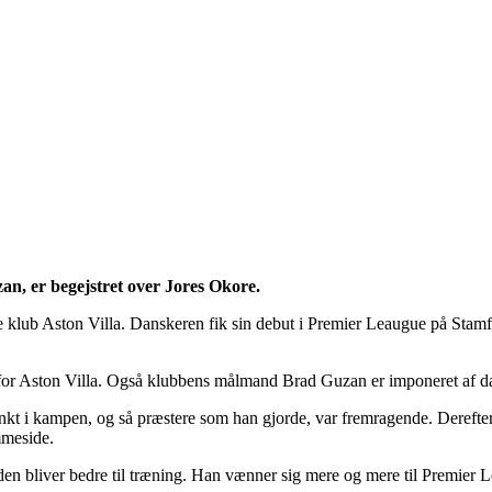
an, er begejstret over Jores Okore.
nye klub Aston Villa. Danskeren fik sin debut i Premier Leaugue på Sta
ner for Aston Villa. Også klubbens målmand Brad Guzan er imponeret af d
nkt i kampen, og så præstere som han gjorde, var fremragende. Derefte
mmeside.
tiden bliver bedre til træning. Han vænner sig mere og mere til Premier Le