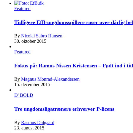
Featured
Tidligere EfB-ungdomsspillere raser over dårlig b
By
Nicolai Sabro Hansen
30. oktober 2015
Featured
Fokus på: Ramus Nissen Kristensen – Født ind i tit
By
Magnus Monrad-Alexandersen
15. december 2015
D' BOLD
Tre ungdomsligatrænere erhverver P-licens
By
Rasmus Dalgaard
23. august 2015