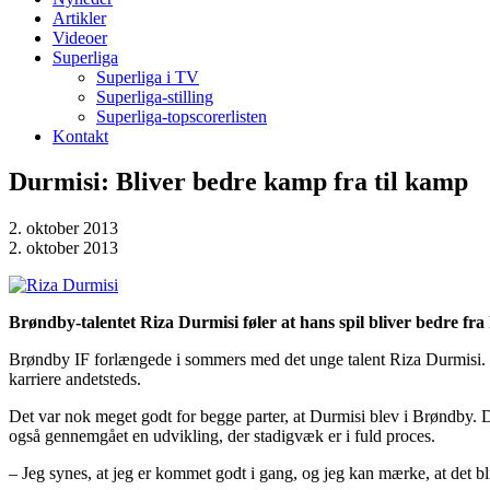
Artikler
Videoer
Superliga
Superliga i TV
Superliga-stilling
Superliga-topscorerlisten
Kontakt
Durmisi: Bliver bedre kamp fra til kamp
2. oktober 2013
2. oktober 2013
Brøndby-talentet Riza Durmisi føler at hans spil bliver bedre fr
Brøndby IF forlængede i sommers med det unge talent Riza Durmisi. Ves
karriere andetsteds.
Det var nok meget godt for begge parter, at Durmisi blev i Brøndby. De
også gennemgået en udvikling, der stadigvæk er i fuld proces.
– Jeg synes, at jeg er kommet godt i gang, og jeg kan mærke, at det bl