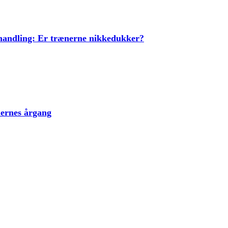
ehandling: Er trænerne nikkedukker?
lernes årgang