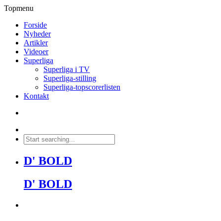
Topmenu
Forside
Nyheder
Artikler
Videoer
Superliga
Superliga i TV
Superliga-stilling
Superliga-topscorerlisten
Kontakt
D' BOLD
D' BOLD