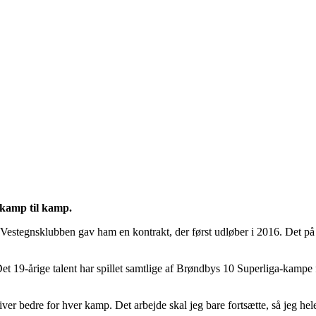
a kamp til kamp.
tegnsklubben gav ham en kontrakt, der først udløber i 2016. Det på tro
t 19-årige talent har spillet samtlige af Brøndbys 10 Superliga-kampe f
iver bedre for hver kamp. Det arbejde skal jeg bare fortsætte, så jeg he