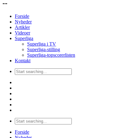
--
Forside
Nyheder
Artikler
Videoer
Superliga
Superliga i TV
Superliga-stilling
Superliga-topscorerlisten
Kontakt
Forside
Nyheder