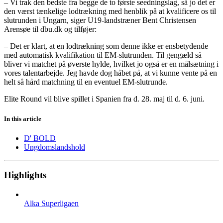
– Vi trak den bedste fra begge de to første seedningslag, så jo det er
den værst tænkelige lodtrækning med henblik på at kvalificere os til
slutrunden i Ungarn, siger U19-landstræner Bent Christensen
Arensøe til dbu.dk og tilføjer:
– Det er klart, at en lodtrækning som denne ikke er ensbetydende
med automatisk kvalifikation til EM-slutrunden. Til gengæld så
bliver vi matchet på øverste hylde, hvilket jo også er en målsætning i
vores talentarbejde. Jeg havde dog håbet på, at vi kunne vente på en
helt så hård matchning til en eventuel EM-slutrunde.
Elite Round vil blive spillet i Spanien fra d. 28. maj til d. 6. juni.
In this article
D' BOLD
Ungdomslandshold
Highlights
Alka Superligaen