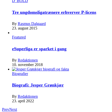
D' BOLD
Tre ungdomsligatrænere erhverver P-licens
By
Rasmus Dalgaard
23. august 2015
Featured
eSuperliga er sparket i gang
By
Redaktionen
10. november 2018
Biografier
Biografi: Jesper Grønkjær
By
Redaktionen
23. april 2022
Prev
Next