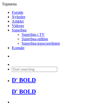
Topmenu
Forside
Nyheder
Artikler
Videoer
Superliga
Superliga i TV
Superliga-stilling
Superliga-topscorerlisten
Kontakt
D' BOLD
D' BOLD