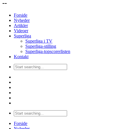
--
Forside
Nyheder
Artikler
Videoer
Superliga
Superliga i TV
Superliga-stilling
Superliga-topscorerlisten
Kontakt
Forside
Nyheder