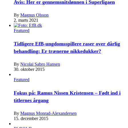
Avis: Her er gennemsnitslønnen i Superligaen
By
Magnus Olsson
2. marts 2021
Featured
Tidligere EfB-ungdomsspillere raser over dårlig
behandling: Er trænerne nikkedukker?
By
Nicolai Sabro Hansen
30. oktober 2015
Featured
Fokus på: Ramus Nissen Kristensen – Født ind i
titlernes årgang
By
Magnus Monrad-Alexandersen
15. december 2015