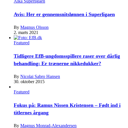
Alka Superligaen
Avis: Her er gennemsnitslønnen i Superligaen
By
Magnus Olsson
2. marts 2021
Featured
Tidligere EfB-ungdomsspillere raser over dårlig
behandling: Er trænerne nikkedukker?
By
Nicolai Sabro Hansen
30. oktober 2015
Featured
Fokus på: Ramus Nissen Kristensen – Født ind i
titlernes årgang
By
Magnus Monrad-Alexandersen