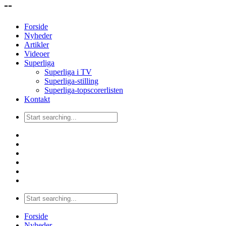
--
Forside
Nyheder
Artikler
Videoer
Superliga
Superliga i TV
Superliga-stilling
Superliga-topscorerlisten
Kontakt
Forside
Nyheder