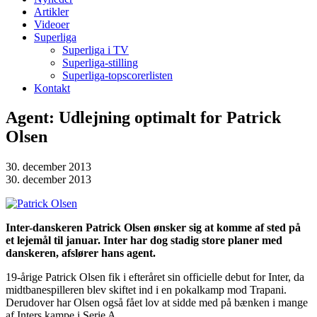
Artikler
Videoer
Superliga
Superliga i TV
Superliga-stilling
Superliga-topscorerlisten
Kontakt
Agent: Udlejning optimalt for Patrick
Olsen
30. december 2013
30. december 2013
Inter-danskeren Patrick Olsen ønsker sig at komme af sted på
et lejemål til januar. Inter har dog stadig store planer med
danskeren, afslører hans agent.
19-årige Patrick Olsen fik i efteråret sin officielle debut for Inter, da
midtbanespilleren blev skiftet ind i en pokalkamp mod Trapani.
Derudover har Olsen også fået lov at sidde med på bænken i mange
af Inters kampe i Serie A.