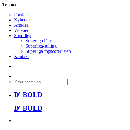
Topmenu
Forside
Nyheder
Artikler
Videoer
Superliga
Superliga i TV
Superliga-stilling
Superliga-topscorerlisten
Kontakt
D' BOLD
D' BOLD