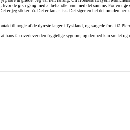
te jeg bare at græde. Jeg var helt færdig. Uli Hoeness (Bayern München
d, hvor de gik i gang med at behandle ham med det samme. For en uge si
et er jeg sikker på. Det er fantastisk. Det siger en hel del om den her k
ntakt til nogle af de dyreste læger i Tyskland, og sørgede for at få Pierr
r, at hans far overlever den frygtelige sygdom, og dermed kan smilet og 