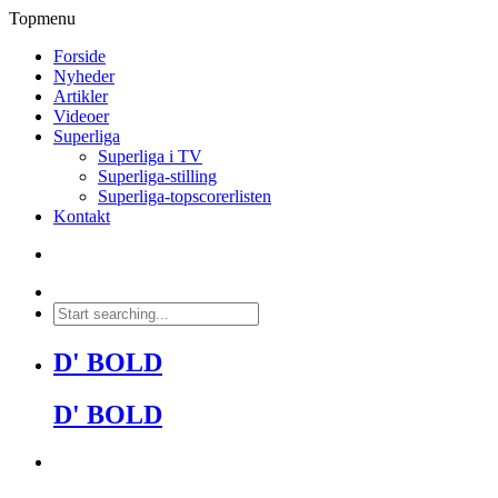
Topmenu
Forside
Nyheder
Artikler
Videoer
Superliga
Superliga i TV
Superliga-stilling
Superliga-topscorerlisten
Kontakt
D' BOLD
D' BOLD