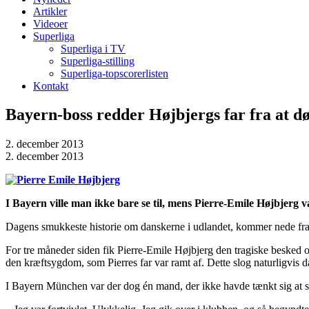
Artikler
Videoer
Superliga
Superliga i TV
Superliga-stilling
Superliga-topscorerlisten
Kontakt
Bayern-boss redder Højbjergs far fra at d
2. december 2013
2. december 2013
I Bayern ville man ikke bare se til, mens Pierre-Emile Højbjerg va
Dagens smukkeste historie om danskerne i udlandet, kommer nede fr
For tre måneder siden fik Pierre-Emile Højbjerg den tragiske besked o
den kræftsygdom, som Pierres far var ramt af. Dette slog naturligvis d
I Bayern München var der dog én mand, der ikke havde tænkt sig at s