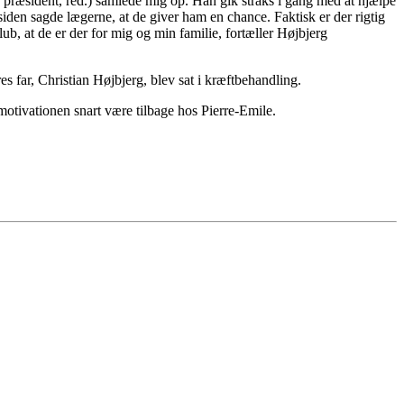
s præsident, red.) samlede mig op. Han gik straks i gang med at hjælpe
den sagde lægerne, at de giver ham en chance. Faktisk er der rigtig
lub, at de er der for mig og min familie, fortæller Højbjerg
es far, Christian Højbjerg, blev sat i kræftbehandling.
motivationen snart være tilbage hos Pierre-Emile.