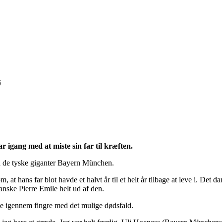
ø
r igang med at miste sin far til kræften.
a de tyske giganter Bayern München.
m, at hans far blot havde et halvt år til et helt år tilbage at leve i. 
anske Pierre Emile helt ud af den.
e igennem fingre med det mulige dødsfald.