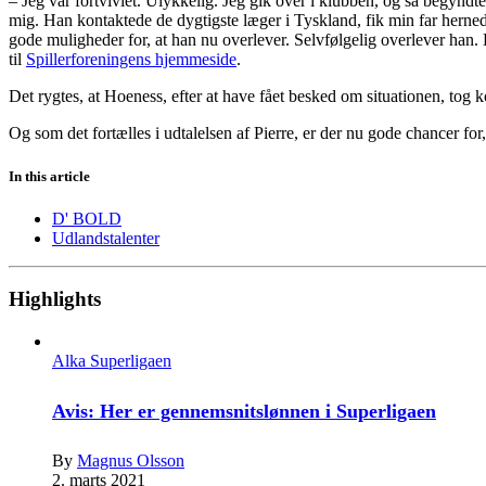
– Jeg var fortvivlet. Ulykkelig. Jeg gik over i klubben, og så begynd
mig. Han kontaktede de dygtigste læger i Tyskland, fik min far herne
gode muligheder for, at han nu overlever. Selvfølgelig overlever han. D
til
Spillerforeningens hjemmeside
.
Det rygtes, at Hoeness, efter at have fået besked om situationen, tog ko
Og som det fortælles i udtalelsen af Pierre, er der nu gode chancer fo
In this article
D' BOLD
Udlandstalenter
Highlights
Alka Superligaen
Avis: Her er gennemsnitslønnen i Superligaen
By
Magnus Olsson
2. marts 2021