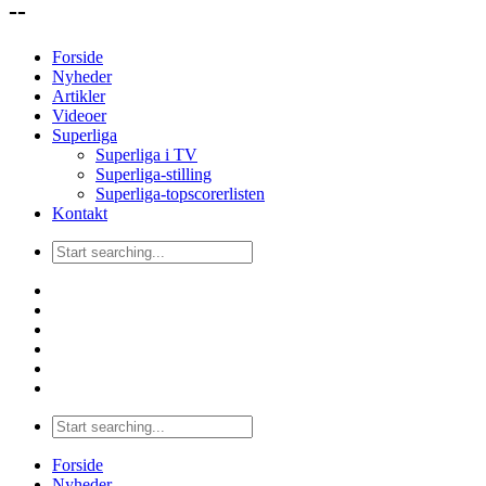
--
Forside
Nyheder
Artikler
Videoer
Superliga
Superliga i TV
Superliga-stilling
Superliga-topscorerlisten
Kontakt
Forside
Nyheder