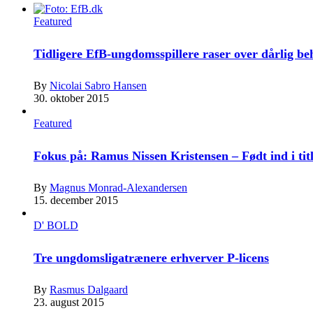
Featured
Tidligere EfB-ungdomsspillere raser over dårlig b
By
Nicolai Sabro Hansen
30. oktober 2015
Featured
Fokus på: Ramus Nissen Kristensen – Født ind i tit
By
Magnus Monrad-Alexandersen
15. december 2015
D' BOLD
Tre ungdomsligatrænere erhverver P-licens
By
Rasmus Dalgaard
23. august 2015