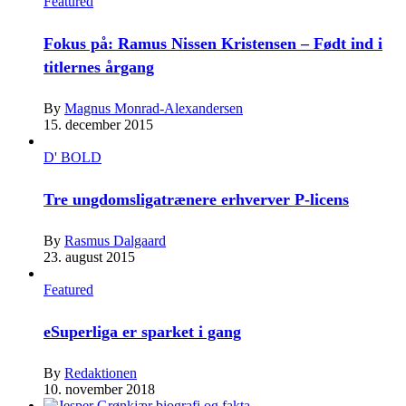
Featured
Fokus på: Ramus Nissen Kristensen – Født ind i
titlernes årgang
By
Magnus Monrad-Alexandersen
15. december 2015
D' BOLD
Tre ungdomsligatrænere erhverver P-licens
By
Rasmus Dalgaard
23. august 2015
Featured
eSuperliga er sparket i gang
By
Redaktionen
10. november 2018