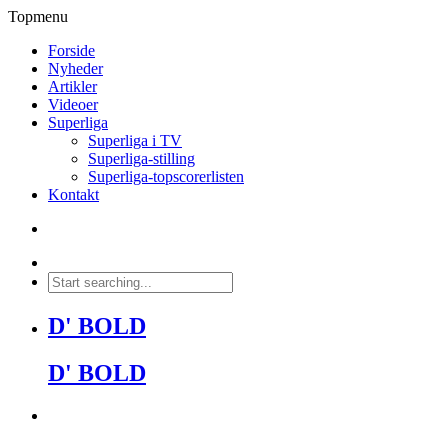
Topmenu
Forside
Nyheder
Artikler
Videoer
Superliga
Superliga i TV
Superliga-stilling
Superliga-topscorerlisten
Kontakt
D' BOLD
D' BOLD