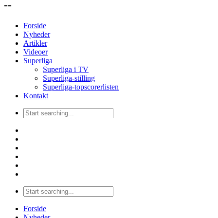
--
Forside
Nyheder
Artikler
Videoer
Superliga
Superliga i TV
Superliga-stilling
Superliga-topscorerlisten
Kontakt
Forside
Nyheder