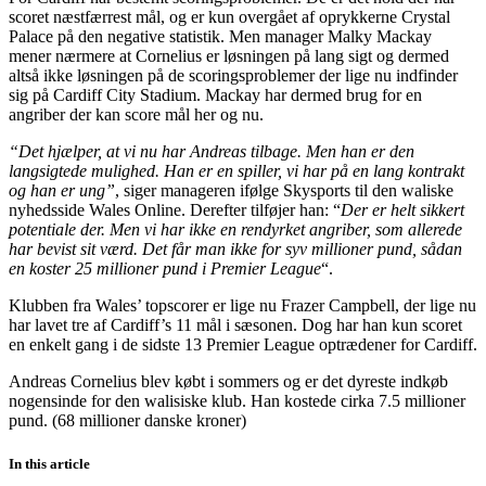
scoret næstfærrest mål, og er kun overgået af oprykkerne Crystal
Palace på den negative statistik. Men manager Malky Mackay
mener nærmere at Cornelius er løsningen på lang sigt og dermed
altså ikke løsningen på de scoringsproblemer der lige nu indfinder
sig på Cardiff City Stadium. Mackay har dermed brug for en
angriber der kan score mål her og nu.
“Det hjælper, at vi nu har Andreas tilbage. Men han er den
langsigtede mulighed. Han er en spiller, vi har på en lang kontrakt
og han er ung”
, siger manageren ifølge Skysports til den waliske
nyhedsside Wales Online. Derefter tilføjer han: “
Der er helt sikkert
potentiale der. Men vi har ikke en rendyrket angriber, som allerede
har bevist sit værd. Det får man ikke for syv millioner pund, sådan
en koster 25 millioner pund i Premier League
“.
Klubben fra Wales’ topscorer er lige nu Frazer Campbell, der lige nu
har lavet tre af Cardiff’s 11 mål i sæsonen. Dog har han kun scoret
en enkelt gang i de sidste 13 Premier League optrædener for Cardiff.
Andreas Cornelius blev købt i sommers og er det dyreste indkøb
nogensinde for den walisiske klub. Han kostede cirka 7.5 millioner
pund. (68 millioner danske kroner)
In this article