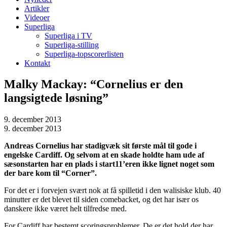
Artikler
Videoer
Superliga
Superliga i TV
Superliga-stilling
Superliga-topscorerlisten
Kontakt
Malky Mackay: “Cornelius er den
langsigtede løsning”
9. december 2013
9. december 2013
Andreas Cornelius har stadigvæk sit første mål til gode i
engelske Cardiff. Og selvom at en skade holdte ham ude af
sæsonstarten har en plads i start11’eren ikke lignet noget som
der bare kom til “Corner”.
For det er i forvejen svært nok at få spilletid i den walisiske klub. 40
minutter er det blevet til siden comebacket, og det har især os
danskere ikke været helt tilfredse med.
For Cardiff har bestemt scoringsproblemer. De er det hold der har