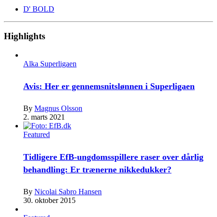
D' BOLD
Highlights
Alka Superligaen
Avis: Her er gennemsnitslønnen i Superligaen
By
Magnus Olsson
2. marts 2021
Featured
Tidligere EfB-ungdomsspillere raser over dårlig
behandling: Er trænerne nikkedukker?
By
Nicolai Sabro Hansen
30. oktober 2015