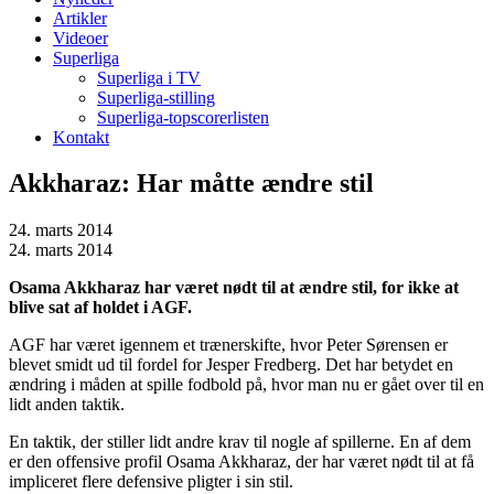
Artikler
Videoer
Superliga
Superliga i TV
Superliga-stilling
Superliga-topscorerlisten
Kontakt
Akkharaz: Har måtte ændre stil
24. marts 2014
24. marts 2014
Osama Akkharaz har været nødt til at ændre stil, for ikke at
blive sat af holdet i AGF.
AGF har været igennem et trænerskifte, hvor Peter Sørensen er
blevet smidt ud til fordel for Jesper Fredberg. Det har betydet en
ændring i måden at spille fodbold på, hvor man nu er gået over til en
lidt anden taktik.
En taktik, der stiller lidt andre krav til nogle af spillerne. En af dem
er den offensive profil Osama Akkharaz, der har været nødt til at få
impliceret flere defensive pligter i sin stil.