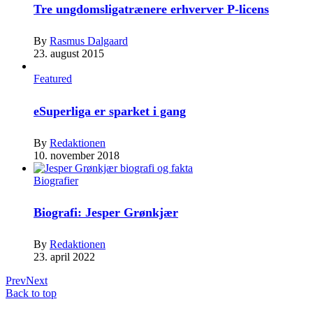
Tre ungdomsligatrænere erhverver P-licens
By
Rasmus Dalgaard
23. august 2015
Featured
eSuperliga er sparket i gang
By
Redaktionen
10. november 2018
Biografier
Biografi: Jesper Grønkjær
By
Redaktionen
23. april 2022
Prev
Next
Back to top