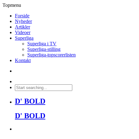
Topmenu
Forside
Nyheder
Artikler
Videoer
Superliga
Superliga i TV
Superliga-stilling
Superliga-topscorerlisten
Kontakt
D' BOLD
D' BOLD