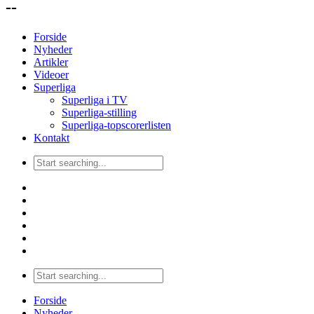
--
Forside
Nyheder
Artikler
Videoer
Superliga
Superliga i TV
Superliga-stilling
Superliga-topscorerlisten
Kontakt
Forside
Nyheder