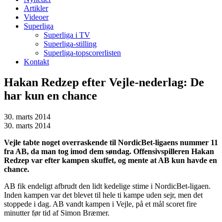
Artikler
Videoer
Superliga
Superliga i TV
Superliga-stilling
Superliga-topscorerlisten
Kontakt
Hakan Redzep efter Vejle-nederlag: De
har kun en chance
30. marts 2014
30. marts 2014
Vejle tabte noget overraskende til NordicBet-ligaens nummer 11
fra AB, da man tog imod dem søndag. Offensivspilleren Hakan
Redzep var efter kampen skuffet, og mente at AB kun havde en
chance.
AB fik endeligt afbrudt den lidt kedelige stime i NordicBet-ligaen.
Inden kampen var det blevet til hele ti kampe uden sejr, men det
stoppede i dag. AB vandt kampen i Vejle, på et mål scoret fire
minutter før tid af Simon Bræmer.