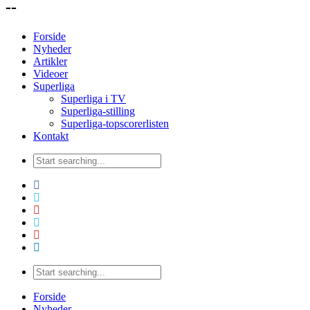
--
Forside
Nyheder
Artikler
Videoer
Superliga
Superliga i TV
Superliga-stilling
Superliga-topscorerlisten
Kontakt
Forside
Nyheder