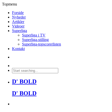
Topmenu
Forside
Nyheder
Artikler
Videoer
Superliga
Superliga i TV
Superliga-stilling
Superliga-topscorerlisten
Kontakt
D' BOLD
D' BOLD