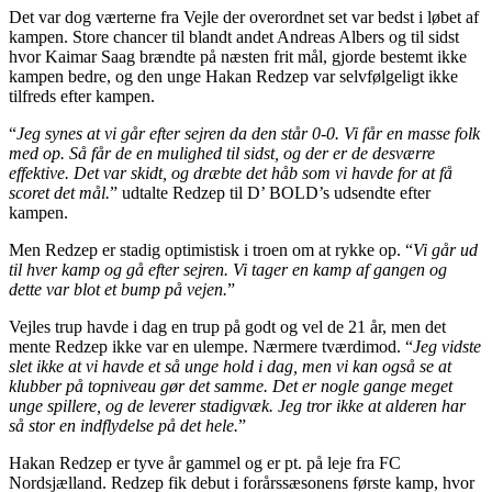
Det var dog værterne fra Vejle der overordnet set var bedst i løbet af
kampen. Store chancer til blandt andet Andreas Albers og til sidst
hvor Kaimar Saag brændte på næsten frit mål, gjorde bestemt ikke
kampen bedre, og den unge Hakan Redzep var selvfølgeligt ikke
tilfreds efter kampen.
“
Jeg synes at vi går efter sejren da den står 0-0. Vi får en masse folk
med op. Så får de en mulighed til sidst, og der er de desværre
effektive. Det var skidt, og dræbte det håb som vi havde for at få
scoret det mål.
” udtalte Redzep til D’ BOLD’s udsendte efter
kampen.
Men Redzep er stadig optimistisk i troen om at rykke op. “
Vi går ud
til hver kamp og gå efter sejren. Vi tager en kamp af gangen og
dette var blot et bump på vejen.
”
Vejles trup havde i dag en trup på godt og vel de 21 år, men det
mente Redzep ikke var en ulempe. Nærmere tværdimod. “
Jeg vidste
slet ikke at vi havde et så unge hold i dag, men vi kan også se at
klubber på topniveau gør det samme. Det er nogle gange meget
unge spillere, og de leverer stadigvæk. Jeg tror ikke at alderen har
så stor en indflydelse på det hele.
”
Hakan Redzep er tyve år gammel og er pt. på leje fra FC
Nordsjælland. Redzep fik debut i forårssæsonens første kamp, hvor