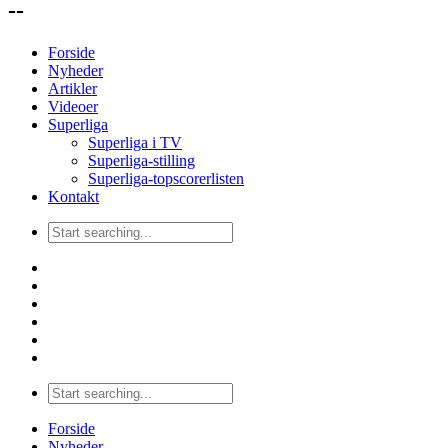
--
Forside
Nyheder
Artikler
Videoer
Superliga
Superliga i TV
Superliga-stilling
Superliga-topscorerlisten
Kontakt
Forside
Nyheder