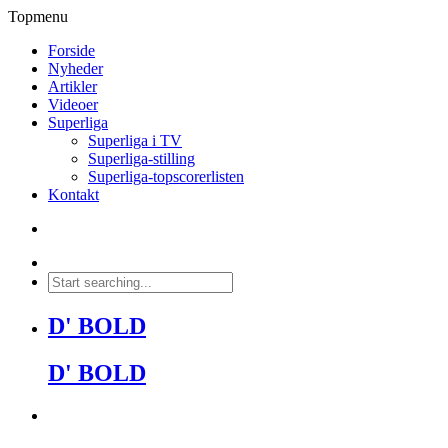
Topmenu
Forside
Nyheder
Artikler
Videoer
Superliga
Superliga i TV
Superliga-stilling
Superliga-topscorerlisten
Kontakt
D' BOLD
D' BOLD