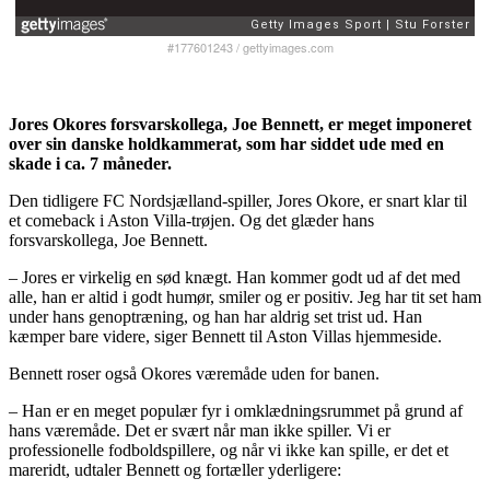
#177601243
/
gettyimages.com
Jores Okores forsvarskollega, Joe Bennett, er meget imponeret
over sin danske holdkammerat, som har siddet ude med en
skade i ca. 7 måneder.
Den tidligere FC Nordsjælland-spiller, Jores Okore, er snart klar til
et comeback i Aston Villa-trøjen. Og det glæder hans
forsvarskollega, Joe Bennett.
– Jores er virkelig en sød knægt. Han kommer godt ud af det med
alle, han er altid i godt humør, smiler og er positiv. Jeg har tit set ham
under hans genoptræning, og han har aldrig set trist ud. Han
kæmper bare videre, siger Bennett til Aston Villas hjemmeside.
Bennett roser også Okores væremåde uden for banen.
– Han er en meget populær fyr i omklædningsrummet på grund af
hans væremåde. Det er svært når man ikke spiller. Vi er
professionelle fodboldspillere, og når vi ikke kan spille, er det et
mareridt, udtaler Bennett og fortæller yderligere: