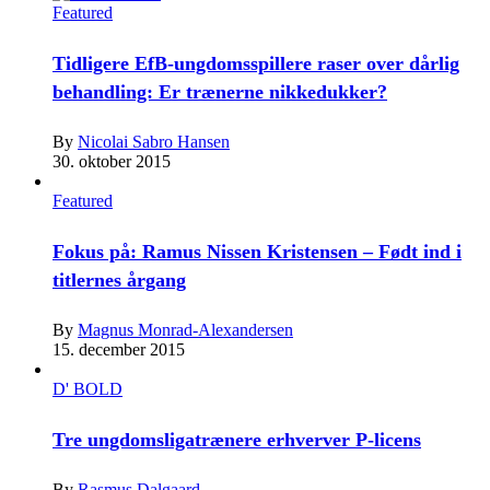
Featured
Tidligere EfB-ungdomsspillere raser over dårlig
behandling: Er trænerne nikkedukker?
By
Nicolai Sabro Hansen
30. oktober 2015
Featured
Fokus på: Ramus Nissen Kristensen – Født ind i
titlernes årgang
By
Magnus Monrad-Alexandersen
15. december 2015
D' BOLD
Tre ungdomsligatrænere erhverver P-licens
By
Rasmus Dalgaard