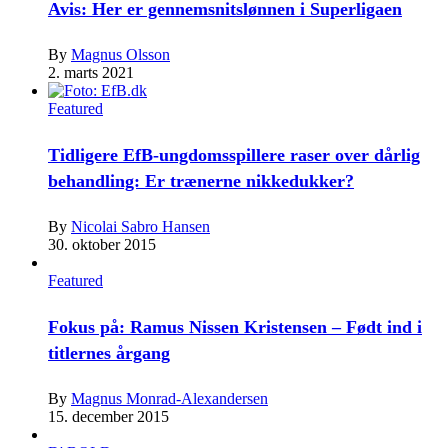
Avis: Her er gennemsnitslønnen i Superligaen
By
Magnus Olsson
2. marts 2021
Featured
Tidligere EfB-ungdomsspillere raser over dårlig
behandling: Er trænerne nikkedukker?
By
Nicolai Sabro Hansen
30. oktober 2015
Featured
Fokus på: Ramus Nissen Kristensen – Født ind i
titlernes årgang
By
Magnus Monrad-Alexandersen
15. december 2015