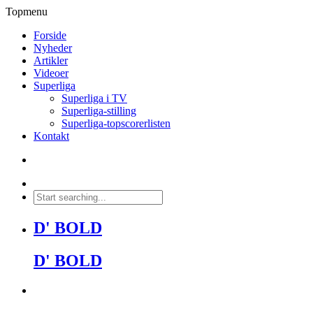
Topmenu
Forside
Nyheder
Artikler
Videoer
Superliga
Superliga i TV
Superliga-stilling
Superliga-topscorerlisten
Kontakt
D' BOLD
D' BOLD