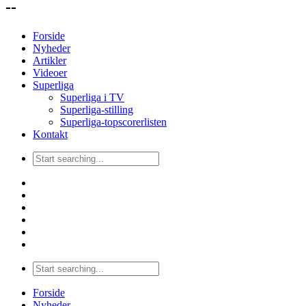
--
Forside
Nyheder
Artikler
Videoer
Superliga
Superliga i TV
Superliga-stilling
Superliga-topscorerlisten
Kontakt
Forside
Nyheder