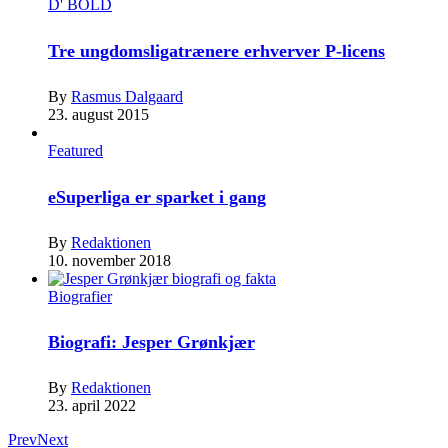
D' BOLD
Tre ungdomsligatrænere erhverver P-licens
By
Rasmus Dalgaard
23. august 2015
Featured
eSuperliga er sparket i gang
By
Redaktionen
10. november 2018
Biografier
Biografi: Jesper Grønkjær
By
Redaktionen
23. april 2022
Prev
Next