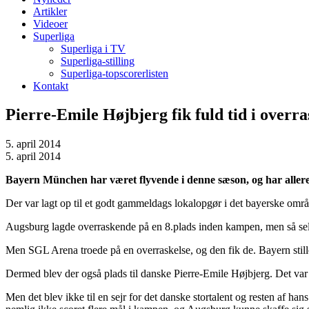
Artikler
Videoer
Superliga
Superliga i TV
Superliga-stilling
Superliga-topscorerlisten
Kontakt
Pierre-Emile Højbjerg fik fuld tid i over
5. april 2014
5. april 2014
Bayern München har været flyvende i denne sæson, og har allerede
Der var lagt op til et godt gammeldags lokalopgør i det bayerske o
Augsburg lagde overraskende på en 8.plads inden kampen, men så selvf
Men SGL Arena troede på en overraskelse, og den fik de. Bayern stil
Dermed blev der også plads til danske Pierre-Emile Højbjerg. Det var 
Men det blev ikke til en sejr for det danske stortalent og resten af ha