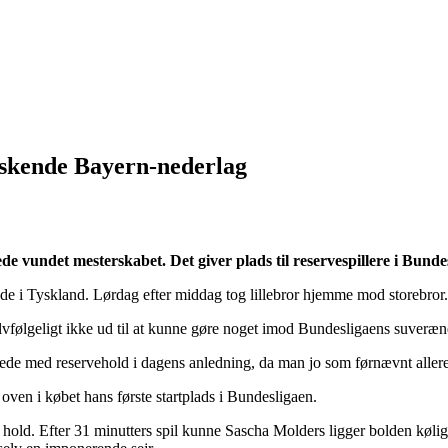
raskende Bayern-nederlag
 vundet mesterskabet. Det giver plads til reservespillere i Bundesl
mråde i Tyskland. Lørdag efter middag tog lillebror hjemme mod store
ølgeligt ikke ud til at kunne gøre noget imod Bundesligaens suveræne 
lede med reservehold i dagens anledning, da man jo som førnævnt aller
oven i købet hans første startplads i Bundesligaen.
ns hold. Efter 31 minutters spil kunne Sascha Molders ligger bolden kølig