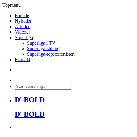
Topmenu
Forside
Nyheder
Artikler
Videoer
Superliga
Superliga i TV
Superliga-stilling
Superliga-topscorerlisten
Kontakt
D' BOLD
D' BOLD