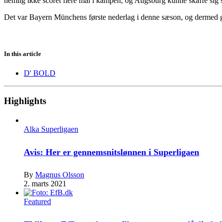
nemlig ikke scoret flere mål i kampen, og Augsburg kunne skaffe sig 
Det var Bayern Münchens første nederlag i denne sæson, og dermed gå
In this article
D' BOLD
Highlights
Alka Superligaen
Avis: Her er gennemsnitslønnen i Superligaen
By
Magnus Olsson
2. marts 2021
Featured