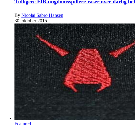
Tidligere EfB-ungdomsspillere raser over dårlig b
By
Nicolai Sabro Hansen
30. oktober 2015
Featured