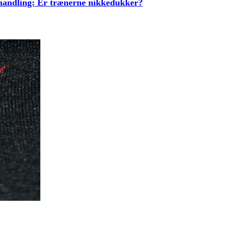
ehandling: Er trænerne nikkedukker?