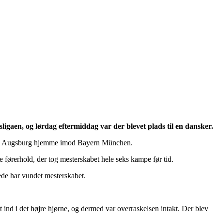
igaen, og lørdag eftermiddag var der blevet plads til en dansker.
bror. Augsburg hjemme imod Bayern München.
førerhold, der tog mesterskabet hele seks kampe før tid.
ede har vundet mesterskabet.
t ind i det højre hjørne, og dermed var overraskelsen intakt. Der blev