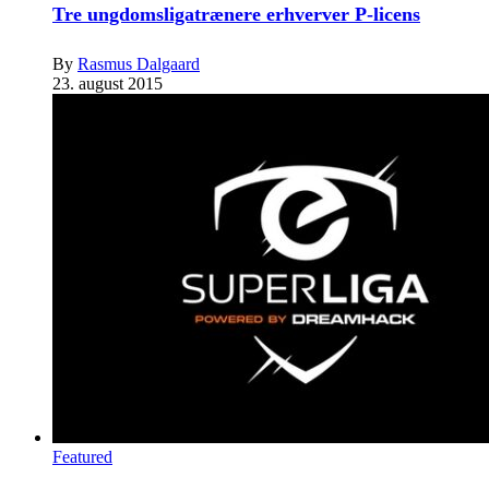
Tre ungdomsligatrænere erhverver P-licens
By
Rasmus Dalgaard
23. august 2015
Featured