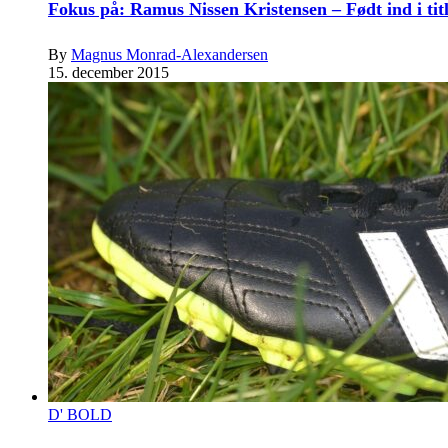
Fokus på: Ramus Nissen Kristensen – Født ind i tit
By
Magnus Monrad-Alexandersen
15. december 2015
D' BOLD