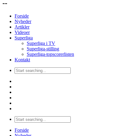
--
Forside
Nyheder
Artikler
Videoer
Superliga
Superliga i TV
Superliga-stilling
Superliga-topscorerlisten
Kontakt
Forside
Nyheder