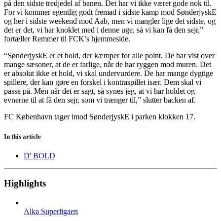
på den sidste tredjedel af banen. Det har vi ikke været gode nok til.
For vi kommer egentlig godt fremad i sidste kamp mod SønderjyskE
og her i sidste weekend mod Aab, men vi mangler lige det sidste, og
det er det, vi har knoklet med i denne uge, så vi kan få den sejr,”
fortæller Remmer til FCK’s hjemmeside.
“SønderjyskE er et hold, der kæmper for alle point. De har vist over
mange sæsoner, at de er farlige, når de har ryggen mod muren. Det
er absolut ikke et hold, vi skal undervurdere. De har mange dygtige
spillere, der kan gøre en forskel i kontraspillet især. Dem skal vi
passe på. Men når det er sagt, så synes jeg, at vi har holdet og
evnerne til at få den sejr, som vi trænger til,” slutter backen af.
FC København tager imod SønderjyskE i parken klokken 17.
In this article
D' BOLD
Highlights
Alka Superligaen