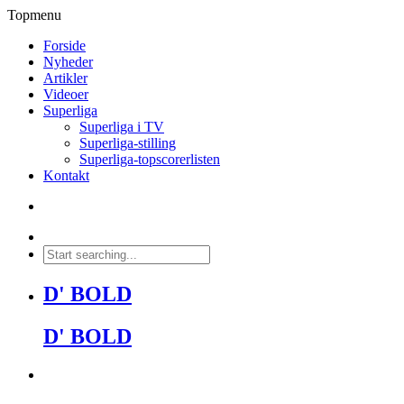
Topmenu
Forside
Nyheder
Artikler
Videoer
Superliga
Superliga i TV
Superliga-stilling
Superliga-topscorerlisten
Kontakt
D' BOLD
D' BOLD