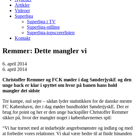
Artikler
Videoer
Superliga
Superliga i TV
Superliga-stilling
Superliga-topscorerlisten
Kontakt
Remmer: Dette mangler vi
6. april 2014
6. april 2014
Christoffer Remmer og FCK møder i dag SønderjyskE og den
unge back er klar i spyttet om hvor på banen hans hold
mangler det sidste
Tre kampe, nul sejre – sådan lyder statistikken for de danske mestre
FC København, der i dag møder bundholdet SønderjyskE. Der er
brug for point og her er den unge backspiller Christoffer Remmer
sikker på, hvor der mangler noget i københavnernes spil:
“Vi har trænet med at indarbejde angrebsmønstre og indlæg og med
at forbedre vores relationer. Vi skal være bedre til at finde hinanden