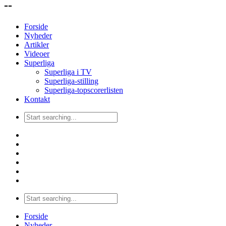
--
Forside
Nyheder
Artikler
Videoer
Superliga
Superliga i TV
Superliga-stilling
Superliga-topscorerlisten
Kontakt
Forside
Nyheder