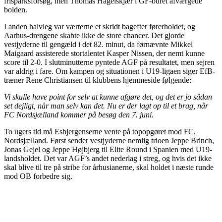
frisparksforsøg, men Thomas Hagelskjær i GF-buret afværgede
bolden.
I anden halvleg var værterne et skridt bagefter førerholdet, og
Aarhus-drengene skabte ikke de store chancer. Det gjorde
vestjyderne til gengæld i det 82. minut, da førnævnte Mikkel
Maigaard assisterede stortalentet Kasper Nissen, der nemt kunne
score til 2-0. I slutminutterne pyntede AGF på resultatet, men sejren
var aldrig i fare. Om kampen og situationen i U19-ligaen siger EfB-
træner Rene Christiansen til klubbens hjemmeside følgende:
Vi skulle have point for selv at kunne afgøre det, og det er jo sådan
set dejligt, når man selv kan det. Nu er der lagt op til et brag, når
FC Nordsjælland kommer på besøg den 7. juni.
To ugers tid må Esbjergenserne vente på topopgøret mod FC.
Nordsjælland. Først sender vestjyderne nemlig trioen Jeppe Brinch,
Jonas Gejel og Jeppe Højbjerg til Elite Round i Spanien med U19-
landsholdet. Det var AGF’s andet nederlag i streg, og hvis det ikke
skal blive til tre på stribe for århusianerne, skal holdet i næste runde
mod OB forbedre sig.