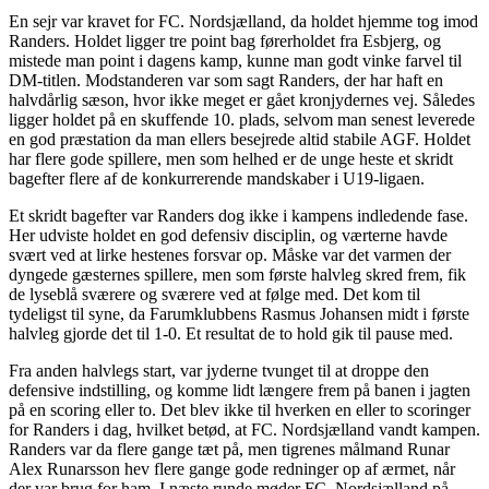
En sejr var kravet for FC. Nordsjælland, da holdet hjemme tog imod
Randers. Holdet ligger tre point bag førerholdet fra Esbjerg, og
mistede man point i dagens kamp, kunne man godt vinke farvel til
DM-titlen. Modstanderen var som sagt Randers, der har haft en
halvdårlig sæson, hvor ikke meget er gået kronjydernes vej. Således
ligger holdet på en skuffende 10. plads, selvom man senest leverede
en god præstation da man ellers besejrede altid stabile AGF. Holdet
har flere gode spillere, men som helhed er de unge heste et skridt
bagefter flere af de konkurrerende mandskaber i U19-ligaen.
Et skridt bagefter var Randers dog ikke i kampens indledende fase.
Her udviste holdet en god defensiv disciplin, og værterne havde
svært ved at lirke hestenes forsvar op. Måske var det varmen der
dyngede gæsternes spillere, men som første halvleg skred frem, fik
de lyseblå sværere og sværere ved at følge med. Det kom til
tydeligst til syne, da Farumklubbens Rasmus Johansen midt i første
halvleg gjorde det til 1-0. Et resultat de to hold gik til pause med.
Fra anden halvlegs start, var jyderne tvunget til at droppe den
defensive indstilling, og komme lidt længere frem på banen i jagten
på en scoring eller to. Det blev ikke til hverken en eller to scoringer
for Randers i dag, hvilket betød, at FC. Nordsjælland vandt kampen.
Randers var da flere gange tæt på, men tigrenes målmand Runar
Alex Runarsson hev flere gange gode redninger op af ærmet, når
der var brug for ham. I næste runde møder FC. Nordsjælland på