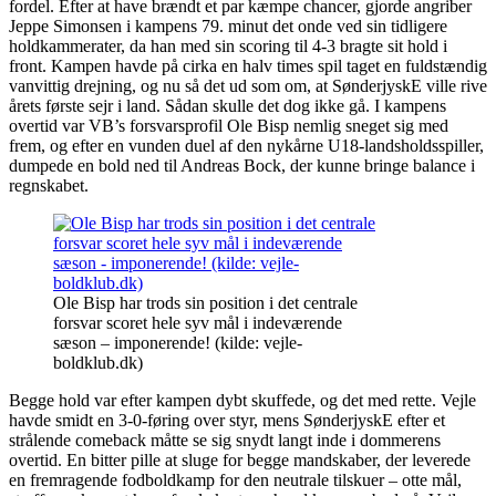
fordel. Efter at have brændt et par kæmpe chancer, gjorde angriber
Jeppe Simonsen i kampens 79. minut det onde ved sin tidligere
holdkammerater, da han med sin scoring til 4-3 bragte sit hold i
front. Kampen havde på cirka en halv times spil taget en fuldstændig
vanvittig drejning, og nu så det ud som om, at SønderjyskE ville rive
årets første sejr i land. Sådan skulle det dog ikke gå. I kampens
overtid var VB’s forsvarsprofil Ole Bisp nemlig sneget sig med
frem, og efter en vunden duel af den nykårne U18-landsholdsspiller,
dumpede en bold ned til Andreas Bock, der kunne bringe balance i
regnskabet.
Ole Bisp har trods sin position i det centrale
forsvar scoret hele syv mål i indeværende
sæson – imponerende! (kilde: vejle-
boldklub.dk)
Begge hold var efter kampen dybt skuffede, og det med rette. Vejle
havde smidt en 3-0-føring over styr, mens SønderjyskE efter et
strålende comeback måtte se sig snydt langt inde i dommerens
overtid. En bitter pille at sluge for begge mandskaber, der leverede
en fremragende fodboldkamp for den neutrale tilskuer – otte mål,