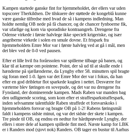
Kampen startede ganske fint for hjemmeholdet, der ellers var uden
topscorer Therkildsen. De tilskuere der støttede de kongeblå kunne
være ganske tilfredse med hvad de så i kampens indledning. Man
holdte nemlig OB nede på få chancer, og de chancer fynboerne fik,
var ufarlige og kom via sporadiske kontraangreb. Drengene fra
Odense virkede i første halvlege ikke specielt krigeriske, og især
angriberne virkede i solen en smule dovne. Et frispark fra
hjemmeholdets Emre Mor var i første halvleg ved at gå i mål, men
det blev ved de 0-0 ved pausen.
Efter et lille hvil fra forårssolen var spillerne tilbage på banen, og
klar til at kæmpe om pointene. Point, der så ud til at skulle ende i
hænderne på sjællænderne, da Lyngby efter 58. minutters spil bragte
sig foran med 1-0. Igen var det Emre Mor der var i fokus, da han
efter en god dribletur flot sparkede kuglen i nettet. Desværre for
værterne blev føringen en sovepude, og det var nu drengene fra
Fynsland, der dominerende kampen. Mads Raben var manden bag
den udlignende scoring, som kom efter et straffesparkstraffespark,
inden selvsamme talentfulde Raben straffede et forsvarskoks i
hjemmeholdets forsvar og bragte OB på 1-2! Rabens føringsmål
faldt i kampens sidste minut, og var det sidste der skete i kampen.
Tre pinde til OB, og endnu en nedtur for hårdtprøvede Lyngby, der
ellers i store dele af kampen spillede fint med. Næste kamp for LBK
er i Randers mod (sjovt nok) Randers. OB tager en bustur til Aarhus