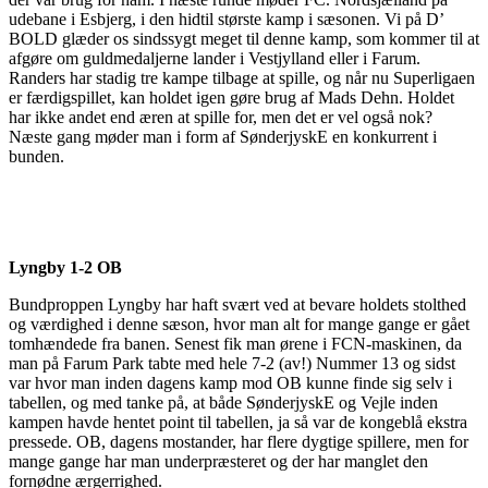
udebane i Esbjerg, i den hidtil største kamp i sæsonen. Vi på D’
BOLD glæder os sindssygt meget til denne kamp, som kommer til at
afgøre om guldmedaljerne lander i Vestjylland eller i Farum.
Randers har stadig tre kampe tilbage at spille, og når nu Superligaen
er færdigspillet, kan holdet igen gøre brug af Mads Dehn. Holdet
har ikke andet end æren at spille for, men det er vel også nok?
Næste gang møder man i form af SønderjyskE en konkurrent i
bunden.
Lyngby 1-2 OB
Bundproppen Lyngby har haft svært ved at bevare holdets stolthed
og værdighed i denne sæson, hvor man alt for mange gange er gået
tomhændede fra banen. Senest fik man ørene i FCN-maskinen, da
man på Farum Park tabte med hele 7-2 (av!) Nummer 13 og sidst
var hvor man inden dagens kamp mod OB kunne finde sig selv i
tabellen, og med tanke på, at både SønderjyskE og Vejle inden
kampen havde hentet point til tabellen, ja så var de kongeblå ekstra
pressede. OB, dagens mostander, har flere dygtige spillere, men for
mange gange har man underpræsteret og der har manglet den
fornødne ærgerrighed.