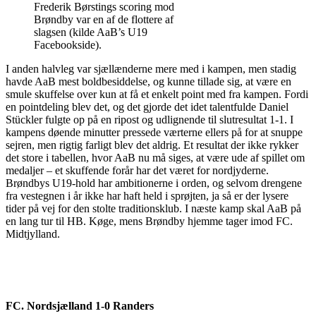
Frederik Børstings scoring mod
Brøndby var en af de flottere af
slagsen (kilde AaB’s U19
Facebookside).
I anden halvleg var sjællænderne mere med i kampen, men stadig
havde AaB mest boldbesiddelse, og kunne tillade sig, at være en
smule skuffelse over kun at få et enkelt point med fra kampen. Fordi
en pointdeling blev det, og det gjorde det idet talentfulde Daniel
Stückler fulgte op på en ripost og udlignende til slutresultat 1-1. I
kampens døende minutter pressede værterne ellers på for at snuppe
sejren, men rigtig farligt blev det aldrig. Et resultat der ikke rykker
det store i tabellen, hvor AaB nu må siges, at være ude af spillet om
medaljer – et skuffende forår har det været for nordjyderne.
Brøndbys U19-hold har ambitionerne i orden, og selvom drengene
fra vestegnen i år ikke har haft held i sprøjten, ja så er der lysere
tider på vej for den stolte traditionsklub. I næste kamp skal AaB på
en lang tur til HB. Køge, mens Brøndby hjemme tager imod FC.
Midtjylland.
FC. Nordsjælland 1-0 Randers