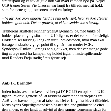
straffespark og et hav af gule kort var hvad kampen bød på. Vejles
U19-træner Søren Vie Clausen var langt fra tilfreds med sit hold,
som for sjette gang i sæsonen smed en føring:
– Vi får ikke gjort tingene færdige rent defensivt, hvor vi ikke clearer
boldene godt nok. Det er grotesk, at vi kan smide vores føring.
Trænerens skuffelse skinner tydeligt igennem, og med tanke på
holdets placering og situation i U19-ligaen, er det vel kun forståeligt.
Holdet rejser torsdag (i dag) en tur til hovedstaden, hvor man skal
forsøge at skrabe vigtige point til sig når man møder FCK.
SønderjyskE måtte i lørdags se sig dukket, men der var mange gode
ting at tage med fra kampen, og holdet jagter i næste spillerunde
mod Randers Freja stadig årets første sejr.
AaB 1-1 Brøndby
Inden forårssæsonen lavede vi her på D’ BOLD en optakt til U19-
ligaen, hvor vi gættede på, at rækkens daværende førsteplads fra
AaB ville havne i toppen af tabellen. Det er langt fra blevet tilfældet.
Mens byens Superligamandskab høster den ene guldmedalje efter
den anden, er der langt til sølvtøj af den samme fornemme slags for