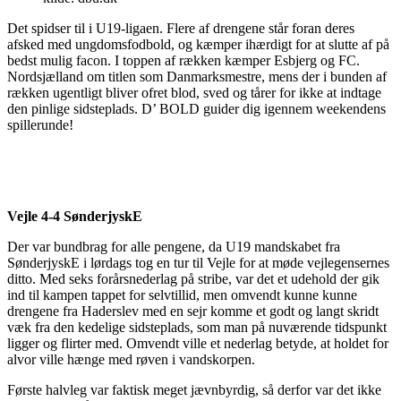
Det spidser til i U19-ligaen. Flere af drengene står foran deres
afsked med ungdomsfodbold, og kæmper ihærdigt for at slutte af på
bedst mulig facon. I toppen af rækken kæmper Esbjerg og FC.
Nordsjælland om titlen som Danmarksmestre, mens der i bunden af
rækken ugentligt bliver ofret blod, sved og tårer for ikke at indtage
den pinlige sidsteplads. D’ BOLD guider dig igennem weekendens
spillerunde!
Vejle 4-4 SønderjyskE
Der var bundbrag for alle pengene, da U19 mandskabet fra
SønderjyskE i lørdags tog en tur til Vejle for at møde vejlegensernes
ditto. Med seks forårsnederlag på stribe, var det et udehold der gik
ind til kampen tappet for selvtillid, men omvendt kunne kunne
drengene fra Haderslev med en sejr komme et godt og langt skridt
væk fra den kedelige sidsteplads, som man på nuværende tidspunkt
ligger og flirter med. Omvendt ville et nederlag betyde, at holdet for
alvor ville hænge med røven i vandskorpen.
Første halvleg var faktisk meget jævnbyrdig, så derfor var det ikke