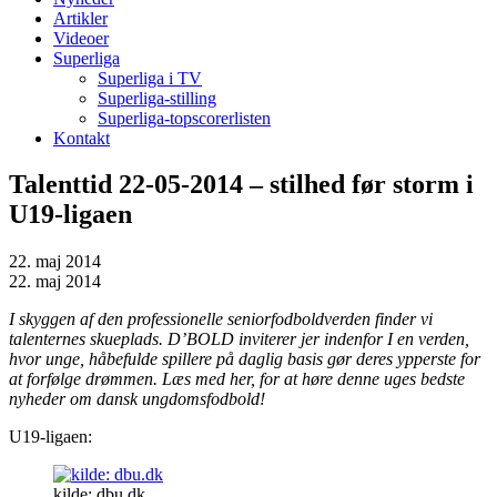
Artikler
Videoer
Superliga
Superliga i TV
Superliga-stilling
Superliga-topscorerlisten
Kontakt
Talenttid 22-05-2014 – stilhed før storm i
U19-ligaen
22. maj 2014
22. maj 2014
I skyggen af den professionelle seniorfodboldverden finder vi
talenternes skueplads. D’BOLD inviterer jer indenfor I en verden,
hvor unge, håbefulde spillere på daglig basis gør deres ypperste for
at forfølge drømmen. Læs med her, for at høre denne uges bedste
nyheder om dansk ungdomsfodbold!
U19-ligaen:
kilde: dbu.dk