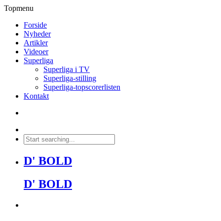
Topmenu
Forside
Nyheder
Artikler
Videoer
Superliga
Superliga i TV
Superliga-stilling
Superliga-topscorerlisten
Kontakt
D' BOLD
D' BOLD