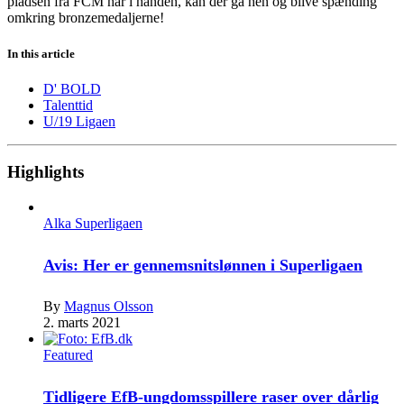
pladsen fra FCM har i hånden, kan der gå hen og blive spænding
omkring bronzemedaljerne!
In this article
D' BOLD
Talenttid
U/19 Ligaen
Highlights
Alka Superligaen
Avis: Her er gennemsnitslønnen i Superligaen
By
Magnus Olsson
2. marts 2021
Featured
Tidligere EfB-ungdomsspillere raser over dårlig