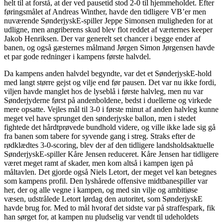
helt til at forstå, at der ved pausetid stod 2-0 til hjemmeholdet. Efter
føringsmålet af Andreas Winther, havde den tidligere VB’er men
nuværende SønderjyskE-spiller Jeppe Simonsen muligheden for at
udligne, men angriberens skud blev flot reddet af værternes keeper
Jakob Henriksen. Der var generelt set chancer i begge ender af
banen, og også gæsternes målmand Jørgen Simon Jørgensen havde
et par gode redninger i kampens første halvdel.
Da kampens anden halvdel begyndte, var det et SønderjyskE-hold
med langt større gejst og vilje end før pausen. Det var nu ikke fordi,
viljen havde manglet hos de lyseblå i første halvleg, men nu var
Sønderjyderne først på andenboldene, bedst i duellerne og virkede
mere opsatte. Vejles mål til 3-0 i første minut af anden halvleg kunne
meget vel have sprunget den sønderjyske ballon, men i stedet
fightede det hårdtprøvede bundhold videre, og ville ikke lade sig gå
fra banen som tabere for syvende gang i streg. Straks efter de
rødklædtes 3-0-scoring, blev der af den tidligere landsholdsaktuelle
SønderjyskE-spiller Kåre Jensen reduceret. Kåre Jensen har tidligere
været meget ramt af skader, men kom altså i kampen igen på
måltavlen. Det gjorde også Niels Letort, der meget vel kan betegnes
som kampens profil. Den lyshårede offensive midtbanespiller var
her, der og alle vegne i kampen, og med sin vilje og ambitiøse
væsen, udstrålede Letort lørdag den autoritet, som SønderjyskE
havde brug for. Med to mål hvoraf det sidste var på straffespark, fik
han sørget for, at kampen nu pludselig var vendt til udeholdets