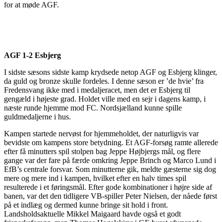
for at møde AGF.
AGF 1-2 Esbjerg
I sidste sæsons sidste kamp krydsede netop AGF og Esbjerg klinger,
da guld og bronze skulle fordeles. I denne sæson er ’de hvie’ fra
Fredensvang ikke med i medaljeracet, men det er Esbjerg til
gengæld i højeste grad. Holdet ville med en sejr i dagens kamp, i
næste runde hjemme mod FC. Nordsjælland kunne spille
guldmedaljerne i hus.
Kampen startede nervøst for hjemmeholdet, der naturligvis var
bevidste om kampens store betydning. Et AGF-forsøg ramte allerede
efter få minutters spil stolpen bag Jeppe Højbjergs mål, og flere
gange var der fare på færde omkring Jeppe Brinch og Marco Lund i
EfB’s centrale forsvar. Som minutterne gik, meldte gæsterne sig dog
mere og mere ind i kampen, hvilket efter en halv times spil
resulterede i et føringsmål. Efter gode kombinationer i højre side af
banen, var det den tidligere VB-spiller Peter Nielsen, der nåede først
på et indlæg og dermed kunne bringe sit hold i front.
Landsholdsaktuelle Mikkel Maigaard havde også et godt