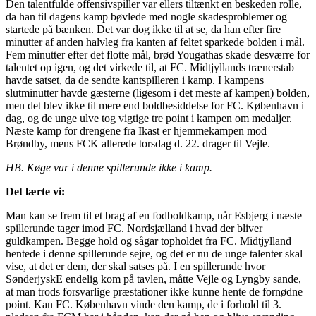
Den talentfulde offensivspiller var ellers tiltænkt en beskeden rolle,
da han til dagens kamp bøvlede med nogle skadesproblemer og
startede på bænken. Det var dog ikke til at se, da han efter fire
minutter af anden halvleg fra kanten af feltet sparkede bolden i mål.
Fem minutter efter det flotte mål, brød Yougathas skade desværre for
talentet op igen, og det virkede til, at FC. Midtjyllands trænerstab
havde satset, da de sendte kantspilleren i kamp. I kampens
slutminutter havde gæsterne (ligesom i det meste af kampen) bolden,
men det blev ikke til mere end boldbesiddelse for FC. København i
dag, og de unge ulve tog vigtige tre point i kampen om medaljer.
Næste kamp for drengene fra Ikast er hjemmekampen mod
Brøndby, mens FCK allerede torsdag d. 22. drager til Vejle.
HB. Køge var i denne spillerunde ikke i kamp.
Det lærte vi:
Man kan se frem til et brag af en fodboldkamp, når Esbjerg i næste
spillerunde tager imod FC. Nordsjælland i hvad der bliver
guldkampen. Begge hold og sågar topholdet fra FC. Midtjylland
hentede i denne spillerunde sejre, og det er nu de unge talenter skal
vise, at det er dem, der skal satses på. I en spillerunde hvor
SønderjyskE endelig kom på tavlen, måtte Vejle og Lyngby sande,
at man trods forsvarlige præstationer ikke kunne hente de fornødne
point. Kan FC. København vinde den kamp, de i forhold til 3.