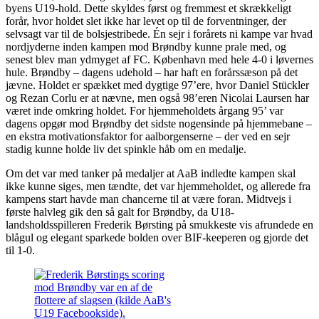
byens U19-hold. Dette skyldes først og fremmest et skrækkeligt
forår, hvor holdet slet ikke har levet op til de forventninger, der
selvsagt var til de bolsjestribede. Én sejr i forårets ni kampe var hvad
nordjyderne inden kampen mod Brøndby kunne prale med, og
senest blev man ydmyget af FC. København med hele 4-0 i løvernes
hule. Brøndby – dagens udehold – har haft en forårssæson på det
jævne. Holdet er spækket med dygtige 97’ere, hvor Daniel Stückler
og Rezan Corlu er at nævne, men også 98’eren Nicolai Laursen har
været inde omkring holdet. For hjemmeholdets årgang 95’ var
dagens opgør mod Brøndby det sidste nogensinde på hjemmebane –
en ekstra motivationsfaktor for aalborgenserne – der ved en sejr
stadig kunne holde liv det spinkle håb om en medalje.
Om det var med tanker på medaljer at AaB indledte kampen skal
ikke kunne siges, men tændte, det var hjemmeholdet, og allerede fra
kampens start havde man chancerne til at være foran. Midtvejs i
første halvleg gik den så galt for Brøndby, da U18-
landsholdsspilleren Frederik Børsting på smukkeste vis afrundede en
blågul og elegant sparkede bolden over BIF-keeperen og gjorde det
til 1-0.