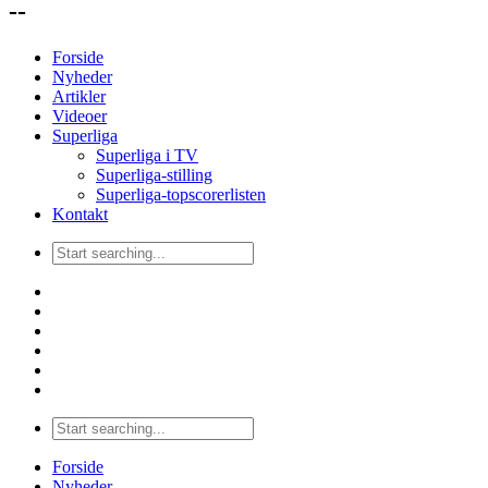
--
Forside
Nyheder
Artikler
Videoer
Superliga
Superliga i TV
Superliga-stilling
Superliga-topscorerlisten
Kontakt
Forside
Nyheder