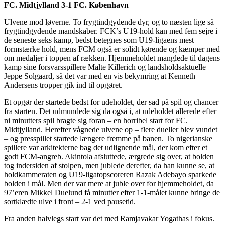
FC. Midtjylland 3-1 FC. København
Ulvene mod løverne. To frygtindgydende dyr, og to næsten lige så
frygtindgydende mandskaber. FCK’s U19-hold kan med fem sejre i
de seneste seks kamp, bedst betegnes som U19-ligaens mest
formstærke hold, mens FCM også er solidt kørende og kæmper med
om medaljer i toppen af rækken. Hjemmeholdet manglede til dagens
kamp sine forsvarsspillere Malte Killerich og landsholdsaktuelle
Jeppe Solgaard, så det var med en vis bekymring at Kenneth
Andersens tropper gik ind til opgøret.
Et opgør der startede bedst for udeholdet, der sad på spil og chancer
fra starten. Det udmundede sig da også i, at udeholdet allerede efter
ni minutters spil bragte sig foran – en horribel start for FC.
Midtjylland. Herefter vågnede ulvene op – flere dueller blev vundet
– og presspillet startede længere fremme på banen. To nigerianske
spillere var arkitekterne bag det udlignende mål, der kom efter et
godt FCM-angreb. Akintola afsluttede, ærgrede sig over, at bolden
tog indersiden af stolpen, men jublede derefter, da han kunne se, at
holdkammeraten og U19-ligatopscoreren Razak Adebayo sparkede
bolden i mål. Men der var mere at juble over for hjemmeholdet, da
97’eren Mikkel Duelund få minutter efter 1-1-målet kunne bringe de
sortklædte ulve i front – 2-1 ved pausetid.
Fra anden halvlegs start var det med Ramjavakar Yogathas i fokus.