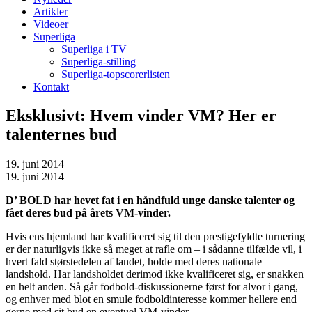
Artikler
Videoer
Superliga
Superliga i TV
Superliga-stilling
Superliga-topscorerlisten
Kontakt
Eksklusivt: Hvem vinder VM? Her er
talenternes bud
19. juni 2014
19. juni 2014
D’ BOLD har hevet fat i en håndfuld unge danske talenter og
fået deres bud på årets VM-vinder.
Hvis ens hjemland har kvalificeret sig til den prestigefyldte turnering
er der naturligvis ikke så meget at rafle om – i sådanne tilfælde vil, i
hvert fald størstedelen af landet, holde med deres nationale
landshold. Har landsholdet derimod ikke kvalificeret sig, er snakken
en helt anden. Så går fodbold-diskussionerne først for alvor i gang,
og enhver med blot en smule fodboldinteresse kommer hellere end
gerne med sit bud en eventuel VM-vinder.