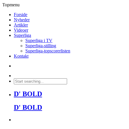
Topmenu
Forside
Nyheder
Artikler
Videoer
Superliga
Superliga i TV
Superliga-stilling
Superliga-topscorerlisten
Kontakt
D' BOLD
D' BOLD