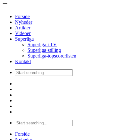
--
Forside
Nyheder
Artikler
Videoer
Superliga
Superliga i TV
Superliga-stilling
Superliga-topscorerlisten
Kontakt
Forside
Nyheder