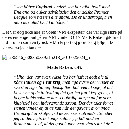
“Jeg håber
England
vinder! Jeg har altid holdt med
England og elsker selvfølgelig den engelske Premier
League som næsten alle andre. De er underdogs, men
man har altid lov til at håbe.”
Det var dog ikke alle af vores ‘VM-eksperter’ der var lige sikre på
deres endelige bud på en VM-vinder. OB’s Mads Raben gik fuldt
ind i rollen som en typisk VM-ekspert og gjorde sig følgende
velovervejede tanker:
Mads Raben, OB:
“Uha, den var svær. Altså jeg har haft et godt øje til
både
Italien og Frankrig
, men lige hvem der vinder er
svært at sige. Så jeg ‘fedtspiller’ lidt, ved at sige, at det
bliver en af de to hold og det gør jeg fordi jeg synes, at
begge holds spillere har set utrolig skarpe ud for deres
klubhold i den indeværende sæson. Det der taler for at
Italien vinder er, at de kan når det gælder, hvor imod
Frankrig har skuffet ved de seneste slutrunder. Så efter
jeg så deres første kamp, sidder jeg lidt med en
fornemmelse af, at det godt kunne være deres tur i år.”