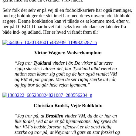
Selv folk der selv er på vej til en fodboldkarriere har også meninger,
bud og holdninger der slet intet har med deres nuværende klubhold
at gøre. Denne konklusion kan vi tillade os at komme med, efter vi
her på D’ BOLD har hevet fat i seks lovende dansker talenter fra
både ind- og udland. Her er hvad vi fandt frem til:
Victor Wagner, Wolverhampton:
“Jeg tror
Tyskland
vinder i år. De virker til at være
rigtig stærke. Udover det, har Tyskland altid været en
nation som klarer sig godt og de har også vundet VM
og EM et par gange. Men de ser rigtig stærke ud i år
og jeg tror de går hele vejen igennem.”
Christian Kudsk, Vejle Boldklub:
“Jeg tror på, at
Brasilien
vinder VM, da de er har en
lille fordel, ved at de er på hjemmebane. Jeg synes de
har VM´s bedste forsvar, offensivt er de også rigtig
stærke og tror på, at Neymar vil gøre en stor forskel og