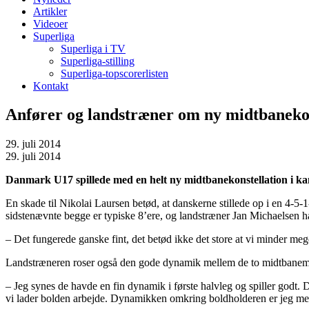
Artikler
Videoer
Superliga
Superliga i TV
Superliga-stilling
Superliga-topscorerlisten
Kontakt
Anfører og landstræner om ny midtbanekon
29. juli 2014
29. juli 2014
Danmark U17 spillede med en helt ny midtbanekonstellation i ka
En skade til Nikolai Laursen betød, at danskerne stillede op i en 4
sidstenævnte begge er typiske 8’ere, og landstræner Jan Michaelsen ha
– Det fungerede ganske fint, det betød ikke det store at vi minder me
Landstræneren roser også den gode dynamik mellem de to midtbane
– Jeg synes de havde en fin dynamik i første halvleg og spiller godt
vi lader bolden arbejde. Dynamikken omkring boldholderen er jeg mere t