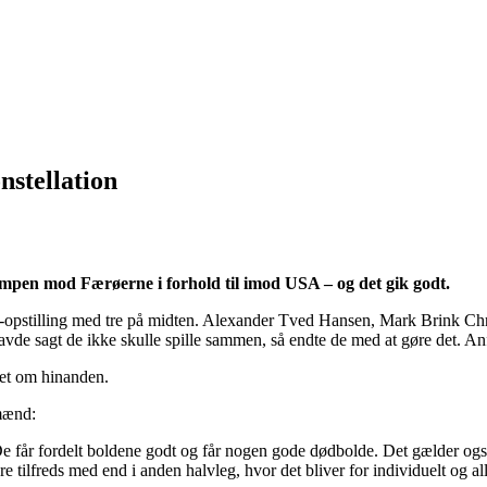
stellation
mpen mod Færøerne i forhold til imod USA – og det gik godt.
-5-1-opstilling med tre på midten. Alexander Tved Hansen, Mark Brink 
vde sagt de ikke skulle spille sammen, så endte de med at gøre det. An
get om hinanden.
mænd:
. De får fordelt boldene godt og får nogen gode dødbolde. Det gælder o
ilfreds med end i anden halvleg, hvor det bliver for individuelt og alle