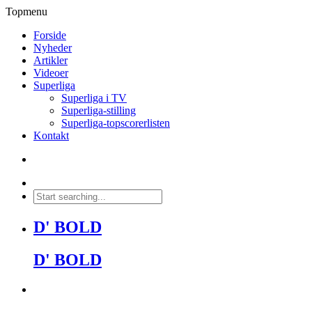
Topmenu
Forside
Nyheder
Artikler
Videoer
Superliga
Superliga i TV
Superliga-stilling
Superliga-topscorerlisten
Kontakt
D' BOLD
D' BOLD