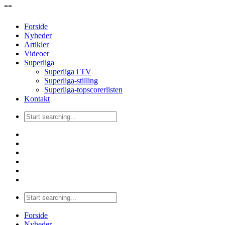
--
Forside
Nyheder
Artikler
Videoer
Superliga
Superliga i TV
Superliga-stilling
Superliga-topscorerlisten
Kontakt
Forside
Nyheder