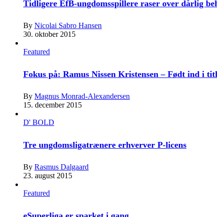
Tidligere EfB-ungdomsspillere raser over dårlig b
By
Nicolai Sabro Hansen
30. oktober 2015
Featured
Fokus på: Ramus Nissen Kristensen – Født ind i tit
By
Magnus Monrad-Alexandersen
15. december 2015
D' BOLD
Tre ungdomsligatrænere erhverver P-licens
By
Rasmus Dalgaard
23. august 2015
Featured
eSuperliga er sparket i gang