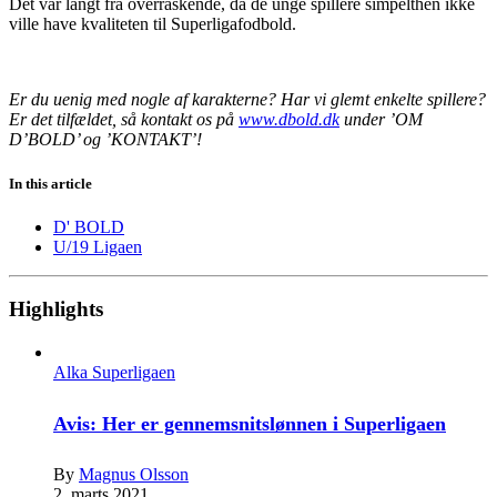
Det var langt fra overraskende, da de unge spillere simpelthen ikke
ville have kvaliteten til Superligafodbold.
Er du uenig med nogle af karakterne? Har vi glemt enkelte spillere?
Er det tilfældet, så kontakt os på
www.dbold.dk
under ’OM
D’BOLD’ og ’KONTAKT’!
In this article
D' BOLD
U/19 Ligaen
Highlights
Alka Superligaen
Avis: Her er gennemsnitslønnen i Superligaen
By
Magnus Olsson
2. marts 2021