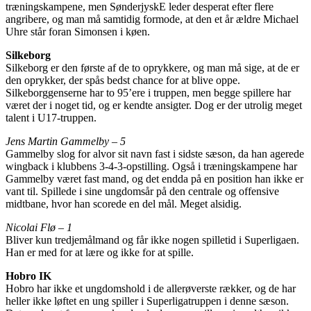
træningskampene, men SønderjyskE leder desperat efter flere
angribere, og man må samtidig formode, at den et år ældre Michael
Uhre står foran Simonsen i køen.
Silkeborg
Silkeborg er den første af de to oprykkere, og man må sige, at de er
den oprykker, der spås bedst chance for at blive oppe.
Silkeborggenserne har to 95’ere i truppen, men begge spillere har
været der i noget tid, og er kendte ansigter. Dog er der utrolig meget
talent i U17-truppen.
Jens Martin Gammelby – 5
Gammelby slog for alvor sit navn fast i sidste sæson, da han agerede
wingback i klubbens 3-4-3-opstilling. Også i træningskampene har
Gammelby været fast mand, og det endda på en position han ikke er
vant til. Spillede i sine ungdomsår på den centrale og offensive
midtbane, hvor han scorede en del mål. Meget alsidig.
Nicolai Flø – 1
Bliver kun tredjemålmand og får ikke nogen spilletid i Superligaen.
Han er med for at lære og ikke for at spille.
Hobro IK
Hobro har ikke et ungdomshold i de allerøverste rækker, og de har
heller ikke løftet en ung spiller i Superligatruppen i denne sæson.