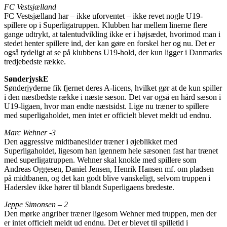
FC Vestsjælland
FC Vestsjælland har – ikke uforventet – ikke revet nogle U19-
spillere op i Superligatruppen. Klubben har mellem linerne flere
gange udtrykt, at talentudvikling ikke er i højsædet, hvorimod man i
stedet henter spillere ind, der kan gøre en forskel her og nu. Det er
også tydeligt at se på klubbens U19-hold, der kun ligger i Danmarks
tredjebedste række.
SønderjyskE
Sønderjyderne fik fjernet deres A-licens, hvilket gør at de kun spiller
i den næstbedste række i næste sæson. Det var også en hård sæson i
U19-ligaen, hvor man endte næstsidst. Lige nu træner to spillere
med superligaholdet, men intet er officielt blevet meldt ud endnu.
Marc Wehner -3
Den aggressive midtbaneslider træner i øjeblikket med
Superligaholdet, ligesom han igennem hele sæsonen fast har trænet
med superligatruppen. Wehner skal knokle med spillere som
Andreas Oggesen, Daniel Jensen, Henrik Hansen mf. om pladsen
på midtbanen, og det kan godt blive vanskeligt, selvom truppen i
Haderslev ikke hører til blandt Superligaens bredeste.
Jeppe Simonsen – 2
Den mørke angriber træner ligesom Wehner med truppen, men der
er intet officielt meldt ud endnu. Det er blevet til spilletid i