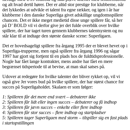
og alt hvad dertil hører. Der er altid stor prestige for klubberne, når
det lykkedes at udvikle et talent fra egne rækker, og igen i år har
klubberne i den danske Superliga givet adskillige ungdomsspillere
chancen. Det er ikke meget medietid disse unge spillere får, så her
på D’ BOLD vil vi derfor give jer det fulde overblik over hvilke
spillere, der har taget turen gennem klubbernes talentsystem og nu
står klar til at indtage den største danske scene: Superligaen.
Det er hovedsageligt spillere fra årgang 1995 der er blevet hevet op i
Superliga-trupperne, men også spillere fra årgang 1996 og sågar
1997 har gjort sig fortjent til en plads hos de fuldtidsprofessionelle.
Nogle har fået lange kontrakter, mens andre har fået en mere
begrænset tidsperiode til at bevise, at man skal satses på.
Udover at redegøre for hvilke talenter der bliver rykket op, vil vi
også give Jer vores bud på hvilke spillere, der har størst chance for
succes på Superligaholdet. Skalaen er som følger:
1: Spilleren får det mere end svært – debuterer ikke
2: Spilleren får lidt eller ingen succes – debuterer og få indhop
3: Spilleren får jævn succes – enkelte eller flere indhop
4: Spilleren får stor succes – flere indhop og startpladser
5: Spilleren tager Superligaen med storm – tilspiller sig en fast plads
i startopstillingen