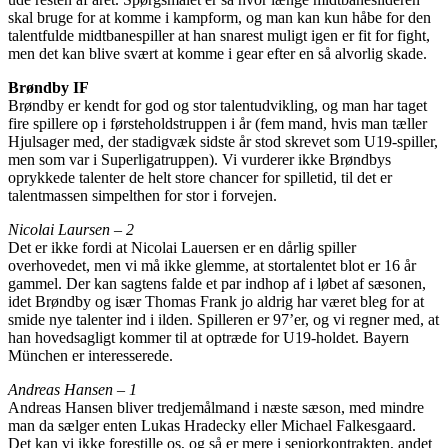
skal bruge for at komme i kampform, og man kan kun håbe for den
talentfulde midtbanespiller at han snarest muligt igen er fit for fight,
men det kan blive svært at komme i gear efter en så alvorlig skade.
Brøndby IF
Brøndby er kendt for god og stor talentudvikling, og man har taget
fire spillere op i førsteholdstruppen i år (fem mand, hvis man tæller
Hjulsager med, der stadigvæk sidste år stod skrevet som U19-spiller,
men som var i Superligatruppen). Vi vurderer ikke Brøndbys
oprykkede talenter de helt store chancer for spilletid, til det er
talentmassen simpelthen for stor i forvejen.
Nicolai Laursen – 2
Det er ikke fordi at Nicolai Lauersen er en dårlig spiller
overhovedet, men vi må ikke glemme, at stortalentet blot er 16 år
gammel. Der kan sagtens falde et par indhop af i løbet af sæsonen,
idet Brøndby og især Thomas Frank jo aldrig har været bleg for at
smide nye talenter ind i ilden. Spilleren er 97’er, og vi regner med, at
han hovedsagligt kommer til at optræde for U19-holdet. Bayern
München er interesserede.
Andreas Hansen – 1
Andreas Hansen bliver tredjemålmand i næste sæson, med mindre
man da sælger enten Lukas Hradecky eller Michael Falkesgaard.
Det kan vi ikke forestille os, og så er mere i seniorkontrakten, andet