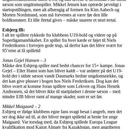
sæson som ungdomsspiller. Mikkel Jensen kan optræde jævnligt i
startopstillingen, men alt afhængig af formen fra Kim Aabech og
Morten Nordstrand, som må forventes at være før den lille
boldkunstner. Et lille firetal gives – måske snarere et stort tretal.
Esbjerg fB:
I alt tre spillere rykkede fra klubbens U19-hold og videre op på
Superligamandskabet. En spiller fra hver kæde er føjet til Niels
Frederiksens i forvejen gode trup, så derfor kan det blive svært for
95’erne at få spilletid
Jonas Gejel Hansen – 3
Måske den Esbjerg-spiller med bedst chancer for 15+ kampe. Jonas
Gejel – Eller Hansi som han bliver kaldt – var anfører på det U19-
hold der i sidste sæson vandt Danmarks bedste ungdomsrække, og
det kan give plusser i bogen hos Niels Frederiksen. Dog kan det
blive svært at komme foran spillere som Lekven og Hans Henrik
Andreasen, så det bliver ikke til startpladser i denne sæson – med
mindre EfB bliver ramt af mange skader, som er set før.
Mikkel Maigaard – 2
Esbjerg er ifølge klubbens egne fans svagt besat i angreb, men det
ser dog ikke ud til, at der bliver meget spilletid at hente for unge
Maigaard. Var torsdag med, da Esbjerg spillede Europa League
kvalifikation mod Kairat Almaty fra Kazakhstan, men angriberen