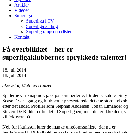
Artikler
Videoer
Superliga
Superliga i TV
Superliga-stilling
Superliga-topscorerlisten
Kontakt
Få overblikket – her er
superligaklubbernes oprykkede talenter!
18. juli 2014
18. juli 2014
Skrevet af Mathias Hansen
Spillerne var knap nok gået på sommerferie, før den såkaldte ’Silly
Season’ var i gang og klubberne præsenterede det ene store indkøb
efter det andet. Profiler som Stephan Andersen, Johan Elmander og
Steven De Ridder er hentet til Superligaen, men det er ikke dem, vi
vil fokusere på.
Nej, for i kulissen lurer de mange ungdomsspillere, der nu er
færdige med U19-fodbold og skal prøve kræfter med seniorfodbold