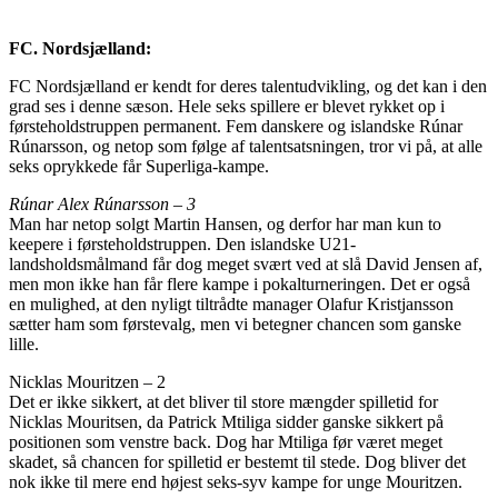
FC. Nordsjælland:
FC Nordsjælland er kendt for deres talentudvikling, og det kan i den
grad ses i denne sæson. Hele seks spillere er blevet rykket op i
førsteholdstruppen permanent. Fem danskere og islandske Rúnar
Rúnarsson, og netop som følge af talentsatsningen, tror vi på, at alle
seks oprykkede får Superliga-kampe.
Rúnar Alex Rúnarsson – 3
Man har netop solgt Martin Hansen, og derfor har man kun to
keepere i førsteholdstruppen. Den islandske U21-
landsholdsmålmand får dog meget svært ved at slå David Jensen af,
men mon ikke han får flere kampe i pokalturneringen. Det er også
en mulighed, at den nyligt tiltrådte manager Olafur Kristjansson
sætter ham som førstevalg, men vi betegner chancen som ganske
lille.
Nicklas Mouritzen – 2
Det er ikke sikkert, at det bliver til store mængder spilletid for
Nicklas Mouritsen, da Patrick Mtiliga sidder ganske sikkert på
positionen som venstre back. Dog har Mtiliga før været meget
skadet, så chancen for spilletid er bestemt til stede. Dog bliver det
nok ikke til mere end højest seks-syv kampe for unge Mouritzen.