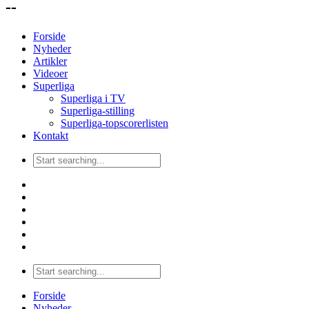
--
Forside
Nyheder
Artikler
Videoer
Superliga
Superliga i TV
Superliga-stilling
Superliga-topscorerlisten
Kontakt
Forside
Nyheder