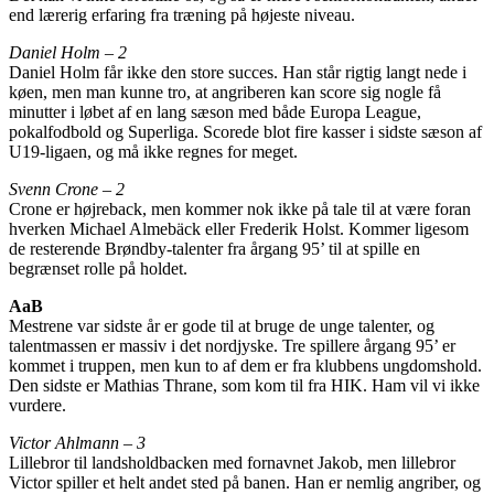
end lærerig erfaring fra træning på højeste niveau.
Daniel Holm – 2
Daniel Holm får ikke den store succes. Han står rigtig langt nede i
køen, men man kunne tro, at angriberen kan score sig nogle få
minutter i løbet af en lang sæson med både Europa League,
pokalfodbold og Superliga. Scorede blot fire kasser i sidste sæson af
U19-ligaen, og må ikke regnes for meget.
Svenn Crone – 2
Crone er højreback, men kommer nok ikke på tale til at være foran
hverken Michael Almebäck eller Frederik Holst. Kommer ligesom
de resterende Brøndby-talenter fra årgang 95’ til at spille en
begrænset rolle på holdet.
AaB
Mestrene var sidste år er gode til at bruge de unge talenter, og
talentmassen er massiv i det nordjyske. Tre spillere årgang 95’ er
kommet i truppen, men kun to af dem er fra klubbens ungdomshold.
Den sidste er Mathias Thrane, som kom til fra HIK. Ham vil vi ikke
vurdere.
Victor Ahlmann – 3
Lillebror til landsholdbacken med fornavnet Jakob, men lillebror
Victor spiller et helt andet sted på banen. Han er nemlig angriber, og