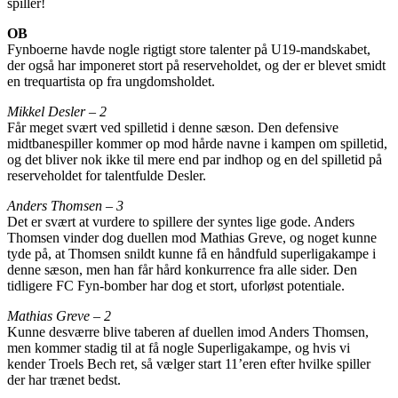
spiller!
OB
Fynboerne havde nogle rigtigt store talenter på U19-mandskabet,
der også har imponeret stort på reserveholdet, og der er blevet smidt
en trequartista op fra ungdomsholdet.
Mikkel Desler – 2
Får meget svært ved spilletid i denne sæson. Den defensive
midtbanespiller kommer op mod hårde navne i kampen om spilletid,
og det bliver nok ikke til mere end par indhop og en del spilletid på
reserveholdet for talentfulde Desler.
Anders Thomsen – 3
Det er svært at vurdere to spillere der syntes lige gode. Anders
Thomsen vinder dog duellen mod Mathias Greve, og noget kunne
tyde på, at Thomsen snildt kunne få en håndfuld superligakampe i
denne sæson, men han får hård konkurrence fra alle sider. Den
tidligere FC Fyn-bomber har dog et stort, uforløst potentiale.
Mathias Greve – 2
Kunne desværre blive taberen af duellen imod Anders Thomsen,
men kommer stadig til at få nogle Superligakampe, og hvis vi
kender Troels Bech ret, så vælger start 11’eren efter hvilke spiller
der har trænet bedst.