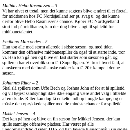
Mathias Hebo Rasmussen – 3
Vi har givet et tretal, men det kunne sagtens blive ændret til et firetal,
for midtbanen hos FC Nordsjælland ser pt. svag u, og det kunne
derfor blive Hebo Rasmussens chance. Køber FC Nordsjælland
stort ind på midtbanen, kan der dog blive langt til spilletid for
midtbanetalentet.
Emiliano Marcondes – 5
Han tog alle med storm allerede i sidste sæson, og med tiden
kommer den offensive midtbanespiller da også til at starte inde, tror
vi. Han kan gå hen og blive en fast starter som sæsonen går, og
spilleren har et overblik som få i Superligaen. Vi tror i hvert fald, at
danskeren med de brasilianske rødder kan få 20+ kampe i denne
sæson.
Johannes Ritter – 2
Skal slå spillere som Uffe Bech og Joshua John af for at få spilletid,
og vil højest sandsynligt ikke ikke engang være andet valg i tilfælde
af en skade. Ritter kan dog få enkelte indhop i nogle kampe, og er
måske den oprykkede spiller med de mindste chancer for spilletid.
Mikkel Jensen – 4
Det kan gå hen og blive en fin sæson for Mikkel Jensen, der kan
spille samtlige offensive pladser. Har været på alle
ungdomslandshold siden U16, og han lavede ti sæsonmål i sin sidste