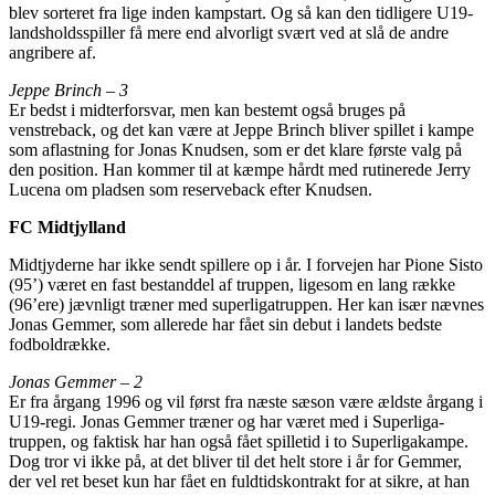
blev sorteret fra lige inden kampstart. Og så kan den tidligere U19-
landsholdsspiller få mere end alvorligt svært ved at slå de andre
angribere af.
Jeppe Brinch – 3
Er bedst i midterforsvar, men kan bestemt også bruges på
venstreback, og det kan være at Jeppe Brinch bliver spillet i kampe
som aflastning for Jonas Knudsen, som er det klare første valg på
den position. Han kommer til at kæmpe hårdt med rutinerede Jerry
Lucena om pladsen som reserveback efter Knudsen.
FC Midtjylland
Midtjyderne har ikke sendt spillere op i år. I forvejen har Pione Sisto
(95’) været en fast bestanddel af truppen, ligesom en lang række
(96’ere) jævnligt træner med superligatruppen. Her kan især nævnes
Jonas Gemmer, som allerede har fået sin debut i landets bedste
fodboldrække.
Jonas Gemmer – 2
Er fra årgang 1996 og vil først fra næste sæson være ældste årgang i
U19-regi. Jonas Gemmer træner og har været med i Superliga-
truppen, og faktisk har han også fået spilletid i to Superligakampe.
Dog tror vi ikke på, at det bliver til det helt store i år for Gemmer,
der vel ret beset kun har fået en fuldtidskontrakt for at sikre, at han