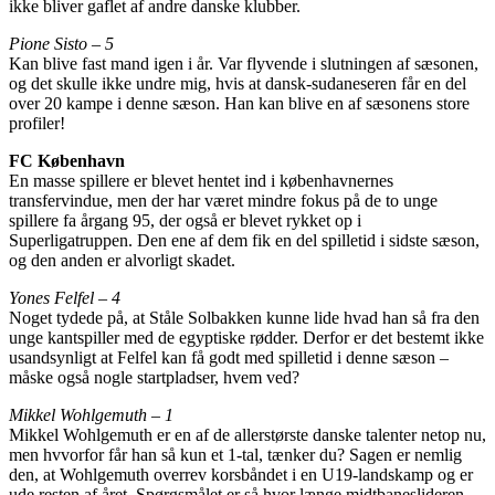
ikke bliver gaflet af andre danske klubber.
Pione Sisto – 5
Kan blive fast mand igen i år. Var flyvende i slutningen af sæsonen,
og det skulle ikke undre mig, hvis at dansk-sudaneseren får en del
over 20 kampe i denne sæson. Han kan blive en af sæsonens store
profiler!
FC København
En masse spillere er blevet hentet ind i københavnernes
transfervindue, men der har været mindre fokus på de to unge
spillere fa årgang 95, der også er blevet rykket op i
Superligatruppen. Den ene af dem fik en del spilletid i sidste sæson,
og den anden er alvorligt skadet.
Yones Felfel – 4
Noget tydede på, at Ståle Solbakken kunne lide hvad han så fra den
unge kantspiller med de egyptiske rødder. Derfor er det bestemt ikke
usandsynligt at Felfel kan få godt med spilletid i denne sæson –
måske også nogle startpladser, hvem ved?
Mikkel Wohlgemuth – 1
Mikkel Wohlgemuth er en af de allerstørste danske talenter netop nu,
men hvvorfor får han så kun et 1-tal, tænker du? Sagen er nemlig
den, at Wohlgemuth overrev korsbåndet i en U19-landskamp og er
ude resten af året. Spørgsmålet er så hvor længe midtbaneslideren