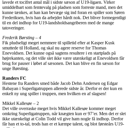
lavede et tocifret antal mål i sidste sæson af U19-ligaen. Virker
umiddelbart som femtevalg på pladsen som forreste mand, men det
kunne tænkes, at han kan bevæge sig ind foran en spiller som Søren
Frederiksen, hvis han da arbejder hårdt nok. Det bliver formegentligt
til en del indhop for U19-landsholdsangriberen med de mange
tatoveringer.
Frederik Børsting – 4
Fik pludseligt meget nemmere til spilletid efter at Kasper Kusk
smuttede til Holland, og skal nu agere reserve for Thomas
Enevoldsen. Det kunne også sagtens resultere i en startplads på
højrekanten, og det ville slet ikke være utænkeligt at Enevoldsen får
brug for pauser i løbet af sæsonen. Det kan blive en fin sæson for
unge Børsting.
Randers FC
Hestene fra Randers smed både Jacob Dehn Andersen og Edgar
Babayan i Superligatruppen allerede sidste år. Derfor er der kun en
enkelt ny ung spiller i truppen, men hvilken en af slagsen!
Mikkel Kallesøe – 2
Det ville overraske meget hvis Mikkel Kallesøe kommer meget
omkring Superligatruppen, når knægten kun er 97’er. Men det er slet
ikke utænkeligt at Colin Todd vil give ham nogle få indhop. Derfor
får han et to-tal, trods han er et kæmpe talent, og blot førsteårs U19-