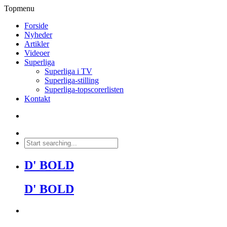
Topmenu
Forside
Nyheder
Artikler
Videoer
Superliga
Superliga i TV
Superliga-stilling
Superliga-topscorerlisten
Kontakt
D' BOLD
D' BOLD