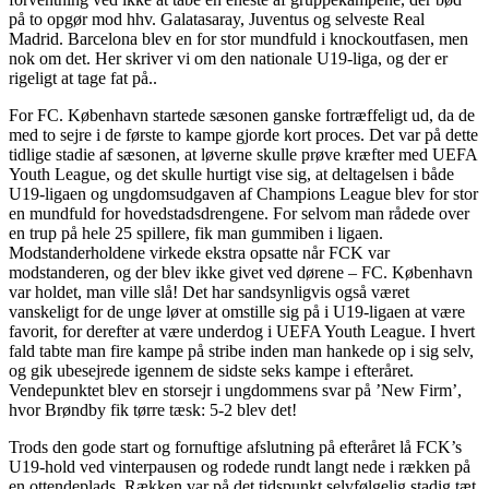
på to opgør mod hhv. Galatasaray, Juventus og selveste Real
Madrid. Barcelona blev en for stor mundfuld i knockoutfasen, men
nok om det. Her skriver vi om den nationale U19-liga, og der er
rigeligt at tage fat på..
For FC. København startede sæsonen ganske fortræffeligt ud, da de
med to sejre i de første to kampe gjorde kort proces. Det var på dette
tidlige stadie af sæsonen, at løverne skulle prøve kræfter med UEFA
Youth League, og det skulle hurtigt vise sig, at deltagelsen i både
U19-ligaen og ungdomsudgaven af Champions League blev for stor
en mundfuld for hovedstadsdrengene. For selvom man rådede over
en trup på hele 25 spillere, fik man gummiben i ligaen.
Modstanderholdene virkede ekstra opsatte når FCK var
modstanderen, og der blev ikke givet ved dørene – FC. København
var holdet, man ville slå! Det har sandsynligvis også været
vanskeligt for de unge løver at omstille sig på i U19-ligaen at være
favorit, for derefter at være underdog i UEFA Youth League. I hvert
fald tabte man fire kampe på stribe inden man hankede op i sig selv,
og gik ubesejrede igennem de sidste seks kampe i efteråret.
Vendepunktet blev en storsejr i ungdommens svar på ’New Firm’,
hvor Brøndby fik tørre tæsk: 5-2 blev det!
Trods den gode start og fornuftige afslutning på efteråret lå FCK’s
U19-hold ved vinterpausen og rodede rundt langt nede i rækken på
en ottendeplads. Rækken var på det tidspunkt selvfølgelig stadig tæt,