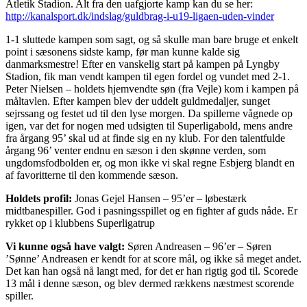
Atletik Stadion. Alt fra den uafgjorte kamp kan du se her:
http://kanalsport.dk/indslag/guldbrag-i-u19-ligaen-uden-vinder
1-1 sluttede kampen som sagt, og så skulle man bare bruge et enkelt
point i sæsonens sidste kamp, før man kunne kalde sig
danmarksmestre! Efter en vanskelig start på kampen på Lyngby
Stadion, fik man vendt kampen til egen fordel og vundet med 2-1.
Peter Nielsen – holdets hjemvendte søn (fra Vejle) kom i kampen på
måltavlen. Efter kampen blev der uddelt guldmedaljer, sunget
sejrssang og festet ud til den lyse morgen. Da spillerne vågnede op
igen, var det for nogen med udsigten til Superligabold, mens andre
fra årgang 95’ skal ud at finde sig en ny klub. For den talentfulde
årgang 96’ venter endnu en sæson i den skønne verden, som
ungdomsfodbolden er, og mon ikke vi skal regne Esbjerg blandt en
af favoritterne til den kommende sæson.
Holdets profil:
Jonas Gejel Hansen – 95’er – løbestærk
midtbanespiller. God i pasningsspillet og en fighter af guds nåde. Er
rykket op i klubbens Superligatrup
Vi kunne også have valgt:
Søren Andreasen – 96’er – Søren
’Sønne’ Andreasen er kendt for at score mål, og ikke så meget andet.
Det kan han også nå langt med, for det er han rigtig god til. Scorede
13 mål i denne sæson, og blev dermed rækkens næstmest scorende
spiller.