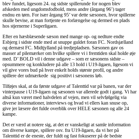
blev fundet, ligesom 24. og sidste spillerunde for nogen blev
afskeden med ungdomsfodbold, mens andre (årgang 96’) tager
endnu en tørn. For især årgang 95’ var dette sæsonen, hvor spillerne
skulle bevise, at man fortjente en forlængelse og dermed en plads
hos stjernerne i Superligaen.
Efter en hæsblæsende sæson med mange op- og nedture endte
Esbjerg i sidste ende med at snuppe guldet foran FC. Nordsjælland
og dernæst FC. Midtjylland på tredjepladsen. Sæsonen gav os
masser af pilemærker om hvilke spillere vi i fremtiden skal holde øje
med. D’ BOLD vil i denne udgave – som er sæsonens sidste –
opsummere og konkludere på alle 13 hold i U19-ligaen, ligesom vi
vil give vores bud på hver enkelt holds største profil, og andre
spillere der udmærkede sig positivt i sæsonens løb.
Tilføjes skal, at da første udgave af Talenttid var på banen, var der
vinterpause i U19-ligaen og sæsonen var allerede godt i gang. Vi har
altså kun været med halvdelen af vejen, men vil selvfølgelig via
diverse informationer, interviews og hvad vi ellers kan snuse op,
give jer læsere det fulde overblik over HELE sæsonen og alle 24
kampe.
Det er værd at notere sig, at det er vanskeligt at samle information
om diverse kampe, spillere osv. fra U19-ligaen, da vi her på
Talenttid er de eneste, der fuldt og fast fokuserer på de bedste