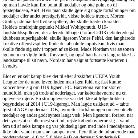
og man havde kun fire point til medaljer og otte point op til
førstepladsen, AaB. Hvis man skulle gøre sig nogle forhåbninger om
medaljer eller andet prestigefyldt, vidste holdets træner, Morten
Grahn, udemærket hvilke spillere, der skulle træde i karakter.
Holdets omdrejningspunkt Mikkel Wohlgemuth, U19-
landsholdsspilleren, der allerede tilbage i foråret 2013 debuterede på
klubbens superligahold, skulle ligesom Yones Felfel, den langhårede
kreative offensivspiller, finde det absolutte topniveau, hvis man
skulle finde sig selv i toppen af rækken. Mads Nordam var sæsonen
igennem en vigtig brik i forsvaret, og også han har en lang række U-
landskampe til sit navn. Nordam har valgt at fortsætte karrieren i
Lyngby.
Blot en enkelt kamp blev det til efter årsskiftet i UEFA Youth
League for de unge løver, inden man igen fuldt og fast kunne
koncentrere sig om U19-ligaen. FC. Barcelona var for stor en
mundfuld, men på trods af nederlaget, var københavnerne nu en
oplevelse rigere. En stor oplevelse var det ikke at følge holdet i
begyndelse af 2014 i U19-ligaregi. Man lagde usikkert ud – tabte
først til AGF og dernæst OB, hvorefter forhåbningen om eventuelle
medaljer og andet godt syntes langt væk. Men ligesom i foråret, når
det syntes at se allermest sort ud, rejste københavnerne sig – vandt
fem ud af seks kampe og var pludselig igen med inde i medaljeracet.
Ikke blot vandt man sine kampe, men i flere tilfælde udraderede man
modstanderen. 4-0 og 5-0 blev AaB og dernæst SønderjyskE