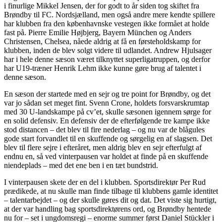
i finurlige Mikkel Jensen, der for godt to år siden tog skiftet fra
Brøndby til FC. Nordsjælland, men også andre mere kendte spillere
har klubben fra den københavnske vestegen ikke formået at holde
fast på. Pierre Emilie Højbjerg, Bayern München og Anders
Christensen, Chelsea, nåede aldrig at få en førsteholdskamp for
klubben, inden de blev solgt videre til udlandet. Andrew Hjulsager
har i hele denne sæson været tilknyttet superligatruppen, og derfor
har U19-træner Henrik Lehm ikke kunne gøre brug af talentet i
denne sæson.
En sæson der startede med en sejr og tre point for Brøndby, og det
var jo sådan set meget fint. Svenn Crone, holdets forsvarskrumtap
med 30 U-landskampe på cv’et, skulle sæsonen igennem sørge for
en solid defensiv. En defensiv der de efterfølgende tre kampe ikke
stod distancen – det blev til fire nederlag – og nu var de blågules
gode start forvandlet til en skuffende og sørgelig en af slagsen. Det
blev til flere sejre i efteråret, men aldrig blev en sejr efterfulgt af
endnu en, så ved vinterpausen var holdet at finde på en skuffende
niendeplads – med det ene ben i en tæt bundstrid.
I vinterpausen skete der en del i klubben. Sportsdirektør Per Rud
prædikede, at nu skulle man finde tilbage til klubbens gamle identitet
– talentarbejdet – og der skulle gøres dit og dat. Det viste sig hurtigt,
at der var handling bag sportsdirektørens ord, og Brøndby hentede
nu for – set i ungdomsregi – enorme summer først Daniel Stückler i