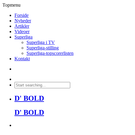
Topmenu
Forside
Nyheder
Artikler
Videoer
Superliga
Superliga i TV
Superliga-stilling
Superliga-topscorerlisten
Kontakt
D' BOLD
D' BOLD