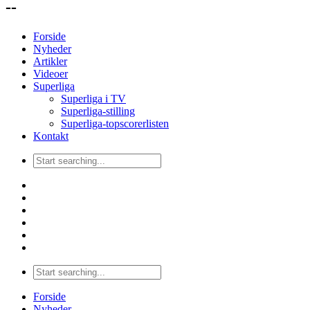
--
Forside
Nyheder
Artikler
Videoer
Superliga
Superliga i TV
Superliga-stilling
Superliga-topscorerlisten
Kontakt
Forside
Nyheder