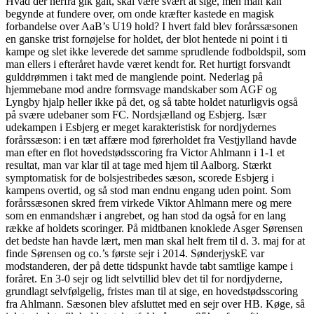
Hvad der herfra gik galt, skal være svært at sige, men man kan
begynde at fundere over, om onde kræfter kastede en magisk
forbandelse over AaB’s U19 hold? I hvert fald blev forårssæsonen
en ganske trist fornøjelse for holdet, der blot hentede ni point i ti
kampe og slet ikke leverede det samme sprudlende fodboldspil, som
man ellers i efteråret havde været kendt for. Ret hurtigt forsvandt
gulddrømmen i takt med de manglende point. Nederlag på
hjemmebane mod andre formsvage mandskaber som AGF og
Lyngby hjalp heller ikke på det, og så tabte holdet naturligvis også
på svære udebaner som FC. Nordsjælland og Esbjerg. Især
udekampen i Esbjerg er meget karakteristisk for nordjydernes
forårssæson: i en tæt affære mod førerholdet fra Vestjylland havde
man efter en flot hovedstødsscoring fra Victor Ahlmann i 1-1 et
resultat, man var klar til at tage med hjem til Aalborg. Stærkt
symptomatisk for de bolsjestribedes sæson, scorede Esbjerg i
kampens overtid, og så stod man endnu engang uden point. Som
forårssæsonen skred frem virkede Viktor Ahlmann mere og mere
som en enmandshær i angrebet, og han stod da også for en lang
række af holdets scoringer. På midtbanen knoklede Asger Sørensen
det bedste han havde lært, men man skal helt frem til d. 3. maj for at
finde Sørensen og co.’s første sejr i 2014. SønderjyskE var
modstanderen, der på dette tidspunkt havde tabt samtlige kampe i
foråret. En 3-0 sejr og lidt selvtillid blev det til for nordjyderne,
grundlagt selvfølgelig, fristes man til at sige, en hovedstødsscoring
fra Ahlmann. Sæsonen blev afsluttet med en sejr over HB. Køge, så