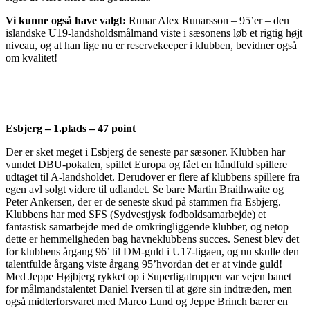
Vi kunne også have valgt:
Runar Alex Runarsson – 95’er – den
islandske U19-landsholdsmålmand viste i sæsonens løb et rigtig højt
niveau, og at han lige nu er reservekeeper i klubben, bevidner også
om kvalitet!
Esbjerg – 1.plads – 47 point
Der er sket meget i Esbjerg de seneste par sæsoner. Klubben har
vundet DBU-pokalen, spillet Europa og fået en håndfuld spillere
udtaget til A-landsholdet. Derudover er flere af klubbens spillere fra
egen avl solgt videre til udlandet. Se bare Martin Braithwaite og
Peter Ankersen, der er de seneste skud på stammen fra Esbjerg.
Klubbens har med SFS (Sydvestjysk fodboldsamarbejde) et
fantastisk samarbejde med de omkringliggende klubber, og netop
dette er hemmeligheden bag havneklubbens succes. Senest blev det
for klubbens årgang 96’ til DM-guld i U17-ligaen, og nu skulle den
talentfulde årgang viste årgang 95’hvordan det er at vinde guld!
Med Jeppe Højbjerg rykket op i Superligatruppen var vejen banet
for målmandstalentet Daniel Iversen til at gøre sin indtræden, men
også midterforsvaret med Marco Lund og Jeppe Brinch bærer en