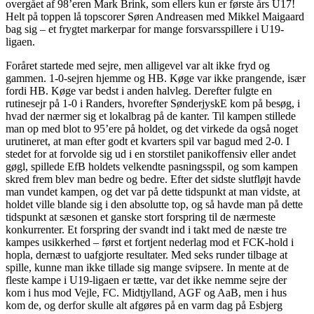
overgået af 98’eren Mark Brink, som ellers kun er første års U17!
Helt på toppen lå topscorer Søren Andreasen med Mikkel Maigaard
bag sig – et frygtet markerpar for mange forsvarsspillere i U19-
ligaen.
Foråret startede med sejre, men alligevel var alt ikke fryd og
gammen. 1-0-sejren hjemme og HB. Køge var ikke prangende, især
fordi HB. Køge var bedst i anden halvleg. Derefter fulgte en
rutinesejr på 1-0 i Randers, hvorefter SønderjyskE kom på besøg, i
hvad der nærmer sig et lokalbrag på de kanter. Til kampen stillede
man op med blot to 95’ere på holdet, og det virkede da også noget
urutineret, at man efter godt et kvarters spil var bagud med 2-0. I
stedet for at forvolde sig ud i en storstilet panikoffensiv eller andet
gøgl, spillede EfB holdets velkendte pasningsspil, og som kampen
skred frem blev man bedre og bedre. Efter det sidste slutfløjt havde
man vundet kampen, og det var på dette tidspunkt at man vidste, at
holdet ville blande sig i den absolutte top, og så havde man på dette
tidspunkt at sæsonen et ganske stort forspring til de nærmeste
konkurrenter. Et forspring der svandt ind i takt med de næste tre
kampes usikkerhed – først et fortjent nederlag mod et FCK-hold i
hopla, dernæst to uafgjorte resultater. Med seks runder tilbage at
spille, kunne man ikke tillade sig mange svipsere. In mente at de
fleste kampe i U19-ligaen er tætte, var det ikke nemme sejre der
kom i hus mod Vejle, FC. Midtjylland, AGF og AaB, men i hus
kom de, og derfor skulle alt afgøres på en varm dag på Esbjerg