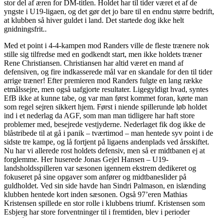
stor del af æren for DM-titlen. Holdet har til tider været et af de
yngste i U19-ligaen, og det gør det jo bare til en endnu større bedrift,
at klubben så hiver guldet i land. Det startede dog ikke helt
gnidningsfrit..
Med et point i 4-4-kampen mod Randers ville de fleste trænere nok
stille sig tilfredse med en godkendt start, men ikke holdets træner
Rene Christiansen. Christiansen har altid været en mand af
defensiven, og fire indkasserede mål var en skandale for den til tider
arrige træner! Efter premieren mod Randers fulgte en lang række
etmålssejre, men også uafgjorte resultater. Ligegyldigt hvad, syntes
EfB ikke at kunne tabe, og var man først kommet foran, kørte man
som regel sejren sikkert hjem. Først i niende spillerunde løb holdet
ind i et nederlag da AGF, som man man tidligere har haft store
problemer med, besejrede vestjyderne. Nederlaget fik dog ikke de
blåstribede til at gå i panik – tværtimod – man hentede syv point i de
sidste tre kampe, og lå fortjent på ligaens andenplads ved årsskiftet.
Nu har vi allerede rost holdets defensiv, men så er midtbanen ej at
forglemme. Her huserede Jonas Gejel Hansen – U19-
landsholdsspilleren var sæsonen igennem ekstrem dedikeret og
fokuseret på sine opgaver som anfører og midtbaneslider på
guldholdet. Ved sin side havde han Sindri Palmason, en islænding
klubben hentede kort inden sæsonen. Også 97’eren Mathias
Kristensen spillede en stor rolle i klubbens triumf. Kristensen som
Esbjerg har store forventninger til i fremtiden, blev i perioder