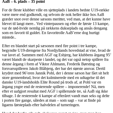
AaB – 6. plads – 35 point
For de fleste klubber ville en sjetteplads i landets bedste U19-række
være mere end godkendt, og selvom de nok heller ikke hos AaB
græder snot over denne sæsons meritter, ved man, at det kunne have
blevet til langt mere.. Ved vinterpausen og efter de første 13 kampe,
var de rød-hvide nemlig på rækkens dukseplads og ansås dengang
som en favorit til guldet. En favoritrolle AaB’erne dog hurtigt
mistede..
Efter en blandet start på sæsonen med fire point i tre kampe,
begyndte U19-drengene fra Nordjyllands hovedstad at vise, hvad de
var lavet af. Sammen med AGF og Esbjerg, har klubbens årgang 95’
været blandt de skarpeste i landet, og det var også netop spillere fra
denne årgang i form af Viktor Ahlmann, Frederik Børsting og
forsvarsspilleren Jakob Blåbjerg, der bar det største ansvar. Dertil
krydret med 96’eren Jannik Pohl, der i denne sæson har fået sit helt
store gennembrud, hvor det kulminerede med en udtagelse til det
danske U19-landsholds Elite Round på trods af, at Pohl var en
årgang yngre end de resterende spillere – imponerende! Nå, men
efter et uafgjort resultat med AGF i spillerunde tre, så AaB sig ikke
tilbage. I de resterende ti kampe af efteråret vandt man seks og delte
i porten fire gange, således at man – som sagt – var at finde på
ligaens førsteplads efter halvdelen af turneringen.