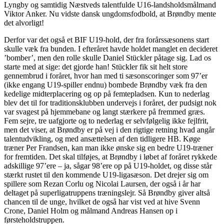
Lyngby og samtidig Næstveds talentfulde U16-landsholdsmålmand
Viktor Anker. Nu vidste dansk ungdomsfodbold, at Brøndby mente
det alvorligt!
Derfor var det også et BIF U19-hold, der fra forårssæsonens start
skulle væk fra bunden. I efteråret havde holdet manglet en decideret
’bomber’, men den rolle skulle Daniel Stückler påtage sig. Lad os
starte med at sige: det gjorde han! Stückler fik sit helt store
gennembrud i foråret, hvor han med ti sæsonscoringer som 97’er
(ikke engang U19-spiller endnu) bombede Brøndby væk fra den
kedelige midterplacering og op på femtepladsen. Kun to nederlag
blev det til for traditionsklubben undervejs i foråret, der pudsigt nok
var svagest på hjemmebane og langt stærkere på fremmed græs.
Fem sejre, tre uafgjorte og to nederlag er selvfølgelig ikke fejlfrit,
men det viser, at Brøndby er på vej i den rigtige retning hvad angår
talentudvikling, og med ansættelsen af den tidligere HB. Køge
træner Per Frandsen, kan man ikke ønske sig en bedre U19-træner
for fremtiden. Det skal tilføjes, at Brøndby i løbet af foråret rykkede
adskillige 97’ere – ja, sågar 98’ere op på U19-holdet, og disse står
stærkt rustet til den kommende U19-ligasæson. Det drejer sig om
spillere som Rezan Corlu og Nicolai Laursen, der også i år har
deltaget på superligatruppens træningslejr. Så Brøndby giver altså
chancen til de unge, hvilket de også har vist ved at hive Svenn
Crone, Daniel Holm og målmand Andreas Hansen op i
førsteholdstruppen.