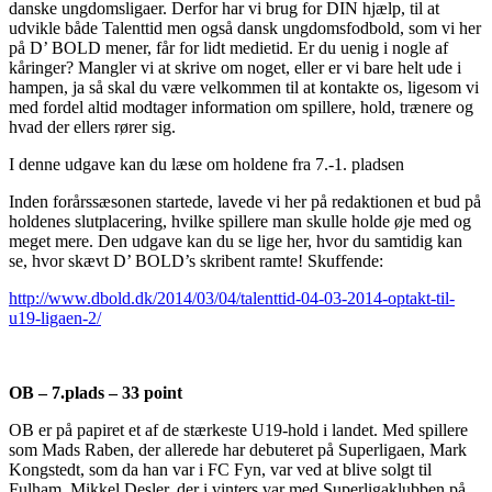
danske ungdomsligaer. Derfor har vi brug for DIN hjælp, til at
udvikle både Talenttid men også dansk ungdomsfodbold, som vi her
på D’ BOLD mener, får for lidt medietid. Er du uenig i nogle af
kåringer? Mangler vi at skrive om noget, eller er vi bare helt ude i
hampen, ja så skal du være velkommen til at kontakte os, ligesom vi
med fordel altid modtager information om spillere, hold, trænere og
hvad der ellers rører sig.
I denne udgave kan du læse om holdene fra 7.-1. pladsen
Inden forårssæsonen startede, lavede vi her på redaktionen et bud på
holdenes slutplacering, hvilke spillere man skulle holde øje med og
meget mere. Den udgave kan du se lige her, hvor du samtidig kan
se, hvor skævt D’ BOLD’s skribent ramte! Skuffende:
http://www.dbold.dk/2014/03/04/talenttid-04-03-2014-optakt-til-
u19-ligaen-2/
OB – 7.plads – 33 point
OB er på papiret et af de stærkeste U19-hold i landet. Med spillere
som Mads Raben, der allerede har debuteret på Superligaen, Mark
Kongstedt, som da han var i FC Fyn, var ved at blive solgt til
Fulham, Mikkel Desler, der i vinters var med Superligaklubben på