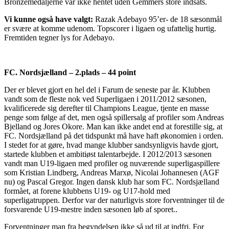
Bronzemedaljerne var ikke hentet uden Gemmers store indsats.
Vi kunne også have valgt:
Razak Adebayo 95’er- de 18 sæsonmål
er svære at komme udenom. Topscorer i ligaen og ufattelig hurtig.
Fremtiden tegner lys for Adebayo.
FC. Nordsjælland – 2.plads – 44 point
Der er blevet gjort en hel del i Farum de seneste par år. Klubben
vandt som de fleste nok ved Superligaen i 2011/2012 sæsonen,
kvalificerede sig derefter til Champions League, tjente en masse
penge som følge af det, men også spillersalg af profiler som Andreas
Bjelland og Jores Okore. Man kan ikke andet end at forestille sig, at
FC. Nordsjælland på det tidspunkt må have haft økonomien i orden.
I stedet for at gøre, hvad mange klubber sandsynligvis havde gjort,
startede klubben et ambitiøst talentarbejde. I 2012/2013 sæsonen
vandt man U19-ligaen med profiler og nuværende superligaspillere
som Kristian Lindberg, Andreas Marxø, Nicolai Johannesen (AGF
nu) og Pascal Gregor. Ingen dansk klub har som FC. Nordsjælland
formået, at forene klubbens U19- og U17-hold med
superligatruppen. Derfor var der naturligvis store forventninger til de
forsvarende U19-mestre inden sæsonen løb af sporet..
Forventninger man fra begyndelsen ikke så ud til at indfri. For