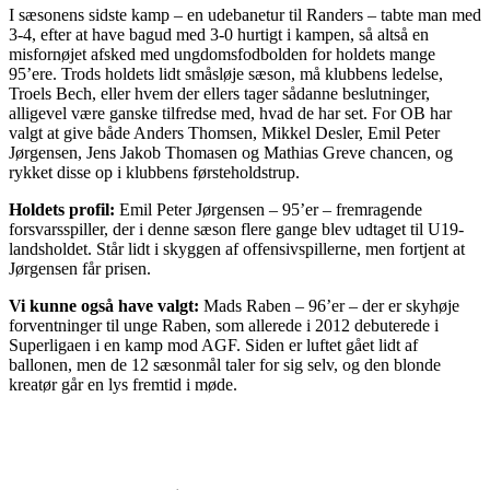
I sæsonens sidste kamp – en udebanetur til Randers – tabte man med
3-4, efter at have bagud med 3-0 hurtigt i kampen, så altså en
misfornøjet afsked med ungdomsfodbolden for holdets mange
95’ere. Trods holdets lidt småsløje sæson, må klubbens ledelse,
Troels Bech, eller hvem der ellers tager sådanne beslutninger,
alligevel være ganske tilfredse med, hvad de har set. For OB har
valgt at give både Anders Thomsen, Mikkel Desler, Emil Peter
Jørgensen, Jens Jakob Thomasen og Mathias Greve chancen, og
rykket disse op i klubbens førsteholdstrup.
Holdets profil:
Emil Peter Jørgensen – 95’er – fremragende
forsvarsspiller, der i denne sæson flere gange blev udtaget til U19-
landsholdet. Står lidt i skyggen af offensivspillerne, men fortjent at
Jørgensen får prisen.
Vi kunne også have valgt:
Mads Raben – 96’er – der er skyhøje
forventninger til unge Raben, som allerede i 2012 debuterede i
Superligaen i en kamp mod AGF. Siden er luftet gået lidt af
ballonen, men de 12 sæsonmål taler for sig selv, og den blonde
kreatør går en lys fremtid i møde.