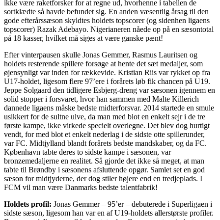
ikke være raketforsker for at regne ud, hvorhenne i tabellen de
sortklædte så havde befundet sig. En anden væsentlig årsag til den
gode efterårssæson skyldtes holdets topscorer (og sidenhen ligaens
topscorer) Razak Adebayo. Nigerianeren nåede op på en sæsontotal
på 18 kasser, hvilket må siges at være ganske pænt!
Efter vinterpausen skulle Jonas Gemmer, Rasmus Lauritsen og
holdets resterende spillere forsøge at hente det sæt medaljer, som
øjensynligt var inden for rækkevide. Kristian Riis var rykket op fra
U17-holdet, ligesom flere 97’ere i forårets løb fik chancen på U19.
Jeppe Solgaard den tidligere Esbjerg-dreng var sæsonen igennem en
solid stopper i forsvaret, hvor han sammen med Malte Killerich
dannede ligaens måske bedste midterforsvar. 2014 startede en smule
usikkert for de sultne ulve, da man med blot en enkelt sejr i de tre
første kampe, ikke virkede specielt overlegne. Det blev dog hurtigt
vendt, for med blot et enkelt nederlag i de sidste otte spillerunder,
var FC. Midtjylland blandt forårets bedste mandskaber, og da FC.
København tabte deres to sidste kampe i sæsonen, var
bronzemedaljerne en realitet. Så gjorde det ikke så meget, at man
tabte til Brøndby i sæsonens afsluttende opgør. Samlet set en god
sæson for midtjyderne, der dog stiler højere end en tredjeplads. I
FCM vil man være Danmarks bedste talentfabrik!
Holdets profil:
Jonas Gemmer – 95’er – debuterede i Superligaen i
sidste sæson, ligesom han var en af U19-holdets allerstørste profiler.