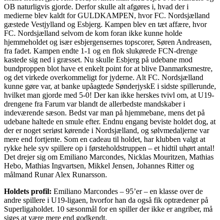
OB naturligvis gjorde. Derfor skulle alt afgøres i, hvad der i
medierne blev kaldt for GULDKAMPEN, hvor FC. Nordsjælland
gæstede Vestjylland og Esbjerg. Kampen blev en tæt affære, hvor
FC. Nordsjælland selvom de kom foran ikke kunne holde
hjemmeholdet og især esbjergensernes topscorer, Søren Andreasen,
fra fadet. Kampen endte 1-1 og en flok slukørede FCN-drenge
kastede sig ned i græsset. Nu skulle Esbjerg på udebane mod
bundproppen blot have et enkelt point for at blive Danmarksmestre,
og det virkede overkommeligt for jyderne. Alt FC. Nordsjælland
kunne gøre var, at banke upåagtede SønderjyskE i sidste spillerunde,
hvilket man gjorde med 5-0! Der kan ikke herskes tvivl om, at U19-
drengene fra Farum var blandt de allerbedste mandskaber i
indeværende sæson. Bedst var man på hjemmebane, mens det på
udebane haltede en smule efter. Endnu engang beviste holdet dog, at
der er noget seriøst kørende i Nordsjælland, og sølvmedaljerne var
mere end fortjente. Som en cadeau til holdet, har klubben valgt at
rykke hele syv spillere op i førsteholdstruppen – et hidtil uhørt antal!
Det drejer sig om Emiliano Marcondes, Nicklas Mouritzen, Mathias
Hebo, Mathias Ingvartsen, Mikkel Jensen, Johannes Ritter og
målmand Runar Alex Runarsson.
Holdets profil:
Emiliano Marcondes – 95’er – en klasse over de
andre spillere i U19-ligaen, hvorfor han da også fik optrædener på
Superligaholdet. 10 sæsonmål for en spiller der ikke er angriber, må
siges at være mere end godkendt.