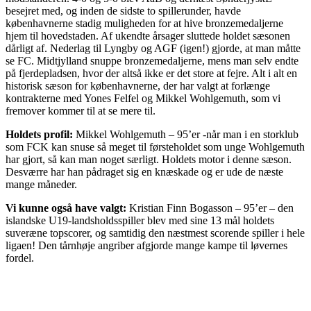
besejret med, og inden de sidste to spillerunder, havde
københavnerne stadig muligheden for at hive bronzemedaljerne
hjem til hovedstaden. Af ukendte årsager sluttede holdet sæsonen
dårligt af. Nederlag til Lyngby og AGF (igen!) gjorde, at man måtte
se FC. Midtjylland snuppe bronzemedaljerne, mens man selv endte
på fjerdepladsen, hvor der altså ikke er det store at fejre. Alt i alt en
historisk sæson for københavnerne, der har valgt at forlænge
kontrakterne med Yones Felfel og Mikkel Wohlgemuth, som vi
fremover kommer til at se mere til.
Holdets profil:
Mikkel Wohlgemuth – 95’er -når man i en storklub
som FCK kan snuse så meget til førsteholdet som unge Wohlgemuth
har gjort, så kan man noget særligt. Holdets motor i denne sæson.
Desværre har han pådraget sig en knæskade og er ude de næste
mange måneder.
Vi kunne også have valgt:
Kristian Finn Bogasson – 95’er – den
islandske U19-landsholdsspiller blev med sine 13 mål holdets
suveræne topscorer, og samtidig den næstmest scorende spiller i hele
ligaen! Den tårnhøje angriber afgjorde mange kampe til løvernes
fordel.