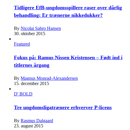
Tidligere EfB-ungdomsspillere raser over dårlig
behandling: Er trænerne nikkedukker?
By
Nicolai Sabro Hansen
30. oktober 2015
Featured
Fokus på: Ramus Nissen Kristensen – Født ind i
titlernes årgang
By
Magnus Monrad-Alexandersen
15. december 2015
D' BOLD
Tre ungdomsligatrænere erhverver P-licens
By
Rasmus Dalgaard
23. august 2015