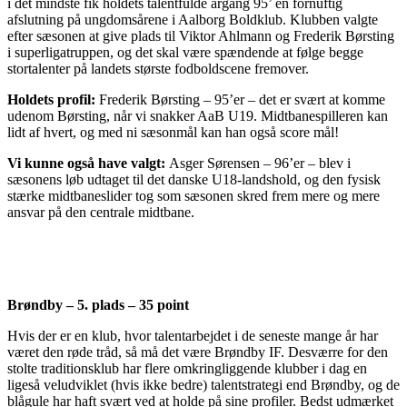
i det mindste fik holdets talentfulde årgang 95’ en fornuftig
afslutning på ungdomsårene i Aalborg Boldklub. Klubben valgte
efter sæsonen at give plads til Viktor Ahlmann og Frederik Børsting
i superligatruppen, og det skal være spændende at følge begge
stortalenter på landets største fodboldscene fremover.
Holdets profil:
Frederik Børsting – 95’er – det er svært at komme
udenom Børsting, når vi snakker AaB U19. Midtbanespilleren kan
lidt af hvert, og med ni sæsonmål kan han også score mål!
Vi kunne også have valgt:
Asger Sørensen – 96’er – blev i
sæsonens løb udtaget til det danske U18-landshold, og den fysisk
stærke midtbaneslider tog som sæsonen skred frem mere og mere
ansvar på den centrale midtbane.
Brøndby – 5. plads – 35 point
Hvis der er en klub, hvor talentarbejdet i de seneste mange år har
været den røde tråd, så må det være Brøndby IF. Desværre for den
stolte traditionsklub har flere omkringliggende klubber i dag en
ligeså veludviklet (hvis ikke bedre) talentstrategi end Brøndby, og de
blågule har haft svært ved at holde på sine profiler. Bedst udmærket