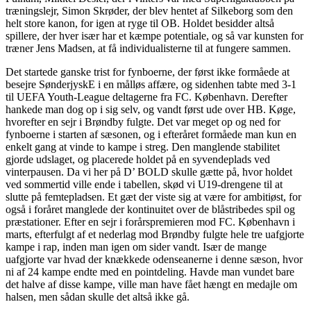
træningslejr, Simon Skrøder, der blev hentet af Silkeborg som den
helt store kanon, for igen at ryge til OB. Holdet besidder altså
spillere, der hver især har et kæmpe potentiale, og så var kunsten for
træner Jens Madsen, at få individualisterne til at fungere sammen.
Det startede ganske trist for fynboerne, der først ikke formåede at
besejre SønderjyskE i en målløs affære, og sidenhen tabte med 3-1
til UEFA Youth-League deltagerne fra FC. København. Derefter
hankede man dog op i sig selv, og vandt først ude over HB. Køge,
hvorefter en sejr i Brøndby fulgte. Det var meget op og ned for
fynboerne i starten af sæsonen, og i efteråret formåede man kun en
enkelt gang at vinde to kampe i streg. Den manglende stabilitet
gjorde udslaget, og placerede holdet på en syvendeplads ved
vinterpausen. Da vi her på D’ BOLD skulle gætte på, hvor holdet
ved sommertid ville ende i tabellen, skød vi U19-drengene til at
slutte på femtepladsen. Et gæt der viste sig at være for ambitiøst, for
også i foråret manglede der kontinuitet over de blåstribedes spil og
præstationer. Efter en sejr i forårspremieren mod FC. København i
marts, efterfulgt af et nederlag mod Brøndby fulgte hele tre uafgjorte
kampe i rap, inden man igen om sider vandt. Især de mange
uafgjorte var hvad der knækkede odenseanerne i denne sæson, hvor
ni af 24 kampe endte med en pointdeling. Havde man vundet bare
det halve af disse kampe, ville man have fået hængt en medajle om
halsen, men sådan skulle det altså ikke gå.