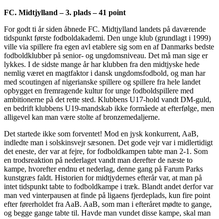
FC. Midtjylland – 3. plads – 41 point
For godt ti år siden åbnede FC. Midtjylland landets på daværende
tidspunkt første fodboldakademi. Den unge klub (grundlagt i 1999)
ville via spillere fra egen avl etablere sig som en af Danmarks bedste
fodboldklubber på senior- og ungdomsniveau. Det må man sige er
lykkes. I de sidste mange år har klubben fra den midtjyske hede
nemlig været en magtfaktor i dansk ungdomsfodbold, og man har
med scoutingen af nigerianske spillere og spillere fra hele landet
opbygget en fremragende kultur for unge fodboldspillere med
ambitionerne på det rette sted. Klubbens U17-hold vandt DM-guld,
en bedrift klubbens U19-mandskab ikke formåede at efterfølge, men
alligevel kan man være stolte af bronzemedaljerne.
Det startede ikke som forventet! Mod en jysk konkurrent, AaB,
indledte man i solskinsvejr sæsonen. Det gode vejr var i midlertidigt
det eneste, der var at fejre, for fodboldkampen tabte man 2-1. Som
en trodsreaktion på nederlaget vandt man derefter de næste to
kampe, hvorefter endnu et nederlag, denne gang på Farum Parks
kunstgræs faldt. Historien for midtjydernes efterår var, at man på
intet tidspunkt tabte to fodboldkampe i træk. Blandt andet derfor var
man ved vinterpausen at finde på ligaens fjerdeplads, kun fire point
efter førerholdet fra AaB. AaB, som man i efteråret mødte to gange,
og begge gange tabte til. Havde man vundet disse kampe, skal man