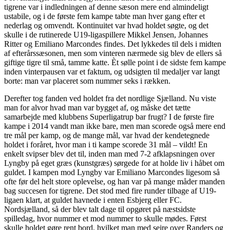
tigrene var i indledningen af denne sæson mere end almindeligt
ustabile, og i de første fem kampe tabte man hver gang efter et
nederlag og omvendt. Kontinuitet var hvad holdet søgte, og det
skulle i de rutinerede U19-ligaspillere Mikkel Jensen, Johannes
Ritter og Emiliano Marcondes findes. Det lykkedes til dels i midten
af efterårssæsonen, men som vinteren nærmede sig blev de ellers så
giftige tigre til små, tamme katte. Èt sølle point i de sidste fem kampe
inden vinterpausen var et faktum, og udsigten til medaljer var langt
borte: man var placeret som nummer seks i rækken.
Derefter tog fanden ved holdet fra det nordlige Sjælland. Nu viste
man for alvor hvad man var bygget af, og måske det tætte
samarbejde med klubbens Superligatrup bar frugt? I de første fire
kampe i 2014 vandt man ikke bare, men man scorede også mere end
tre mål per kamp, og de mange mål, var hvad der kendetegnede
holdet i foråret, hvor man i ti kampe scorede 31 mål – vildt! En
enkelt svipser blev det til, inden man med 7-2 afklapsningen over
Lyngby på eget græs (kunstgræs) sørgede for at holde liv i håbet om
guldet. I kampen mod Lyngby var Emiliano Marcondes ligesom så
ofte før del helt store oplevelse, og han var på mange måder manden
bag succesen for tigrene. Det stod med fire runder tilbage af U19-
ligaen klart, at guldet havnede i enten Esbjerg eller FC.
Nordsjælland, så der blev talt dage til opgøret på næstsidste
spilledag, hvor nummer et mod nummer to skulle mødes. Først
skulle holdet gøre rent bord, hvilket man med sejre over Randers og