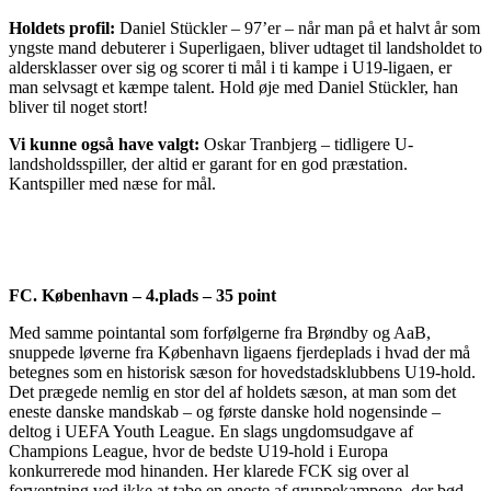
Holdets profil:
Daniel Stückler – 97’er – når man på et halvt år som
yngste mand debuterer i Superligaen, bliver udtaget til landsholdet to
aldersklasser over sig og scorer ti mål i ti kampe i U19-ligaen, er
man selvsagt et kæmpe talent. Hold øje med Daniel Stückler, han
bliver til noget stort!
Vi kunne også have valgt:
Oskar Tranbjerg – tidligere U-
landsholdsspiller, der altid er garant for en god præstation.
Kantspiller med næse for mål.
FC. København – 4.plads – 35 point
Med samme pointantal som forfølgerne fra Brøndby og AaB,
snuppede løverne fra København ligaens fjerdeplads i hvad der må
betegnes som en historisk sæson for hovedstadsklubbens U19-hold.
Det prægede nemlig en stor del af holdets sæson, at man som det
eneste danske mandskab – og første danske hold nogensinde –
deltog i UEFA Youth League. En slags ungdomsudgave af
Champions League, hvor de bedste U19-hold i Europa
konkurrerede mod hinanden. Her klarede FCK sig over al
forventning ved ikke at tabe en eneste af gruppekampene, der bød