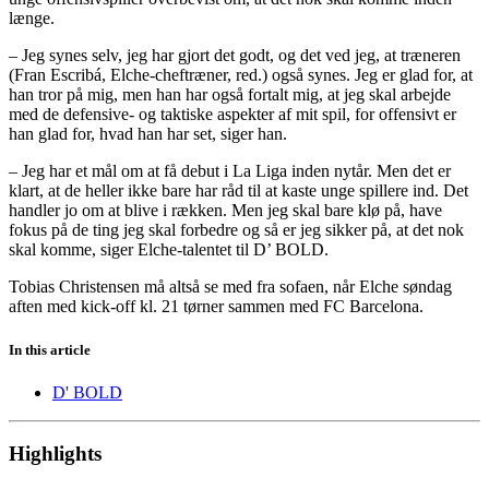
længe.
– Jeg synes selv, jeg har gjort det godt, og det ved jeg, at træneren
(Fran Escribá, Elche-cheftræner, red.) også synes. Jeg er glad for, at
han tror på mig, men han har også fortalt mig, at jeg skal arbejde
med de defensive- og taktiske aspekter af mit spil, for offensivt er
han glad for, hvad han har set, siger han.
– Jeg har et mål om at få debut i La Liga inden nytår. Men det er
klart, at de heller ikke bare har råd til at kaste unge spillere ind. Det
handler jo om at blive i rækken. Men jeg skal bare klø på, have
fokus på de ting jeg skal forbedre og så er jeg sikker på, at det nok
skal komme, siger Elche-talentet til D’ BOLD.
Tobias Christensen må altså se med fra sofaen, når Elche søndag
aften med kick-off kl. 21 tørner sammen med FC Barcelona.
In this article
D' BOLD
Highlights