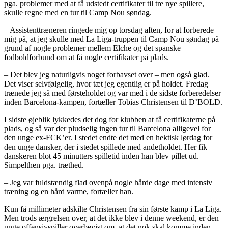
pga. problemer med at få udstedt certifikater til tre nye spillere,
skulle regne med en tur til Camp Nou søndag.
– Assistenttræneren ringede mig op torsdag aften, for at forberede
mig på, at jeg skulle med La Liga-truppen til Camp Nou søndag på
grund af nogle problemer mellem Elche og det spanske
fodboldforbund om at få nogle certifikater på plads.
– Det blev jeg naturligvis noget forbavset over – men også glad.
Det viser selvfølgelig, hvor tæt jeg egentlig er på holdet. Fredag
trænede jeg så med førsteholdet og var med i de sidste forberedelser
inden Barcelona-kampen, fortæller Tobias Christensen til D’BOLD.
I sidste øjeblik lykkedes det dog for klubben at få certifikaterne på
plads, og så var der pludselig ingen tur til Barcelona alligevel for
den unge ex-FCK’er. I stedet endte det med en hektisk lørdag for
den unge dansker, der i stedet spillede med andetholdet. Her fik
danskeren blot 45 minutters spilletid inden han blev pillet ud.
Simpelthen pga. træthed.
– Jeg var fuldstændig flad ovenpå nogle hårde dage med intensiv
træning og en hård varme, fortæller han.
Kun få millimeter adskilte Christensen fra sin første kamp i La Liga.
Men trods ærgrelsen over, at det ikke blev i denne weekend, er den
unge offensivspiller overbevist om, at det nok skal komme inden