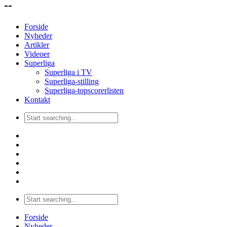
--
Forside
Nyheder
Artikler
Videoer
Superliga
Superliga i TV
Superliga-stilling
Superliga-topscorerlisten
Kontakt
Forside
Nyheder