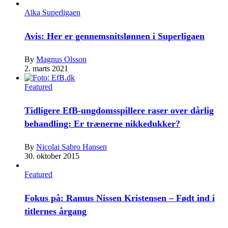
Alka Superligaen
Avis: Her er gennemsnitslønnen i Superligaen
By
Magnus Olsson
2. marts 2021
Featured
Tidligere EfB-ungdomsspillere raser over dårlig
behandling: Er trænerne nikkedukker?
By
Nicolai Sabro Hansen
30. oktober 2015
Featured
Fokus på: Ramus Nissen Kristensen – Født ind i
titlernes årgang