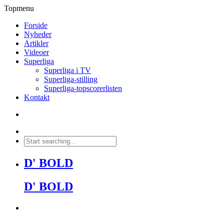
Topmenu
Forside
Nyheder
Artikler
Videoer
Superliga
Superliga i TV
Superliga-stilling
Superliga-topscorerlisten
Kontakt
D' BOLD
D' BOLD