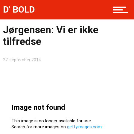
D' BOLD
Artikler
Jørgensen: Vi er ikke
tilfredse
Videoer
27. september 2014
Superliga
Kontakt