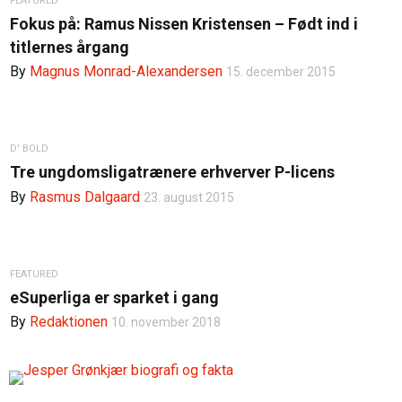
FEATURED
Fokus på: Ramus Nissen Kristensen – Født ind i
titlernes årgang
By
Magnus Monrad-Alexandersen
15. december 2015
D' BOLD
Tre ungdomsligatrænere erhverver P-licens
By
Rasmus Dalgaard
23. august 2015
FEATURED
eSuperliga er sparket i gang
By
Redaktionen
10. november 2018