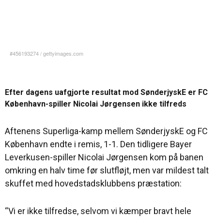
#456193274
/
gettyimages.com
Efter dagens uafgjorte resultat mod SønderjyskE er FC
København-spiller Nicolai Jørgensen ikke tilfreds
Aftenens Superliga-kamp mellem SønderjyskE og FC
København endte i remis, 1-1. Den tidligere Bayer
Leverkusen-spiller Nicolai Jørgensen kom på banen
omkring en halv time før slutfløjt, men var mildest talt
skuffet med hovedstadsklubbens præstation:
“Vi er ikke tilfredse, selvom vi kæmper bravt hele