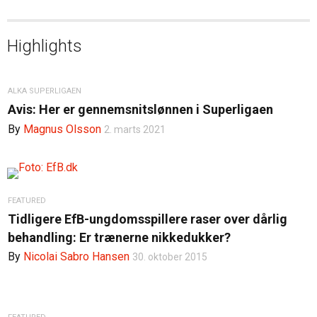
Highlights
ALKA SUPERLIGAEN
Avis: Her er gennemsnitslønnen i Superligaen
By
Magnus Olsson
2. marts 2021
FEATURED
Tidligere EfB-ungdomsspillere raser over dårlig
behandling: Er trænerne nikkedukker?
By
Nicolai Sabro Hansen
30. oktober 2015