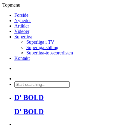
Topmenu
Forside
Nyheder
Artikler
Videoer
Superliga
Superliga i TV
Superliga-stilling
Superliga-topscorerlisten
Kontakt
D' BOLD
D' BOLD