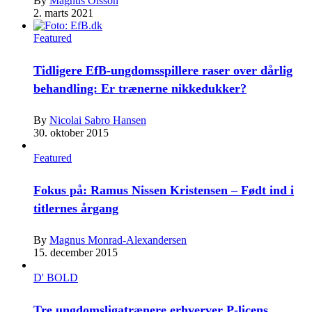
By
Magnus Olsson
2. marts 2021
Featured
Tidligere EfB-ungdomsspillere raser over dårlig
behandling: Er trænerne nikkedukker?
By
Nicolai Sabro Hansen
30. oktober 2015
Featured
Fokus på: Ramus Nissen Kristensen – Født ind i
titlernes årgang
By
Magnus Monrad-Alexandersen
15. december 2015
D' BOLD
Tre ungdomsligatrænere erhverver P-licens