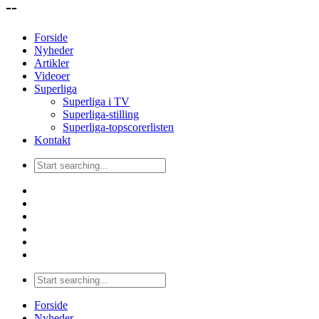
--
Forside
Nyheder
Artikler
Videoer
Superliga
Superliga i TV
Superliga-stilling
Superliga-topscorerlisten
Kontakt
Forside
Nyheder