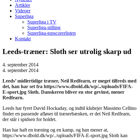
Artikler
Videoer
Superliga
Superliga i TV
Superliga-stilling
Superliga-topscorerlisten
Kontakt
Leeds-træner: Sloth ser utrolig skarp ud
4. september 2014
4. september 2014
Leeds’ midlertidige træner, Neil Redfearn, er meget tilfreds med
det, han har set fra https://www.dbold.dk/wp/../uploads/FIFA-
E-sport.jpg Sloth. Danskeren bliver en stor gevinst, mener
Redfearn.
Leeds har fyret David Hockaday, og indtil klubejer Massimo Cellino
finder en passende afløser til trænerbænken, er det Neil Redfearn,
der står i spidsen for holdet.
Han har haft en træning og en kamp, og han mener at,
https://www.dbold.dk/wp/../uploads/FIFA-E-sport.jpg Sloth kan