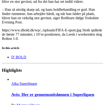
blive en stor gevinst, ud fra det han har set indtil videre.
– Han så utrolig skarp ud, og hans boldbehandling er god. Han
finder rummene, han arbejder hårdt, og når han falder på plads,
bliver han en virkelig stor gevinst, siger Redfearn ifølge Yorkshire
Evening Post.
https://www.dbold.dk/wp/../uploads/FIFA-E-sport.jpg Sloth spillede
de første 77 minutter, i 10’er-positionen, da Leeds i weekenden slog
Bolton 1-0.
In this article
D' BOLD
Highlights
Alka Superligaen
Avis: Her er gennemsnitslønnen i Superligaen